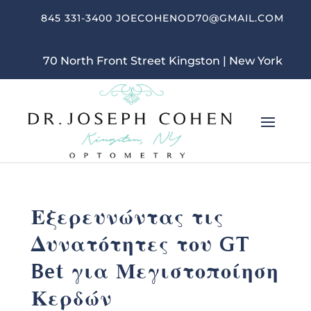
845 331-3400
JOECOHENOD70@GMAIL.COM
70 North Front Street Kingston | New York
Εξερευνώντας τις
Δυνατότητες του GT
Bet για Μεγιστοποίηση
Κερδών