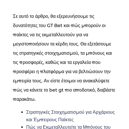
Σε αυτό το άρθρο, θα εξερευνήσουμε τις
δυνατότητες του GT Bet και πώς μπορούν οι
παίκτες να τις εκμεταλλευτούν για να
μεγιστοποιήσουν τα κέρδη τους. Θα εξετάσουμε
τις στρατηγικές στοιχηματισμού, τα μπόνους και
τις προσφορές, καθώς και τα εργαλεία που
προσφέρει η πλατφόρμα για να βελτιώσουν την
εμπειρία τους. Αν είστε έτοιμοι να ανακαλύψετε
πώς να κάνετε το bet gt πιο αποδοτικό, διαβάστε
παρακάτω.
Στρατηγικές Στοιχηματισμού για Αρχάριους
και Έμπειρους Παίκτες
Πώς να Εκμεταλλευτείτε τα Μπόνους του