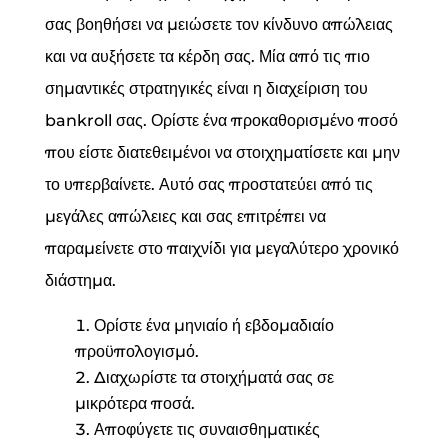
σας βοηθήσει να μειώσετε τον κίνδυνο απώλειας
και να αυξήσετε τα κέρδη σας. Μία από τις πιο
σημαντικές στρατηγικές είναι η διαχείριση του
bankroll σας. Ορίστε ένα προκαθορισμένο ποσό
που είστε διατεθειμένοι να στοιχηματίσετε και μην
το υπερβαίνετε. Αυτό σας προστατεύει από τις
μεγάλες απώλειες και σας επιτρέπει να
παραμείνετε στο παιχνίδι για μεγαλύτερο χρονικό
διάστημα.
Ορίστε ένα μηνιαίο ή εβδομαδιαίο
προϋπολογισμό.
Διαχωρίστε τα στοιχήματά σας σε
μικρότερα ποσά.
Αποφύγετε τις συναισθηματικές