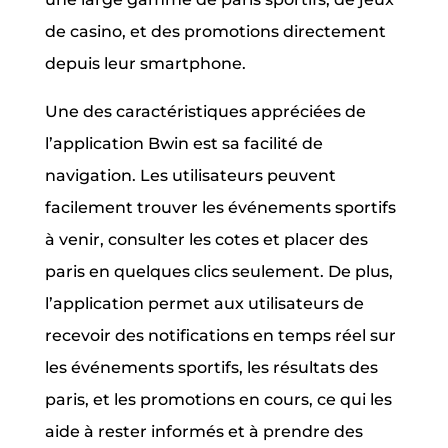
de casino, et des promotions directement
depuis leur smartphone.
Une des caractéristiques appréciées de
l’application Bwin est sa facilité de
navigation. Les utilisateurs peuvent
facilement trouver les événements sportifs
à venir, consulter les cotes et placer des
paris en quelques clics seulement. De plus,
l’application permet aux utilisateurs de
recevoir des notifications en temps réel sur
les événements sportifs, les résultats des
paris, et les promotions en cours, ce qui les
aide à rester informés et à prendre des