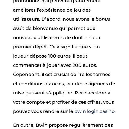
promotions qui peuvent grandement
améliorer l’expérience de jeu des
utilisateurs. D’abord, nous avons le
bonus
bwin
de bienvenue qui permet aux
nouveaux utilisateurs de doubler leur
premier dépôt. Cela signifie que si un
joueur dépose 100 euros, il peut
commencer à jouer avec 200 euros.
Cependant, il est crucial de lire les termes
et conditions associés, car des exigences de
mise peuvent s’appliquer. Pour accéder à
votre compte et profiter de ces offres, vous
pouvez vous rendre sur le
bwin login casino
.
En outre, Bwin propose régulièrement des