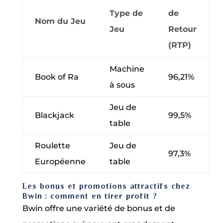
Type de
de
Nom du Jeu
Jeu
Retour
(RTP)
Machine
Book of Ra
96,21%
à sous
Jeu de
Blackjack
99,5%
table
Roulette
Jeu de
97,3%
Européenne
table
Les bonus et promotions attractifs chez
Bwin : comment en tirer profit ?
Bwin offre une variété de bonus et de