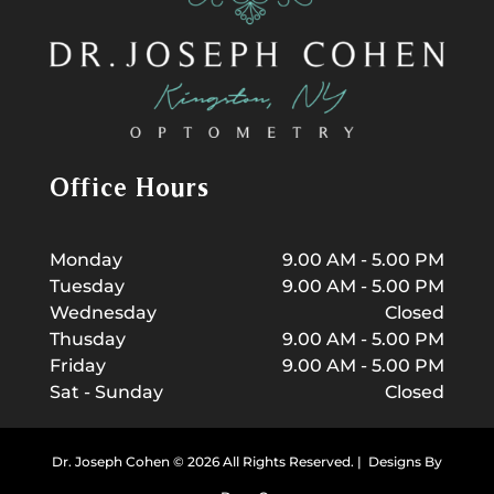
Office Hours
Monday
9.00 AM - 5.00 PM
Tuesday
9.00 AM - 5.00 PM
Wednesday
Closed
Thusday
9.00 AM - 5.00 PM
Friday
9.00 AM - 5.00 PM
Sat - Sunday
Closed
Dr. Joseph Cohen © 2026 All Rights Reserved. |
Designs By