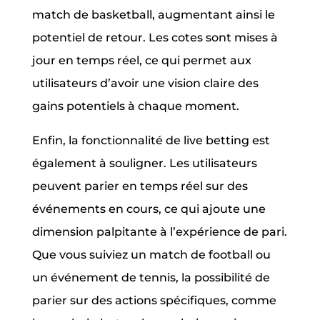
match de basketball, augmentant ainsi le
potentiel de retour. Les cotes sont mises à
jour en temps réel, ce qui permet aux
utilisateurs d’avoir une vision claire des
gains potentiels à chaque moment.
Enfin, la fonctionnalité de live betting est
également à souligner. Les utilisateurs
peuvent parier en temps réel sur des
événements en cours, ce qui ajoute une
dimension palpitante à l’expérience de pari.
Que vous suiviez un match de football ou
un événement de tennis, la possibilité de
parier sur des actions spécifiques, comme