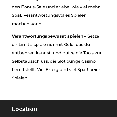
den Bonus‑Sale und erlebe, wie viel mehr
Spaß verantwortungsvolles Spielen
machen kann.
Verantwortungsbewusst spielen
– Setze
dir Limits, spiele nur mit Geld, das du
entbehren kannst, und nutze die Tools zur
Selbstausschluss, die Slotlounge Casino
bereitstellt. Viel Erfolg und viel Spaß beim
Spielen!
Location