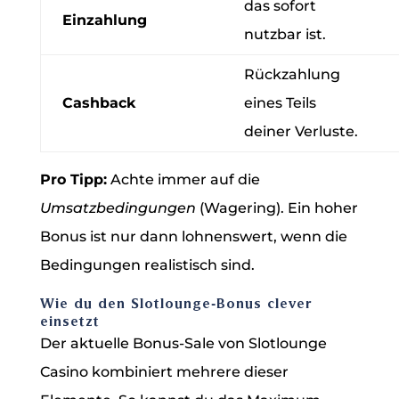
das sofort
Einzahlung
nutzbar ist.
Rückzahlung
Cashback
eines Teils
deiner Verluste.
Pro Tipp:
Achte immer auf die
Umsatzbedingungen
(Wagering). Ein hoher
Bonus ist nur dann lohnenswert, wenn die
Bedingungen realistisch sind.
Wie du den Slotlounge‑Bonus clever
einsetzt
Der aktuelle Bonus‑Sale von Slotlounge
Casino kombiniert mehrere dieser