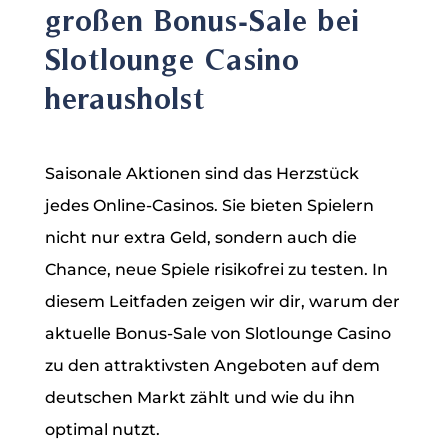
großen Bonus‑Sale bei
Slotlounge Casino
herausholst
Saisonale Aktionen sind das Herzstück
jedes Online‑Casinos. Sie bieten Spielern
nicht nur extra Geld, sondern auch die
Chance, neue Spiele risikofrei zu testen. In
diesem Leitfaden zeigen wir dir, warum der
aktuelle Bonus‑Sale von Slotlounge Casino
zu den attraktivsten Angeboten auf dem
deutschen Markt zählt und wie du ihn
optimal nutzt.