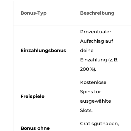
Bonus‑Typ
Beschreibung
Prozentualer
Aufschlag auf
Einzahlungsbonus
deine
Einzahlung (z. B.
200 %).
Kostenlose
Spins für
Freispiele
ausgewählte
Slots.
Gratisguthaben,
Bonus ohne