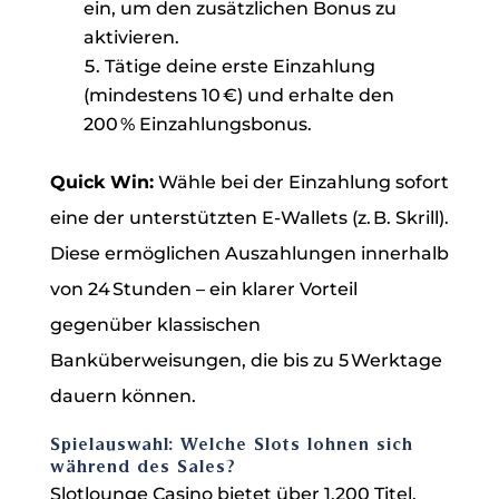
ein, um den zusätzlichen Bonus zu
aktivieren.
Tätige deine erste Einzahlung
(mindestens 10 €) und erhalte den
200 % Einzahlungsbonus.
Quick Win:
Wähle bei der Einzahlung sofort
eine der unterstützten E‑Wallets (z. B. Skrill).
Diese ermöglichen Auszahlungen innerhalb
von 24 Stunden – ein klarer Vorteil
gegenüber klassischen
Banküberweisungen, die bis zu 5 Werktage
dauern können.
Spielauswahl: Welche Slots lohnen sich
während des Sales?
Slotlounge Casino bietet über 1.200 Titel,