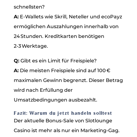
schnellsten?
A:
E‑Wallets wie Skrill, Neteller und ecoPayz
ermöglichen Auszahlungen innerhalb von
24 Stunden. Kreditkarten benötigen
2‑3 Werktage.
Q:
Gibt es ein Limit für Freispiele?
A:
Die meisten Freispiele sind auf 100 €
maximalen Gewinn begrenzt. Dieser Betrag
wird nach Erfüllung der
Umsatzbedingungen ausbezahlt.
Fazit: Warum du jetzt handeln solltest
Der aktuelle Bonus‑Sale von Slotlounge
Casino ist mehr als nur ein Marketing‑Gag.