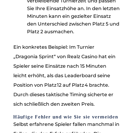
verbleibende Turnierzeit und passen
Sie Ihre Einsatzhöhe an. In den letzten
Minuten kann ein gezielter Einsatz
den Unterschied zwischen Platz 5 und
Platz 2 ausmachen.
Ein konkretes Beispiel: Im Turnier
„Dragonia Sprint“ von Realz Casino hat ein
Spieler seine Einsätze nach 15 Minuten
leicht erhöht, als das Leaderboard seine
Position von Platz 12 auf Platz 4 brachte.
Durch dieses taktische Timing sicherte er
sich schließlich den zweiten Preis.
Häufige Fehler und wie Sie sie vermeiden
Selbst erfahrene Spieler fallen manchmal in