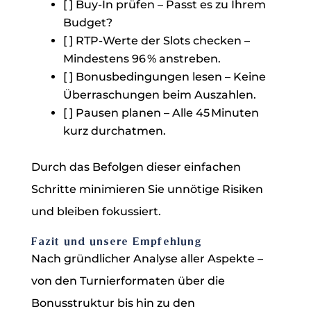
[ ] Buy‑In prüfen – Passt es zu Ihrem
Budget?
[ ] RTP‑Werte der Slots checken –
Mindestens 96 % anstreben.
[ ] Bonusbedingungen lesen – Keine
Überraschungen beim Auszahlen.
[ ] Pausen planen – Alle 45 Minuten
kurz durchatmen.
Durch das Befolgen dieser einfachen
Schritte minimieren Sie unnötige Risiken
und bleiben fokussiert.
Fazit und unsere Empfehlung
Nach gründlicher Analyse aller Aspekte –
von den Turnierformaten über die
Bonusstruktur bis hin zu den