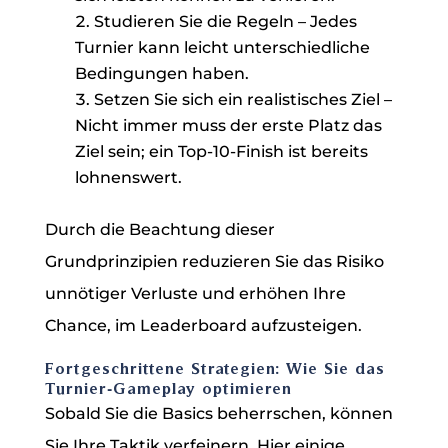
Studieren Sie die Regeln – Jedes
Turnier kann leicht unterschiedliche
Bedingungen haben.
Setzen Sie sich ein realistisches Ziel –
Nicht immer muss der erste Platz das
Ziel sein; ein Top‑10‑Finish ist bereits
lohnenswert.
Durch die Beachtung dieser
Grundprinzipien reduzieren Sie das Risiko
unnötiger Verluste und erhöhen Ihre
Chance, im Leaderboard aufzusteigen.
Fortgeschrittene Strategien: Wie Sie das
Turnier‑Gameplay optimieren
Sobald Sie die Basics beherrschen, können
Sie Ihre Taktik verfeinern. Hier einige