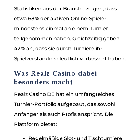
Statistiken aus der Branche zeigen, dass
etwa 68 % der aktiven Online‑Spieler
mindestens einmal an einem Turnier
teilgenommen haben. Gleichzeitig geben
42 % an, dass sie durch Turniere ihr
Spielverständnis deutlich verbessert haben.
Was Realz Casino dabei
besonders macht
Realz Casino DE hat ein umfangreiches
Turnier‑Portfolio aufgebaut, das sowohl
Anfänger als auch Profis anspricht. Die
Plattform bietet:
Regelmäßige Slot‑ und Tischturniere