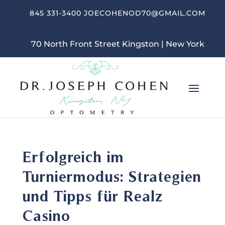
845 331-3400
JOECOHENOD70@GMAIL.COM
70 North Front Street Kingston | New York
Erfolgreich im
Turniermodus: Strategien
und Tipps für Realz
Casino