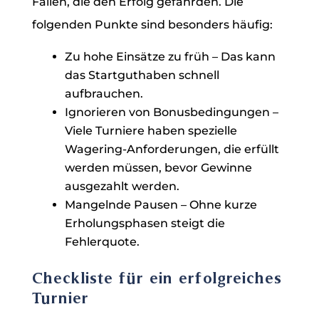
Fallen, die den Erfolg gefährden. Die
folgenden Punkte sind besonders häufig:
Zu hohe Einsätze zu früh – Das kann
das Startguthaben schnell
aufbrauchen.
Ignorieren von Bonusbedingungen –
Viele Turniere haben spezielle
Wagering‑Anforderungen, die erfüllt
werden müssen, bevor Gewinne
ausgezahlt werden.
Mangelnde Pausen – Ohne kurze
Erholungsphasen steigt die
Fehlerquote.
Checkliste für ein erfolgreiches
Turnier