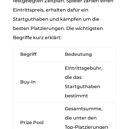
festgelegten Zeitplan. Spieler zahlen einen
Eintrittspreis, erhalten dafür ein
Startguthaben und kämpfen um die
besten Platzierungen. Die wichtigsten
Begriffe kurz erklärt:
Begriff
Bedeutung
Eintrittsgebühr,
die das
Buy‑In
Startguthaben
bestimmt
Gesamtsumme,
die unter den
Prize Pool
Top‑Platzierungen