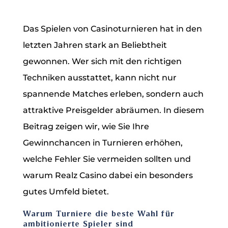
Das Spielen von Casinoturnieren hat in den
letzten Jahren stark an Beliebtheit
gewonnen. Wer sich mit den richtigen
Techniken ausstattet, kann nicht nur
spannende Matches erleben, sondern auch
attraktive Preisgelder abräumen. In diesem
Beitrag zeigen wir, wie Sie Ihre
Gewinnchancen in Turnieren erhöhen,
welche Fehler Sie vermeiden sollten und
warum Realz Casino dabei ein besonders
gutes Umfeld bietet.
Warum Turniere die beste Wahl für
ambitionierte Spieler sind