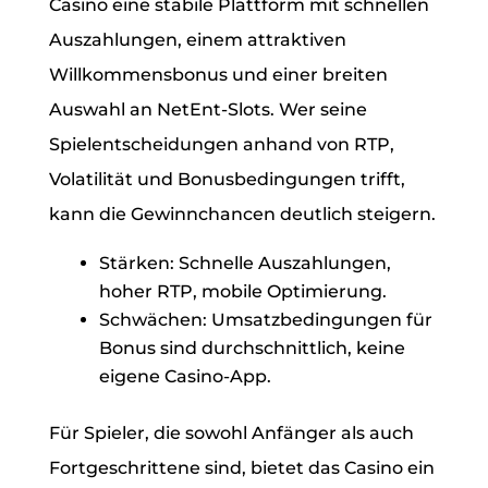
Casino eine stabile Plattform mit schnellen
Auszahlungen, einem attraktiven
Willkommensbonus und einer breiten
Auswahl an NetEnt‑Slots. Wer seine
Spielentscheidungen anhand von RTP,
Volatilität und Bonusbedingungen trifft,
kann die Gewinnchancen deutlich steigern.
Stärken: Schnelle Auszahlungen,
hoher RTP, mobile Optimierung.
Schwächen: Umsatzbedingungen für
Bonus sind durchschnittlich, keine
eigene Casino‑App.
Für Spieler, die sowohl Anfänger als auch
Fortgeschrittene sind, bietet das Casino ein