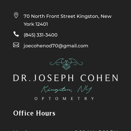

70 North Front Street Kingston, New
York 12401

(845) 331-3400

joecohenod70@gmail.com
Office Hours