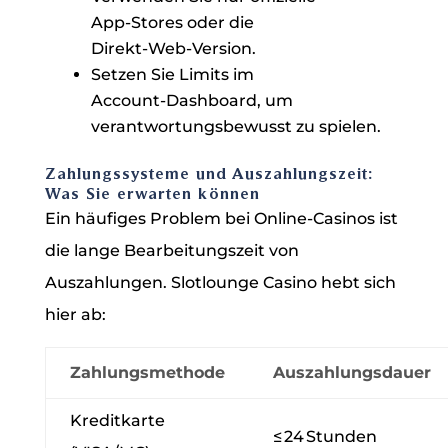
App‑Stores oder die
Direkt‑Web‑Version.
Setzen Sie Limits im
Account‑Dashboard, um
verantwortungsbewusst zu spielen.
Zahlungssysteme und Auszahlungszeit:
Was Sie erwarten können
Ein häufiges Problem bei Online‑Casinos ist
die lange Bearbeitungszeit von
Auszahlungen. Slotlounge Casino hebt sich
hier ab:
Zahlungsmethode
Auszahlungsdauer
Kreditkarte
≤ 24 Stunden