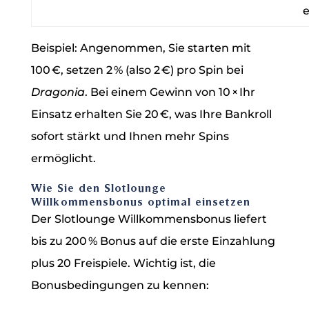
Beispiel: Angenommen, Sie starten mit
100 €, setzen 2 % (also 2 €) pro Spin bei
Dragonia
. Bei einem Gewinn von 10 × Ihr
Einsatz erhalten Sie 20 €, was Ihre Bankroll
sofort stärkt und Ihnen mehr Spins
ermöglicht.
Wie Sie den Slotlounge
Willkommensbonus optimal einsetzen
Der Slotlounge Willkommensbonus liefert
bis zu 200 % Bonus auf die erste Einzahlung
plus 20 Freispiele. Wichtig ist, die
Bonusbedingungen zu kennen: