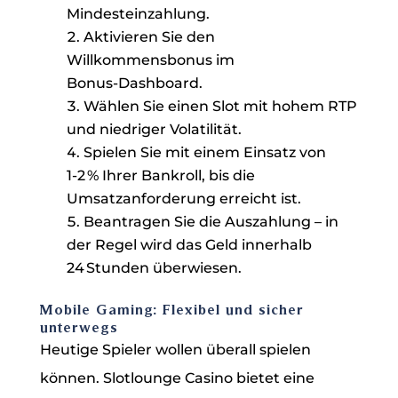
Mindesteinzahlung.
Aktivieren Sie den
Willkommensbonus im
Bonus‑Dashboard.
Wählen Sie einen Slot mit hohem RTP
und niedriger Volatilität.
Spielen Sie mit einem Einsatz von
1‑2 % Ihrer Bankroll, bis die
Umsatzanforderung erreicht ist.
Beantragen Sie die Auszahlung – in
der Regel wird das Geld innerhalb
24 Stunden überwiesen.
Mobile Gaming: Flexibel und sicher
unterwegs
Heutige Spieler wollen überall spielen
können. Slotlounge Casino bietet eine