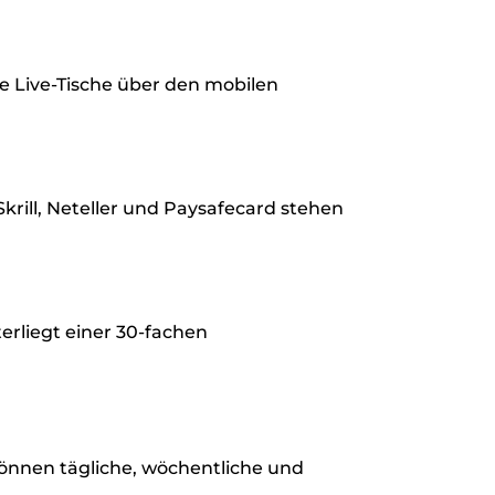
lle Live‑Tische über den mobilen
rill, Neteller und Paysafecard stehen
erliegt einer 30‑fachen
können tägliche, wöchentliche und