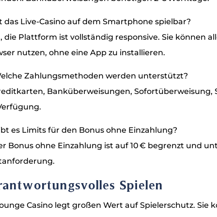
t das Live‑Casino auf dem Smartphone spielbar?
, die Plattform ist vollständig responsive. Sie können a
ser nutzen, ohne eine App zu installieren.
elche Zahlungsmethoden werden unterstützt?
editkarten, Banküberweisungen, Sofortüberweisung, Sk
Verfügung.
bt es Limits für den Bonus ohne Einzahlung?
r Bonus ohne Einzahlung ist auf 10 € begrenzt und unt
tanforderung.
rantwortungsvolles Spielen
lounge Casino legt großen Wert auf Spielerschutz. Sie 