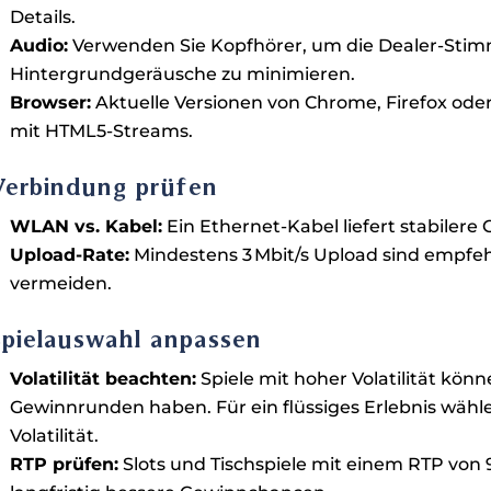
Details.
Audio:
Verwenden Sie Kopfhörer, um die Dealer‑Stim
Hintergrundgeräusche zu minimieren.
Browser:
Aktuelle Versionen von Chrome, Firefox oder
mit HTML5‑Streams.
Verbindung prüfen
WLAN vs. Kabel:
Ein Ethernet‑Kabel liefert stabiler
Upload‑Rate:
Mindestens 3 Mbit/s Upload sind empfe
vermeiden.
Spielauswahl anpassen
Volatilität beachten:
Spiele mit hoher Volatilität kö
Gewinnrunden haben. Für ein flüssiges Erlebnis wählen
Volatilität.
RTP prüfen:
Slots und Tischspiele mit einem RTP von