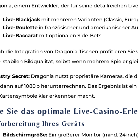
onia, einem Entwickler, der für seine detailreichen Liv
Live‑Blackjack
mit mehreren Varianten (Classic, Euro
Live‑Roulette
in französischer und amerikanischer A
Live‑Baccarat
mit optionalen Side‑Bets.
h die Integration von Dragonia‑Tischen profitieren Sie 
r stabilen Bildqualität, selbst wenn mehrere Spieler glei
stry Secret:
Dragonia nutzt proprietäre Kameras, die 
dann auf 1080 p herunterrechnen. Das Ergebnis ist ein 
Kartensymbole klar erkennbar macht.
e Sie das optimale Live‑Casino‑Erle
Vorbereitung Ihres Geräts
Bildschirmgröße:
Ein größerer Monitor (mind. 24 inch)