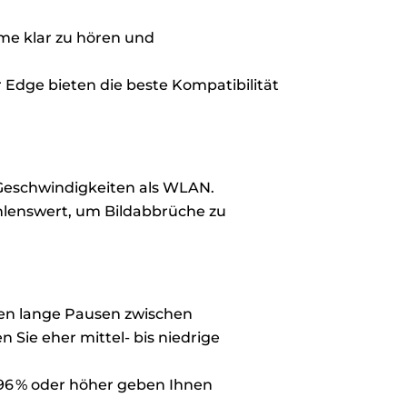
me klar zu hören und
 Edge bieten die beste Kompatibilität
e Geschwindigkeiten als WLAN.
hlenswert, um Bildabbrüche zu
nnen lange Pausen zwischen
 Sie eher mittel‑ bis niedrige
 96 % oder höher geben Ihnen