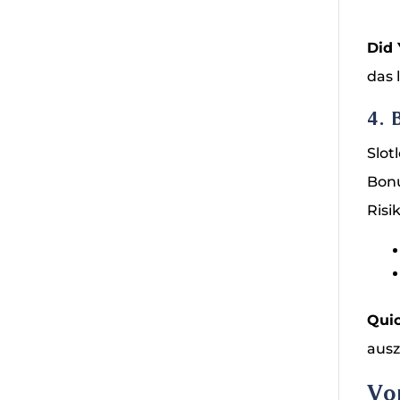
Did
das 
4. 
Slot
Bonu
Risi
Qui
ausz
Vo