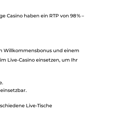
nge Casino haben ein RTP von 98 % –
igen Willkommensbonus und einem
im Live‑Casino einsetzen, um Ihr
e.
 einsetzbar.
schiedene Live‑Tische