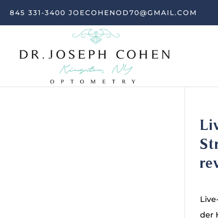
845 331-3400
JOECOHENOD70@GMAIL.COM
Li
St
re
Live
der 