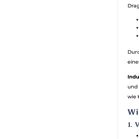
Drag
Durc
eine
Indu
und 
wie 
Wi
1. 