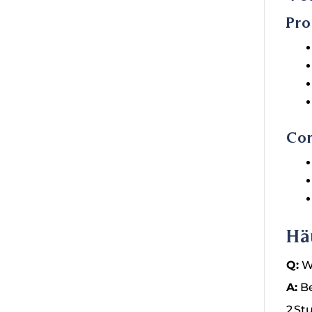
Pro
Co
Hä
Q:
Wi
A:
Be
2 St