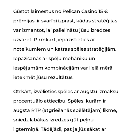
Gūstot laimestus no Pelican Casino 15 €
prēmijas, ir svarīgi izprast, kādas stratēģijas
var izmantot, lai palielinātu jūsu izredzes
uzvarēt. Pirmkārt, iepazīstieties ar
noteikumiem un katras spēles stratēģijām.
Iepazīšanās ar spēļu mehāniku un
iespējamām kombinācijām var lielā mērā
ietekmēt jūsu rezultātus.
Otrkārt, izvēlieties spēles ar augstu izmaksu
procentuālo attiecību. Spēles, kurām ir
augsta RTP (atgriešanās spēlētājam) likme,
sniedz labākas izredzes gūt peļņu
ilgtermiņā. Tādējādi, pat ja jūs sākat ar