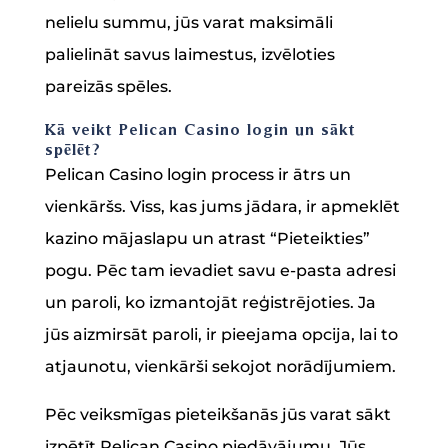
nelielu summu, jūs varat maksimāli
palielināt savus laimestus, izvēloties
pareizās spēles.
Kā veikt Pelican Casino login un sākt
spēlēt?
Pelican Casino login process ir ātrs un
vienkāršs. Viss, kas jums jādara, ir apmeklēt
kazino mājaslapu un atrast “Pieteikties”
pogu. Pēc tam ievadiet savu e-pasta adresi
un paroli, ko izmantojāt reģistrējoties. Ja
jūs aizmirsāt paroli, ir pieejama opcija, lai to
atjaunotu, vienkārši sekojot norādījumiem.
Pēc veiksmīgas pieteikšanās jūs varat sākt
izpētīt Pelican Casino piedāvājumu. Jūs