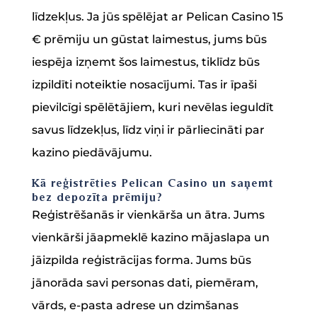
līdzekļus. Ja jūs spēlējat ar Pelican Casino 15
€ prēmiju un gūstat laimestus, jums būs
iespēja izņemt šos laimestus, tiklīdz būs
izpildīti noteiktie nosacījumi. Tas ir īpaši
pievilcīgi spēlētājiem, kuri nevēlas ieguldīt
savus līdzekļus, līdz viņi ir pārliecināti par
kazino piedāvājumu.
Kā reģistrēties Pelican Casino un saņemt
bez depozīta prēmiju?
Reģistrēšanās ir vienkārša un ātra. Jums
vienkārši jāapmeklē kazino mājaslapa un
jāizpilda reģistrācijas forma. Jums būs
jānorāda savi personas dati, piemēram,
vārds, e-pasta adrese un dzimšanas