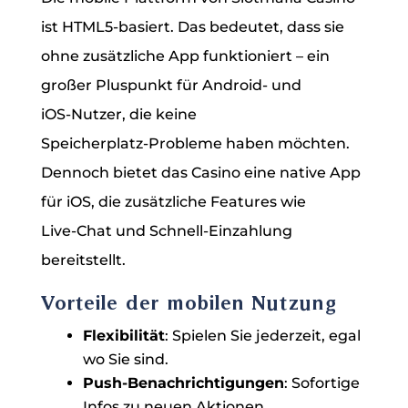
ist HTML5‑basiert. Das bedeutet, dass sie
ohne zusätzliche App funktioniert – ein
großer Pluspunkt für Android‑ und
iOS‑Nutzer, die keine
Speicherplatz‑Probleme haben möchten.
Dennoch bietet das Casino eine native App
für iOS, die zusätzliche Features wie
Live‑Chat und Schnell‑Einzahlung
bereitstellt.
Vorteile der mobilen Nutzung
Flexibilität
: Spielen Sie jederzeit, egal
wo Sie sind.
Push‑Benachrichtigungen
: Sofortige
Infos zu neuen Aktionen.