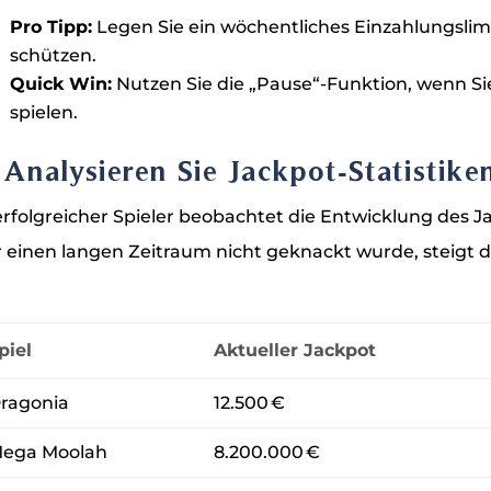
Pro Tipp:
Legen Sie ein wöchentliches Einzahlungslimi
schützen.
Quick Win:
Nutzen Sie die „Pause“-Funktion, wenn Si
spielen.
. Analysieren Sie Jackpot‑Statistike
erfolgreicher Spieler beobachtet die Entwicklung des 
 einen langen Zeitraum nicht geknackt wurde, steigt di
piel
Aktueller Jackpot
ragonia
12.500 €
ega Moolah
8.200.000 €