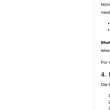
Nich
nied
Rhet
leb
Für 
4.
Die 