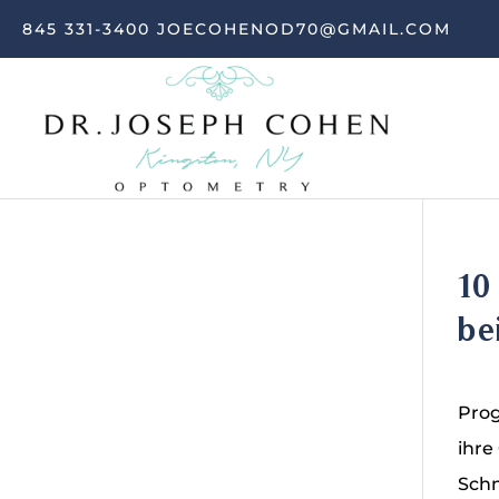
845 331-3400
JOECOHENOD70@GMAIL.COM
10
be
Prog
ihre
Schn