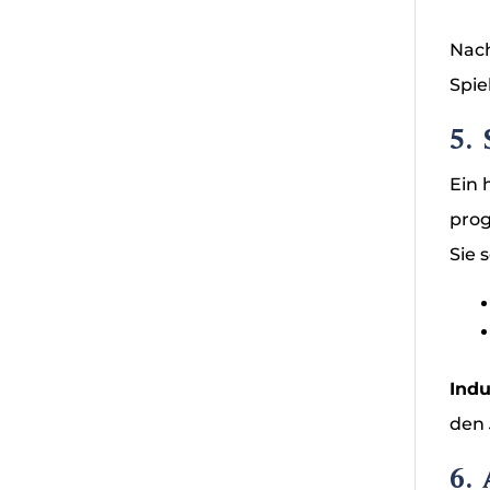
Nach
Spie
5. 
Ein 
prog
Sie 
Indu
den 
6.