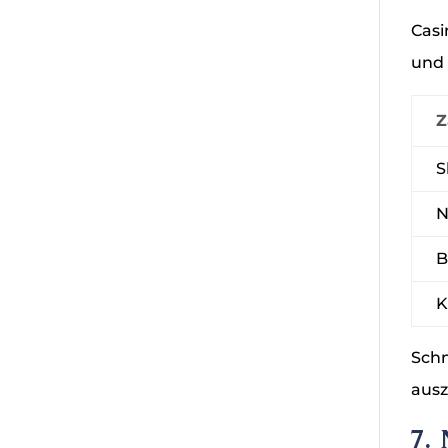
Casi
und 
Z
S
N
B
K
Schn
ausz
7.