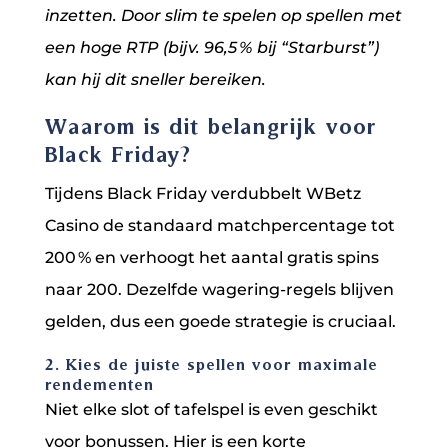
inzetten. Door slim te spelen op spellen met
een hoge RTP (bijv. 96,5 % bij “Starburst”)
kan hij dit sneller bereiken.
Waarom is dit belangrijk voor
Black Friday?
Tijdens Black Friday verdubbelt WBetz
Casino de standaard matchpercentage tot
200 % en verhoogt het aantal gratis spins
naar 200. Dezelfde wagering‑regels blijven
gelden, dus een goede strategie is cruciaal.
2. Kies de juiste spellen voor maximale
rendementen
Niet elke slot of tafelspel is even geschikt
voor bonussen. Hier is een korte