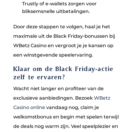
Trustly of e‑wallets zorgen voor
bliksemsnelle uitbetalingen.
Door deze stappen te volgen, haal je het
maximale uit de Black Friday‑bonussen bij
WBetz Casino en vergroot je je kansen op
een winstgevende speelervaring.
Klaar om de Black Friday‑actie
zelf te ervaren?
Wacht niet langer en profiteer van de
exclusieve aanbiedingen. Bezoek
WBetz
Casino online
vandaag nog, claim je
welkomstbonus en begin met spelen terwijl
de deals nog warm zijn. Veel speelplezier en