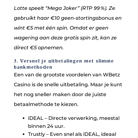
Lotte speelt “Mega Joker” (RTP 99 %). Ze
gebruikt haar €10 geen‑stortingsbonus en
wint €5 met één spin. Omdat er geen
wagering aan deze gratis spin zit, kan ze
direct €5 opnemen.
3. Versnel je uitbetalingen met slimme
bankmethoden
Een van de grootste voordelen van WBetz
Casino is de snelle uitbetaling. Maar je kunt
het nog sneller maken door de juiste
betaalmethode te kiezen.
iDEAL – Directe verwerking, meestal
binnen 24 uur.
Trustly – Even snel als iDEAL, ideaal