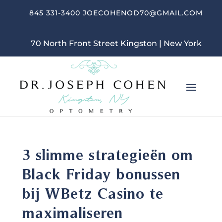
845 331-3400
JOECOHENOD70@GMAIL.COM
70 North Front Street Kingston | New York
3 slimme strategieën om
Black Friday bonussen
bij WBetz Casino te
maximaliseren