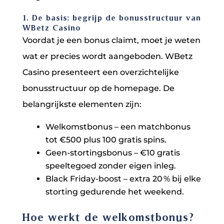
1. De basis: begrijp de bonusstructuur van
WBetz Casino
Voordat je een bonus claimt, moet je weten
wat er precies wordt aangeboden. WBetz
Casino presenteert een overzichtelijke
bonusstructuur op de homepage. De
belangrijkste elementen zijn:
Welkomstbonus – een matchbonus
tot €500 plus 100 gratis spins.
Geen‑stortingsbonus – €10 gratis
speeltegoed zonder eigen inleg.
Black Friday‑boost – extra 20 % bij elke
storting gedurende het weekend.
Hoe werkt de welkomstbonus?