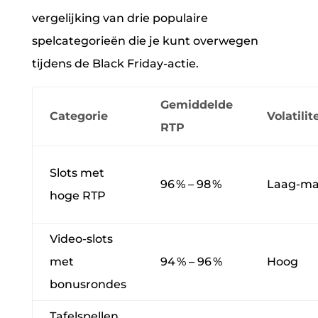
vergelijking van drie populaire
spelcategorieën die je kunt overwegen
tijdens de Black Friday‑actie.
Gemiddelde
Categorie
Volatilit
RTP
Slots met
96 % – 98 %
Laag‑ma
hoge RTP
Video‑slots
met
94 % – 96 %
Hoog
bonusrondes
Tafelspellen