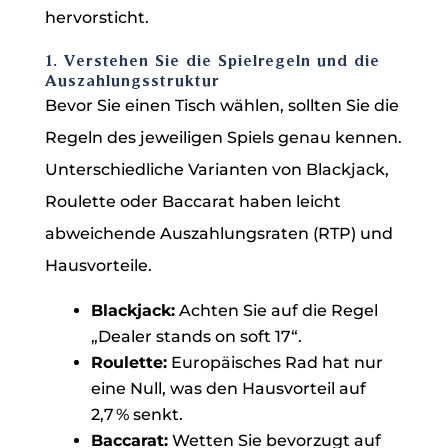
hervorsticht.
1. Verstehen Sie die Spielregeln und die
Auszahlungsstruktur
Bevor Sie einen Tisch wählen, sollten Sie die
Regeln des jeweiligen Spiels genau kennen.
Unterschiedliche Varianten von Blackjack,
Roulette oder Baccarat haben leicht
abweichende Auszahlungsraten (RTP) und
Hausvorteile.
Blackjack:
Achten Sie auf die Regel
„Dealer stands on soft 17“.
Roulette:
Europäisches Rad hat nur
eine Null, was den Hausvorteil auf
2,7 % senkt.
Baccarat:
Wetten Sie bevorzugt auf