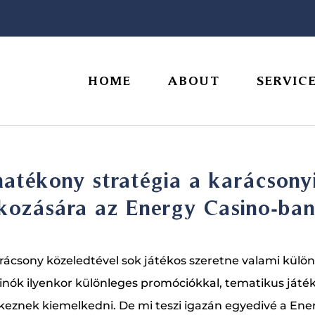
HOME
ABOUT
SERVIC
hatékony stratégia a karácsony
kozására az Energy Casino‑ba
rácsony közeledtével sok játékos szeretne valami külön
inók ilyenkor különleges promóciókkal, tematikus játék
keznek kiemelkedni. De mi teszi igazán egyedivé a Ene