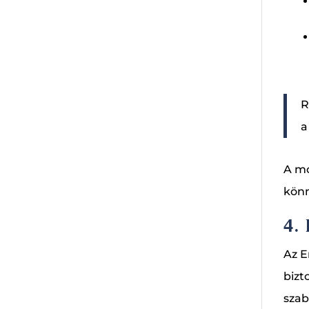
R
a
A mo
könn
4.
Az E
bizt
szab