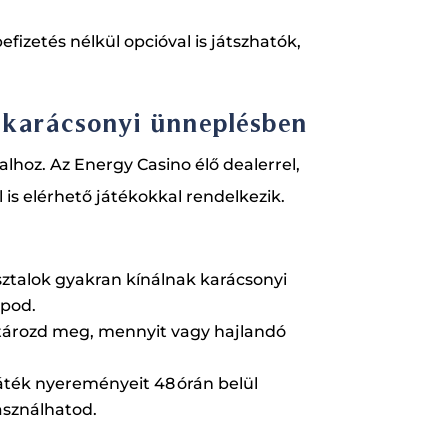
fizetés nélkül opcióval is játszhatók,
a karácsonyi ünneplésben
talhoz. Az Energy Casino élő dealerrel,
s elérhető játékokkal rendelkezik.
asztalok gyakran kínálnak karácsonyi
apod.
 határozd meg, mennyit vagy hajlandó
 játék nyereményeit 48 órán belül
asználhatod.