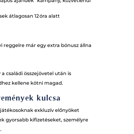
 napos ajándék” kampány, közvetlenül
.
sek átlagosan 12 óra alatt
i reggelre már egy extra bónusz állna
a családi összejövetel után is
dhez kellene kötni magad.
remények kulcsa
 játékosoknak exkluzív előnyöket
tek gyorsabb kifizetéseket, személyre
.