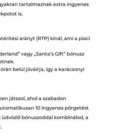
 gyakran tartalmaznak extra ingyenes
kpotot is.
érítési arányt (RTP) kínál, ami a piaci
erland” vagy „Santa’s Gift” bónusz
etnek.
rán belül jóváírja, így a karácsonyi
n játszol, ahol a szabadon
 automatikusan 10 ingyenes pörgetést
z üdvözlő bónuszoddal kombinálod, a
.