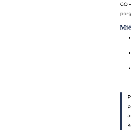
GO –
pörg
Mié
P
p
a
k