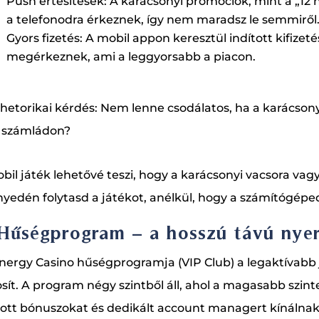
Push értesítések: A karácsonyi promóciók, mint a „12
a telefonodra érkeznek, így nem maradsz le semmiről
Gyors fizetés: A mobil appon keresztül indított kifizeté
megérkeznek, ami a leggyorsabb a piacon.
hetorikai kérdés: Nem lenne csodálatos, ha a karácsony
 számládon?
bil játék lehetővé teszi, hogy a karácsonyi vacsora vagy 
yedén folytasd a játékot, anélkül, hogy a számítógépe
 Hűségprogram – a hosszú távú nye
nergy Casino hűségprogramja (VIP Club) a legaktívabb
osít. A program négy szintből áll, ahol a magasabb szin
ott bónuszokat és dedikált account managert kínálnak