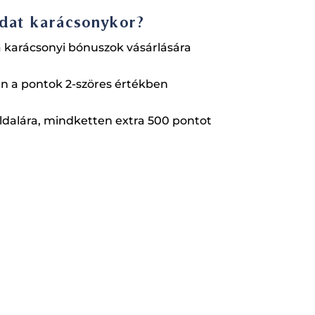
idat karácsonykor?
a karácsonyi bónuszok vásárlására
n a pontok 2‑szöres értékben
ldalára, mindketten extra 500 pontot