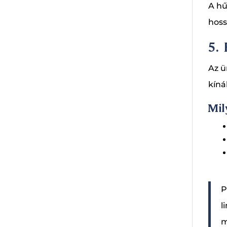
A hű
hoss
5.
Az ü
kíná
Mil
P
l
m