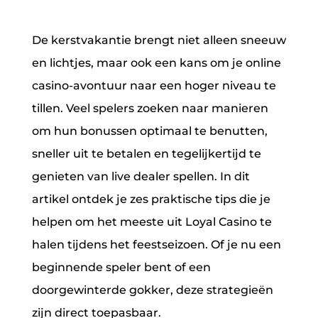
De kerstvakantie brengt niet alleen sneeuw
en lichtjes, maar ook een kans om je online
casino‑avontuur naar een hoger niveau te
tillen. Veel spelers zoeken naar manieren
om hun bonussen optimaal te benutten,
sneller uit te betalen en tegelijkertijd te
genieten van live dealer spellen. In dit
artikel ontdek je zes praktische tips die je
helpen om het meeste uit Loyal Casino te
halen tijdens het feestseizoen. Of je nu een
beginnende speler bent of een
doorgewinterde gokker, deze strategieën
zijn direct toepasbaar.