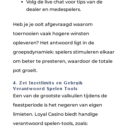
Volg de live chat voor tips van de
dealer en medespelers.
Heb je je ooit afgevraagd waarom
toernooien vaak hogere winsten
opleveren? Het antwoord ligt in de
groepsdynamiek: spelers stimuleren elkaar
om beter te presteren, waardoor de totale
pot groeit.
4. Zet Inzetlimits en Gebruik
Verantwoord Spelen Tools
Een van de grootste valkuilen tijdens de
feestperiode is het negeren van eigen
limieten. Loyal Casino biedt handige
verantwoord spelen‑tools, zoals: