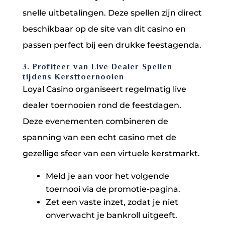
snelle uitbetalingen. Deze spellen zijn direct
beschikbaar op de site van dit casino en
passen perfect bij een drukke feestagenda.
3. Profiteer van Live Dealer Spellen
tijdens Kersttoernooien
Loyal Casino organiseert regelmatig live
dealer toernooien rond de feestdagen.
Deze evenementen combineren de
spanning van een echt casino met de
gezellige sfeer van een virtuele kerstmarkt.
Meld je aan voor het volgende
toernooi via de promotie‑pagina.
Zet een vaste inzet, zodat je niet
onverwacht je bankroll uitgeeft.