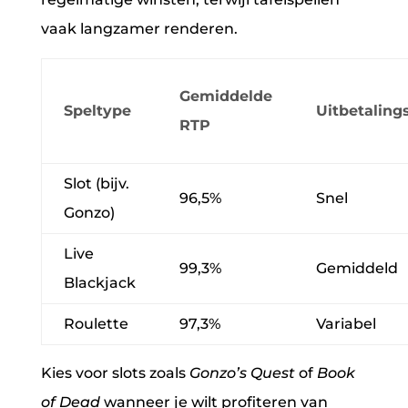
vaak langzamer renderen.
Gemiddelde
Speltype
Uitbetaling
RTP
Slot (bijv.
96,5%
Snel
Gonzo)
Live
99,3%
Gemiddeld
Blackjack
Roulette
97,3%
Variabel
Kies voor slots zoals
Gonzo’s Quest
of
Book
of Dead
wanneer je wilt profiteren van