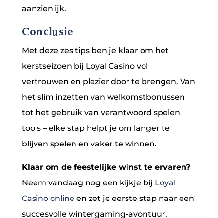
aanzienlijk.
Conclusie
Met deze zes tips ben je klaar om het
kerstseizoen bij Loyal Casino vol
vertrouwen en plezier door te brengen. Van
het slim inzetten van welkomstbonussen
tot het gebruik van verantwoord spelen
tools – elke stap helpt je om langer te
blijven spelen en vaker te winnen.
Klaar om de feestelijke winst te ervaren?
Neem vandaag nog een kijkje bij
Loyal
Casino online
en zet je eerste stap naar een
succesvolle wintergaming‑avontuur.