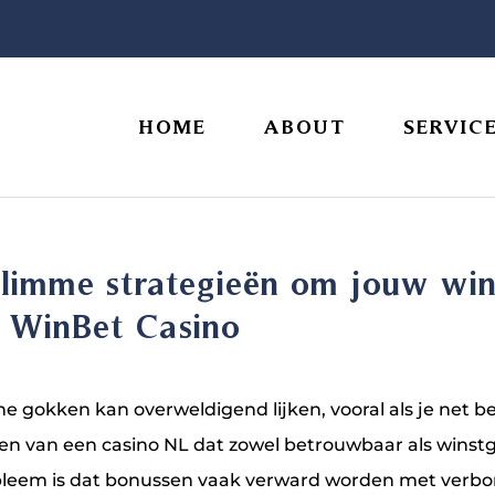
HOME
ABOUT
SERVIC
slimme strategieën om jouw win
j WinBet Casino
ne gokken kan overweldigend lijken, vooral als je net b
en van een casino NL dat zowel betrouwbaar als wins
leem is dat bonussen vaak verward worden met verbo