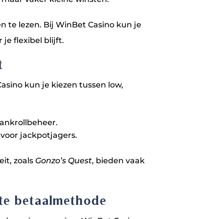
 te lezen. Bij WinBet Casino kun je
 flexibel blijft.
t
Casino kun je kiezen tussen low,
bankrollbeheer.
 voor jackpotjagers.
it, zoals
Gonzo’s Quest
, bieden vaak
iste betaalmethode