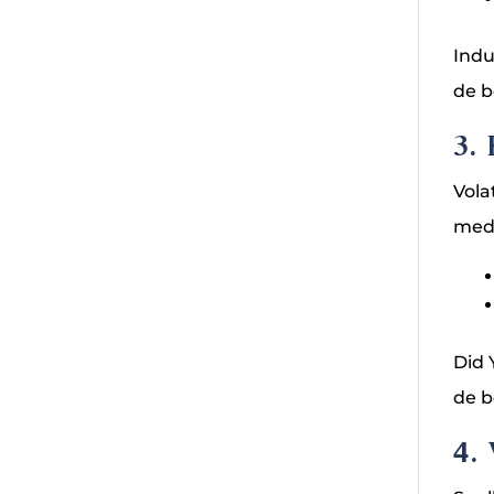
Indu
de b
3. 
Vola
medi
Did 
de b
4.