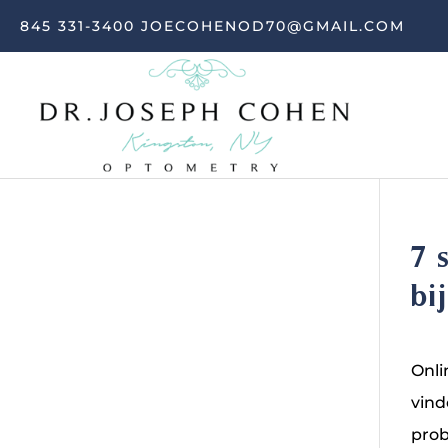
845 331-3400
JOECOHENOD70@GMAIL.COM
7 
bi
Onli
vind
prob