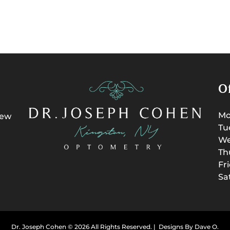
O
Mo
New
Tu
We
Th
Fr
Sa
Dr. Joseph Cohen © 2026 All Rights Reserved. |
Designs By Dave O.