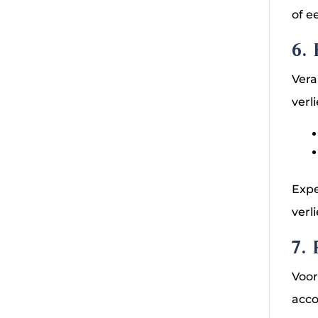
of e
6.
Vera
verl
Expe
verl
7.
Voor
acco