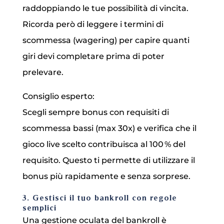
raddoppiando le tue possibilità di vincita.
Ricorda però di leggere i termini di
scommessa (wagering) per capire quanti
giri devi completare prima di poter
prelevare.
Consiglio esperto:
Scegli sempre bonus con requisiti di
scommessa bassi (max 30x) e verifica che il
gioco live scelto contribuisca al 100 % del
requisito. Questo ti permette di utilizzare il
bonus più rapidamente e senza sorprese.
3. Gestisci il tuo bankroll con regole
semplici
Una gestione oculata del bankroll è