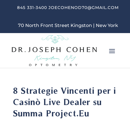
845 331-3400
JOECOHENOD70@GMAIL.COM
70 North Front Street Kingston | New York
8 Strategie Vincenti per i
Casinò Live Dealer su
Summa Project.Eu