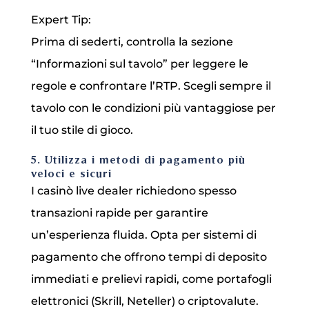
Expert Tip:
Prima di sederti, controlla la sezione
“Informazioni sul tavolo” per leggere le
regole e confrontare l’RTP. Scegli sempre il
tavolo con le condizioni più vantaggiose per
il tuo stile di gioco.
5. Utilizza i metodi di pagamento più
veloci e sicuri
I casinò live dealer richiedono spesso
transazioni rapide per garantire
un’esperienza fluida. Opta per sistemi di
pagamento che offrono tempi di deposito
immediati e prelievi rapidi, come portafogli
elettronici (Skrill, Neteller) o criptovalute.