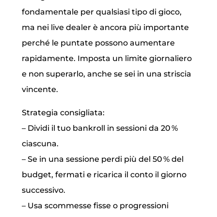
fondamentale per qualsiasi tipo di gioco,
ma nei live dealer è ancora più importante
perché le puntate possono aumentare
rapidamente. Imposta un limite giornaliero
e non superarlo, anche se sei in una striscia
vincente.
Strategia consigliata:
– Dividi il tuo bankroll in sessioni da 20 %
ciascuna.
– Se in una sessione perdi più del 50 % del
budget, fermati e ricarica il conto il giorno
successivo.
– Usa scommesse fisse o progressioni