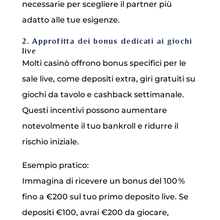
necessarie per scegliere il partner più
adatto alle tue esigenze.
2. Approfitta dei bonus dedicati ai giochi
live
Molti casinò offrono bonus specifici per le
sale live, come depositi extra, giri gratuiti su
giochi da tavolo e cashback settimanale.
Questi incentivi possono aumentare
notevolmente il tuo bankroll e ridurre il
rischio iniziale.
Esempio pratico:
Immagina di ricevere un bonus del 100 %
fino a €200 sul tuo primo deposito live. Se
depositi €100, avrai €200 da giocare,