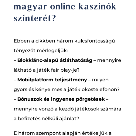
magyar online kaszinók
színterét?
Ebben a cikkben három kulcsfontosságú
tényezőt mérlegeljük:
–
Blokklánc‑alapú átláthatóság
– mennyire
látható a játék fair play-je?
–
Mobilplatform teljesítmény
– milyen
gyors és kényelmes a játék okostelefonon?
–
Bónuszok és ingyenes pörgetések
–
mennyire vonzó a kezdő játékosok számára
a befizetés nélküli ajánlat?
E három szempont alapján értékeljük a