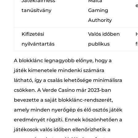
Játékfairness
Malta
tanúsítvány
Gaming
Authority
Kifizetési
Valós időben
nyilvántartás
publikus
f
A blokklánc legnagyobb előnye, hogy a
játék kimenetele mindenki számára
látható, így a csalás lehetősége minimálisra
csökken. A Verde Casino már 2023-ban
bevezette a saját blokklánc‑rendszerét,
amely minden nyerőgép és élő osztós játék
eredményét rögzíti. Ennek köszönhetően a
játékosok valós időben ellenőrizhetik a