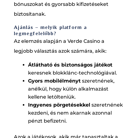
bónuszokat és gyorsabb kifizetéseket
biztosítanak.
Ajánlás – melyik platform a
legmegfelelőbb?
Az elemzés alapján a Verde Casino a
legjobb választás azok számára, akik:
Átlátható és biztonságos játékot
keresnek blokklánc‑technológiával.
Gyors mobilélményt
szeretnének,
anélkül, hogy külön alkalmazást
kellene letölteniük.
Ingyenes pörgetésekkel
szeretnének
kezdeni, és nem akarnak azonnal
pénzt befizetni.
Azok a játékosok, akik már tapasztaltak a