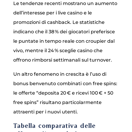
Le tendenze recenti mostrano un aumento
dell’interesse per i live casino e le
promozioni di cashback. Le statistiche
indicano che il 38 % dei giocatori preferisce
le puntate in tempo reale con croupier dal
vivo, mentre il 24 % sceglie casino che
offrono rimborsi settimanali sul turnover.
Un altro fenomeno in crescita è l’uso di
bonus benvenuto combinati con free spins:
le offerte “deposita 20 € e ricevi 100 € + 50
free spins” risultano particolarmente
attraenti per i nuovi utenti.
Tabella comparativa delle