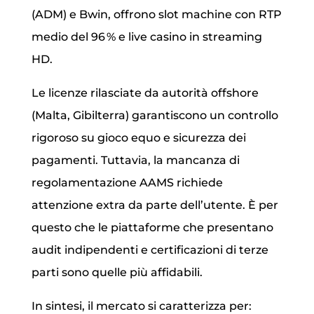
(ADM) e Bwin, offrono slot machine con RTP
medio del 96 % e live casino in streaming
HD.
Le licenze rilasciate da autorità offshore
(Malta, Gibilterra) garantiscono un controllo
rigoroso su gioco equo e sicurezza dei
pagamenti. Tuttavia, la mancanza di
regolamentazione AAMS richiede
attenzione extra da parte dell’utente. È per
questo che le piattaforme che presentano
audit indipendenti e certificazioni di terze
parti sono quelle più affidabili.
In sintesi, il mercato si caratterizza per: