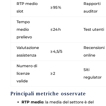
RTP medio
Rapporti
≥ 95 %
slot
auditor
Tempo
medio
≤ 24 h
Test utenti
prelievo
Valutazione
Recensioni
≥ 4,5/5
assistenza
online
Numero di
Siti
licenze
≥ 2
regulator
valide
Principali metriche osservate
RTP medio
: la media del settore è del