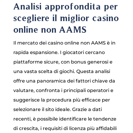
Analisi approfondita per
scegliere il miglior casino
online non AAMS
Il mercato dei casino online non AAMS è in
rapida espansione. I giocatori cercano
piattaforme sicure, con bonus generosi e
una vasta scelta di giochi. Questa analisi
offre una panoramica dei fattori chiave da
valutare, confronta i principali operatori e
suggerisce la procedura più efficace per
selezionare il sito ideale. Grazie a dati
recenti, è possibile identificare le tendenze
di crescita, i requisiti di licenza più affidabili