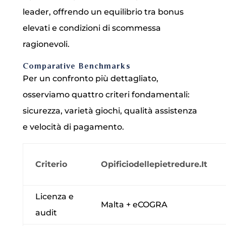
leader, offrendo un equilibrio tra bonus
elevati e condizioni di scommessa
ragionevoli.
Comparative Benchmarks
Per un confronto più dettagliato,
osserviamo quattro criteri fondamentali:
sicurezza, varietà giochi, qualità assistenza
e velocità di pagamento.
Criterio
Opificiodellepietredure.It
Licenza e
Malta + eCOGRA
audit