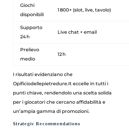
Giochi
1 800+ (slot, live, tavolo)
disponibili
Supporto
Live chat + email
24 h
Prelievo
12 h
medio
I risultati evidenziano che
Opificiodellepietredure.It eccelle in tutti i
punti chiave, rendendolo una scelta solida
per i giocatori che cercano affidabilità e
un’ampia gamma di promozioni.
Strategic Recommendations