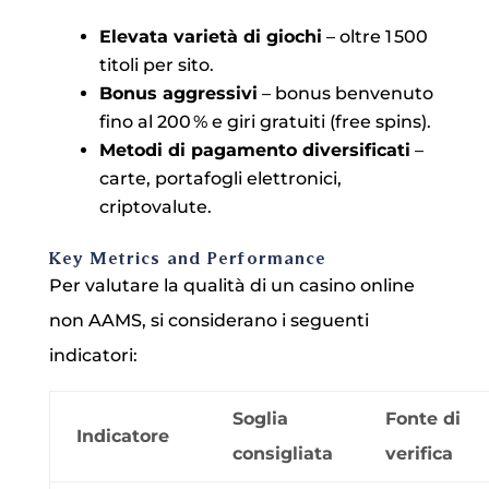
Elevata varietà di giochi
– oltre 1 500
titoli per sito.
Bonus aggressivi
– bonus benvenuto
fino al 200 % e giri gratuiti (free spins).
Metodi di pagamento diversificati
–
carte, portafogli elettronici,
criptovalute.
Key Metrics and Performance
Per valutare la qualità di un casino online
non AAMS, si considerano i seguenti
indicatori:
Soglia
Fonte di
Indicatore
consigliata
verifica