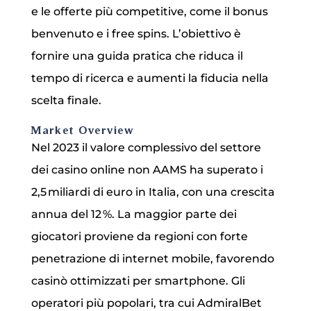
e le offerte più competitive, come il bonus
benvenuto e i free spins. L’obiettivo è
fornire una guida pratica che riduca il
tempo di ricerca e aumenti la fiducia nella
scelta finale.
Market Overview
Nel 2023 il valore complessivo del settore
dei casino online non AAMS ha superato i
2,5 miliardi di euro in Italia, con una crescita
annua del 12 %. La maggior parte dei
giocatori proviene da regioni con forte
penetrazione di internet mobile, favorendo
casinò ottimizzati per smartphone. Gli
operatori più popolari, tra cui AdmiralBet