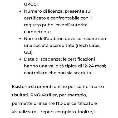
UKGC).
Numero di licenza: presente sul
certificato e confrontabile con il
registro pubblico dell’autorità
competente.
Nome dell’auditor: deve coincidire con
una società accreditata (iTech Labs,
GLI).
Data di scadenza: le certificazioni
hanno una validità tipica di 12‑24 mesi;
controllare che non sia scaduta.
Esistono strumenti online per confermare i
risultati. RNG‑Verifier, per esempio,
permette di inserire l’ID del certificato e
visualizzare il report completo. Inoltre, il