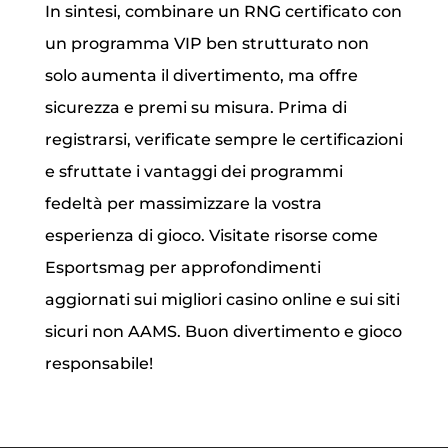
In sintesi, combinare un RNG certificato con
un programma VIP ben strutturato non
solo aumenta il divertimento, ma offre
sicurezza e premi su misura. Prima di
registrarsi, verificate sempre le certificazioni
e sfruttate i vantaggi dei programmi
fedeltà per massimizzare la vostra
esperienza di gioco. Visitate risorse come
Esportsmag per approfondimenti
aggiornati sui migliori casino online e sui siti
sicuri non AAMS. Buon divertimento e gioco
responsabile!