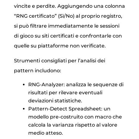
vincite e perdite. Aggiungendo una colonna
“RNG certificato” (Sì/No) al proprio registro,
si può filtrare immediatamente le sessioni
di gioco su siti certificati e confrontarle con
quelle su piattaforme non verificate.
Strumenti consigliati per l’analisi dei
pattern includono:
RNG‑Analyzer: analizza le sequenze di
risultati per rilevare eventuali
deviazioni statistiche.
Pattern‑Detect Spreadsheet: un
modello pre‑costruito con macro che
calcola la varianza rispetto al valore
medio atteso.