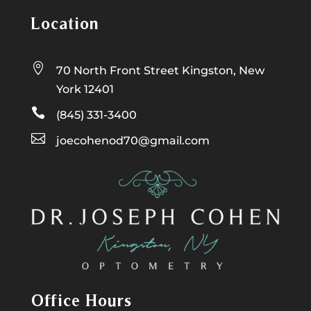
Location

70 North Front Street Kingston, New
York 12401

(845) 331-3400

joecohenod70@gmail.com
Office Hours