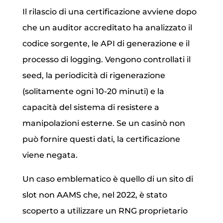
Il rilascio di una certificazione avviene dopo
che un auditor accreditato ha analizzato il
codice sorgente, le API di generazione e il
processo di logging. Vengono controllati il
seed, la periodicità di rigenerazione
(solitamente ogni 10‑20 minuti) e la
capacità del sistema di resistere a
manipolazioni esterne. Se un casinò non
può fornire questi dati, la certificazione
viene negata.
Un caso emblematico è quello di un sito di
slot non AAMS che, nel 2022, è stato
scoperto a utilizzare un RNG proprietario