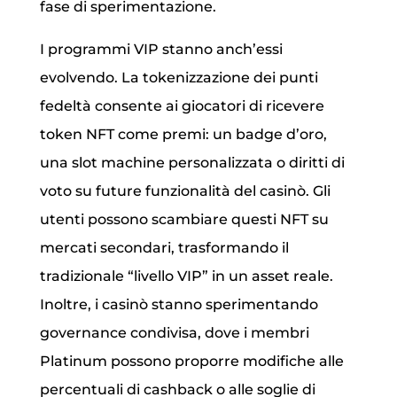
fase di sperimentazione.
I programmi VIP stanno anch’essi
evolvendo. La tokenizzazione dei punti
fedeltà consente ai giocatori di ricevere
token NFT come premi: un badge d’oro,
una slot machine personalizzata o diritti di
voto su future funzionalità del casinò. Gli
utenti possono scambiare questi NFT su
mercati secondari, trasformando il
tradizionale “livello VIP” in un asset reale.
Inoltre, i casinò stanno sperimentando
governance condivisa, dove i membri
Platinum possono proporre modifiche alle
percentuali di cashback o alle soglie di