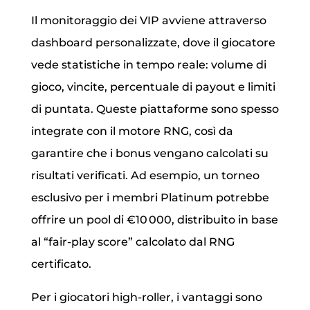
Il monitoraggio dei VIP avviene attraverso
dashboard personalizzate, dove il giocatore
vede statistiche in tempo reale: volume di
gioco, vincite, percentuale di payout e limiti
di puntata. Queste piattaforme sono spesso
integrate con il motore RNG, così da
garantire che i bonus vengano calcolati su
risultati verificati. Ad esempio, un torneo
esclusivo per i membri Platinum potrebbe
offrire un pool di €10 000, distribuito in base
al “fair‑play score” calcolato dal RNG
certificato.
Per i giocatori high‑roller, i vantaggi sono