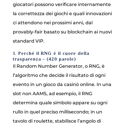
giocatori possono verificare internamente
la correttezza dei giochi e quali innovazioni
ci attendono nei prossimi anni, dal
provably‑fair basato su blockchain ai nuovi
standard VIP.
1. Perché il RNG è il cuore della
trasparenza – (420 parole)
Il Random Number Generator, o RNG, è
l’algoritmo che decide il risultato di ogni
evento in un gioco da casinò online. In una
slot non AAMS, ad esempio, il RNG
determina quale simbolo appare su ogni
rullo in quel preciso millisecondo; in un
tavolo di roulette, stabilisce l’angolo di