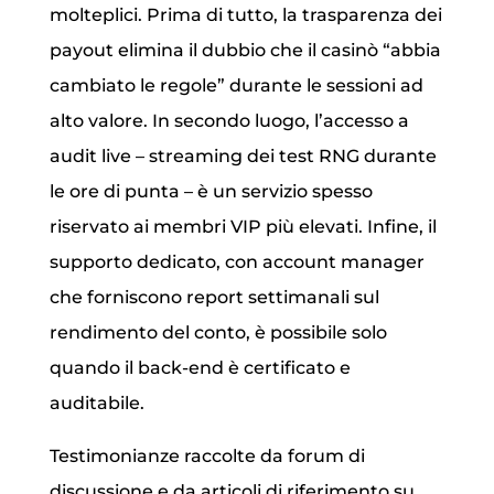
molteplici. Prima di tutto, la trasparenza dei
payout elimina il dubbio che il casinò “abbia
cambiato le regole” durante le sessioni ad
alto valore. In secondo luogo, l’accesso a
audit live – streaming dei test RNG durante
le ore di punta – è un servizio spesso
riservato ai membri VIP più elevati. Infine, il
supporto dedicato, con account manager
che forniscono report settimanali sul
rendimento del conto, è possibile solo
quando il back‑end è certificato e
auditabile.
Testimonianze raccolte da forum di
discussione e da articoli di riferimento su