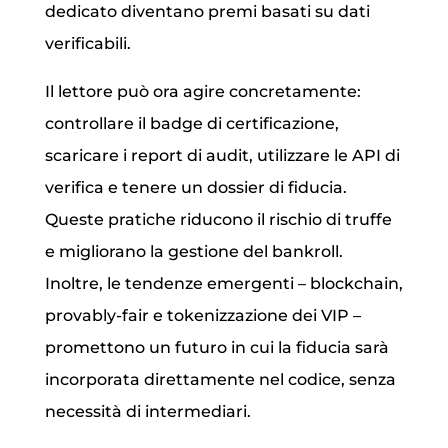
dedicato diventano premi basati su dati
verificabili.
Il lettore può ora agire concretamente:
controllare il badge di certificazione,
scaricare i report di audit, utilizzare le API di
verifica e tenere un dossier di fiducia.
Queste pratiche riducono il rischio di truffe
e migliorano la gestione del bankroll.
Inoltre, le tendenze emergenti – blockchain,
provably‑fair e tokenizzazione dei VIP –
promettono un futuro in cui la fiducia sarà
incorporata direttamente nel codice, senza
necessità di intermediari.