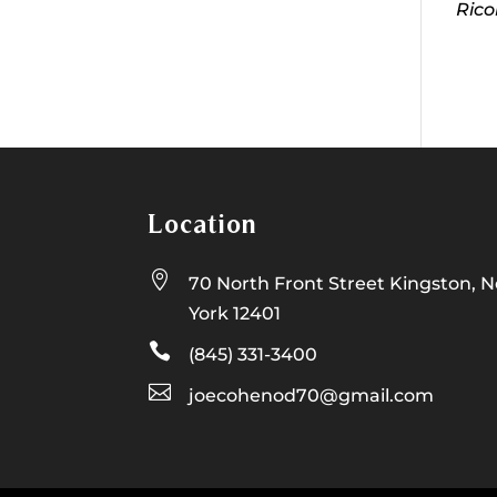
Rico
Location

70 North Front Street Kingston, 
York 12401

(845) 331-3400

joecohenod70@gmail.com