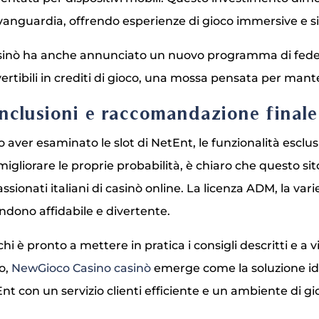
avanguardia, offrendo esperienze di gioco immersive e s
asinò ha anche annunciato un nuovo programma di fedel
ertibili in crediti di gioco, una mossa pensata per mante
nclusioni e raccomandazione finale
 aver esaminato le slot di NetEnt, le funzionalità esclu
migliorare le proprie probabilità, è chiaro che questo si
ssionati italiani di casinò online. La licenza ADM, la varie
endono affidabile e divertente.
chi è pronto a mettere in pratica i consigli descritti e a 
lo,
NewGioco Casino casinò
emerge come la soluzione id
nt con un servizio clienti efficiente e un ambiente di gi