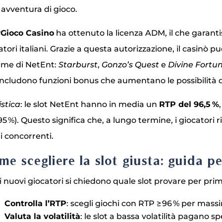
 avventura di gioco.
Gioco Casino
ha ottenuto la licenza ADM, il che garanti
tori italiani. Grazie a questa autorizzazione, il casinò può 
me di NetEnt:
Starburst
,
Gonzo’s Quest
e
Divine Fortu
ncludono funzioni bonus che aumentano le possibilità di
istica
: le slot NetEnt hanno in media un
RTP del 96,5 %
95 %). Questo significa che, a lungo termine, i giocatori 
i concorrenti.
me scegliere la slot giusta: guida pe
i nuovi giocatori si chiedono quale slot provare per prima
Controlla l’RTP
: scegli giochi con RTP ≥ 96 % per massi
Valuta la volatilità
: le slot a bassa volatilità pagano 