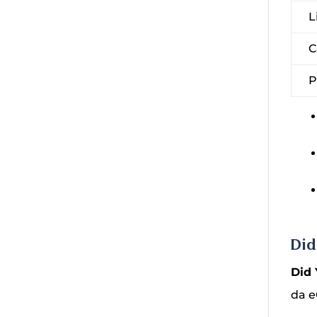
L
C
P
Di
Did
da e