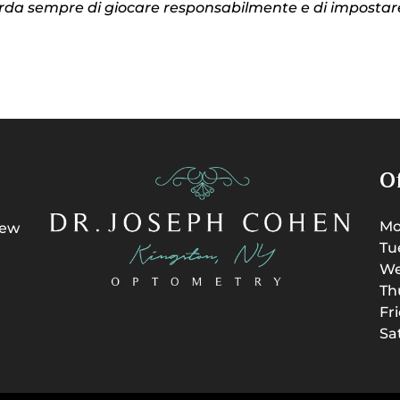
rda sempre di giocare responsabilmente e di impostare 
O
Mo
New
Tu
We
Th
Fr
Sa