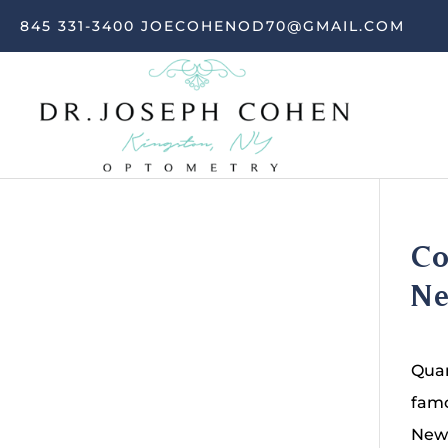
845 331-3400
JOECOHENOD70@GMAIL.COM
Co
Ne
Quan
famo
NewG