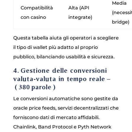
Media
Compatibilità
Alta (API
(necessi
con casino
integrate)
bridge)
Questa tabella aiuta gli operatori a scegliere
il tipo di wallet più adatto al proprio
pubblico, bilanciando usabilità e sicurezza.
4. Gestione delle conversioni
valuta‑valuta in tempo reale –
( 380 parole )
Le conversioni automatiche sono gestite da
oracle price feeds, servizi decentralizzati che
forniscono dati di mercato affidabili.
Chainlink, Band Protocol e Pyth Network