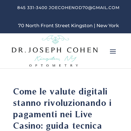
845 331-3400
JOECOHENOD70@GMAIL.COM
70 North Front Street Kingston | New York
Come le valute digitali
stanno rivoluzionando i
pagamenti nei Live
Casino: guida tecnica