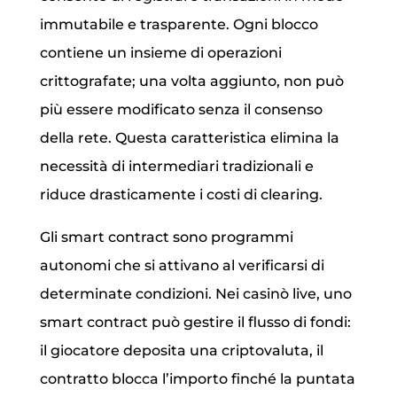
immutabile e trasparente. Ogni blocco
contiene un insieme di operazioni
crittografate; una volta aggiunto, non può
più essere modificato senza il consenso
della rete. Questa caratteristica elimina la
necessità di intermediari tradizionali e
riduce drasticamente i costi di clearing.
Gli smart contract sono programmi
autonomi che si attivano al verificarsi di
determinate condizioni. Nei casinò live, uno
smart contract può gestire il flusso di fondi:
il giocatore deposita una criptovaluta, il
contratto blocca l’importo finché la puntata