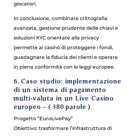
giocatori.
In conclusione, combinare crittografia
avanzata, gestione prudente delle chiavi e
soluzioni KYC orientate alla privacy
permette ai casinò di proteggere i fondi,
guadagnare la fiducia dei clienti e operare
in piena conformità con le leggi europee.
6. Caso studio: implementazione
di un sistema di pagamento
multi‑valuta in un Live Casino
europeo – ( 380 parole )
Progetto “EuroLivePay”
Obiettivo: trasformare l’infrastruttura di