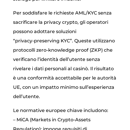
Per soddisfare le richieste AML/KYC senza
sacrificare la privacy crypto, gli operatori
possono adottare soluzioni
“privacy‑preserving KYC”. Queste utilizzano
protocolli zero‑knowledge proof (ZKP) che
verificano l’identità dell’utente senza
rivelare i dati personali al casinò. Il risultato
è una conformità accettabile per le autorità
UE, con un impatto minimo sull’esperienza
dell’utente.
Le normative europee chiave includono:
– MiCA (Markets in Crypto‑Assets
Regulation): impone requisiti di