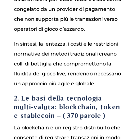
congelato da un provider di pagamento
che non supporta più le transazioni verso
operatori di gioco d’azzardo.
In sintesi, la lentezza, i costi e le restrizioni
normative dei metodi tradizionali creano
colli di bottiglia che compromettono la
fluidità del gioco live, rendendo necessario
un approccio più agile e globale.
2. Le basi della tecnologia
multi‑valuta: blockchain, token
e stablecoin – ( 370 parole )
La blockchain è un registro distribuito che
consente di registrare transazioni in modo