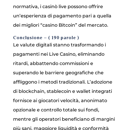
normativa, i casinò live possono offrire
un’esperienza di pagamento pari a quella
dei migliori “casino Bitcoin” del mercato.
Conclusione – ( 190 parole )
Le valute digitali stanno trasformando i
pagamenti nei Live Casino, eliminando
ritardi, abbattendo commissioni e
superando le barriere geografiche che
affliggono i metodi tradizionali. L’adozione
di blockchain, stablecoin e wallet integrati
fornisce ai giocatori velocità, anonimato
opzionale e controllo totale sui fondi,
mentre gli operatori beneficiano di margini
più sani, maggiore liquidità e conformità