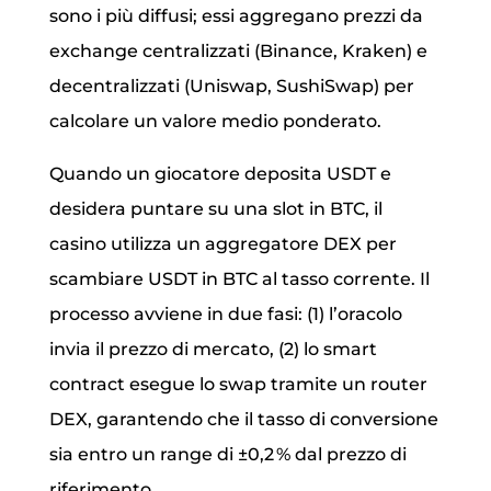
sono i più diffusi; essi aggregano prezzi da
exchange centralizzati (Binance, Kraken) e
decentralizzati (Uniswap, SushiSwap) per
calcolare un valore medio ponderato.
Quando un giocatore deposita USDT e
desidera puntare su una slot in BTC, il
casino utilizza un aggregatore DEX per
scambiare USDT in BTC al tasso corrente. Il
processo avviene in due fasi: (1) l’oracolo
invia il prezzo di mercato, (2) lo smart
contract esegue lo swap tramite un router
DEX, garantendo che il tasso di conversione
sia entro un range di ±0,2 % dal prezzo di
riferimento.