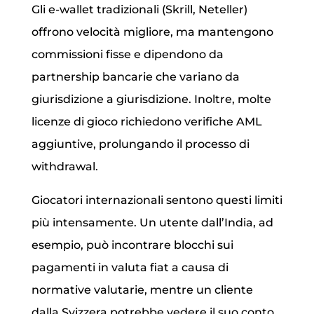
Gli e‑wallet tradizionali (Skrill, Neteller)
offrono velocità migliore, ma mantengono
commissioni fisse e dipendono da
partnership bancarie che variano da
giurisdizione a giurisdizione. Inoltre, molte
licenze di gioco richiedono verifiche AML
aggiuntive, prolungando il processo di
withdrawal.
Giocatori internazionali sentono questi limiti
più intensamente. Un utente dall’India, ad
esempio, può incontrare blocchi sui
pagamenti in valuta fiat a causa di
normative valutarie, mentre un cliente
dalla Svizzera potrebbe vedere il suo conto