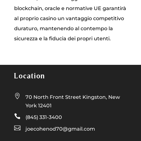
blockchain, oracle e normative UE garantirà
al proprio casino un vantaggio competitivo
duraturo, mantenendo al contempo la
sicurezza e la fiducia dei propri utenti.
Location

70 North Front Street Kingston, New
York 12401

(845) 331-3400

joecohenod70@gmail.com