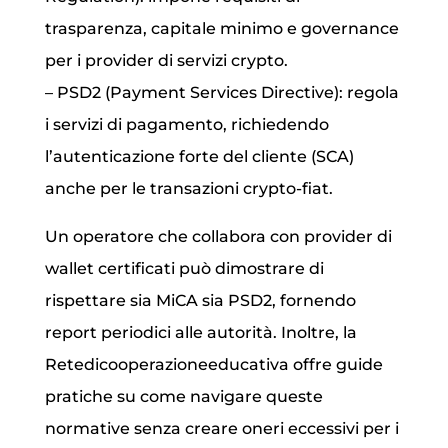
trasparenza, capitale minimo e governance
per i provider di servizi crypto.
– PSD2 (Payment Services Directive): regola
i servizi di pagamento, richiedendo
l’autenticazione forte del cliente (SCA)
anche per le transazioni crypto‑fiat.
Un operatore che collabora con provider di
wallet certificati può dimostrare di
rispettare sia MiCA sia PSD2, fornendo
report periodici alle autorità. Inoltre, la
Retedicooperazioneeducativa offre guide
pratiche su come navigare queste
normative senza creare oneri eccessivi per i