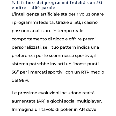
5. Il futuro dei programmi fedeltà con 5G
e oltre – 400 parole
L’intelligenza artificiale sta per rivoluzionare
i programmi fedeltà. Grazie al 5G, i casinò
possono analizzare in tempo reale il
comportamento di gioco e offrire premi
personalizzati: se il tuo pattern indica una
preferenza per le scommesse sportive, il
sistema potrebbe inviarti un “boost punti
5G” per i mercati sportivi, con un RTP medio
del 96 %.
Le prossime evoluzioni includono realtà
aumentata (AR) e giochi social multiplayer.
Immagina un tavolo di poker in AR dove