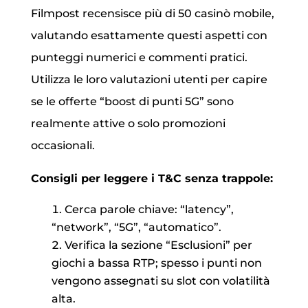
Filmpost recensisce più di 50 casinò mobile,
valutando esattamente questi aspetti con
punteggi numerici e commenti pratici.
Utilizza le loro valutazioni utenti per capire
se le offerte “boost di punti 5G” sono
realmente attive o solo promozioni
occasionali.
Consigli per leggere i T&C senza trappole:
Cerca parole chiave: “latency”,
“network”, “5G”, “automatico”.
Verifica la sezione “Esclusioni” per
giochi a bassa RTP; spesso i punti non
vengono assegnati su slot con volatilità
alta.