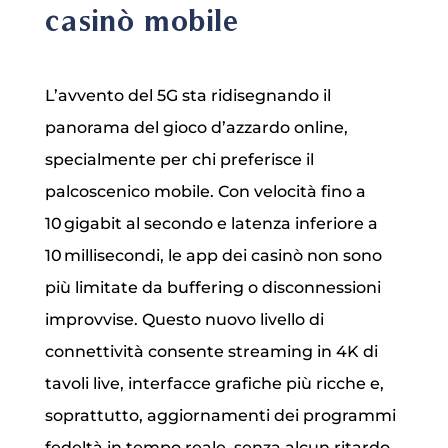
casinò mobile
L’avvento del 5G sta ridisegnando il
panorama del gioco d’azzardo online,
specialmente per chi preferisce il
palcoscenico mobile. Con velocità fino a
10 gigabit al secondo e latenza inferiore a
10 millisecondi, le app dei casinò non sono
più limitate da buffering o disconnessioni
improvvise. Questo nuovo livello di
connettività consente streaming in 4K di
tavoli live, interfacce grafiche più ricche e,
soprattutto, aggiornamenti dei programmi
fedeltà in tempo reale, senza alcun ritardo.