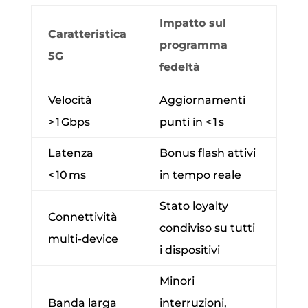
Impatto sul
Caratteristica
programma
5G
fedeltà
Velocità
Aggiornamenti
> 1 Gbps
punti in < 1 s
Latenza
Bonus flash attivi
< 10 ms
in tempo reale
Stato loyalty
Connettività
condiviso su tutti
multi‑device
i dispositivi
Minori
Banda larga
interruzioni,