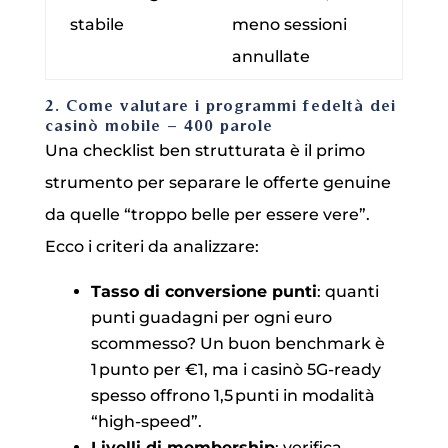
stabile
meno sessioni
annullate
2. Come valutare i programmi fedeltà dei
casinò mobile – 400 parole
Una checklist ben strutturata è il primo
strumento per separare le offerte genuine
da quelle “troppo belle per essere vere”.
Ecco i criteri da analizzare:
Tasso di conversione punti
: quanti
punti guadagni per ogni euro
scommesso? Un buon benchmark è
1 punto per €1, ma i casinò 5G‑ready
spesso offrono 1,5 punti in modalità
“high‑speed”.
Livelli di membership
: verifica