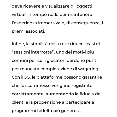
deve ricevere e visualizzare gli oggetti
virtuali in tempo reale per mantenere
l’esperienza immersiva e, di conseguenza, i
premi associati.
Infine, la stabilità della rete riduce i casi di
“sessioni interrotte”, uno dei motivi più
comuni per cui i giocatori perdono punti
per mancata completazione di wagering.
Con il 5G, le piattaforme possono garantire
che le scommesse vengano registrate
correttamente, aumentando la fiducia dei
clienti e la propensione a partecipare a
programmi fedeltà più generosi.