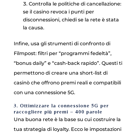
Controlla le politiche di cancellazione:
se il casino revoca i punti per
disconnessioni, chiedi se la rete è stata
la causa.
Infine, usa gli strumenti di confronto di
Filmpost: filtri per “programmi fedeltà”,
“bonus daily” e “cash‑back rapido”. Questi ti
permettono di creare una short‑list di
casinò che offrono premi reali e compatibili
con una connessione 5G.
3. Ottimizzare la connessione 5G per
raccogliere più premi – 400 parole
Una buona rete è la base su cui costruire la
tua strategia di loyalty. Ecco le impostazioni