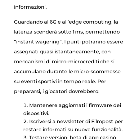
informazioni.
Guardando al 6G e all’edge computing, la
latenza scenderà sotto 1 ms, permettendo
“instant wagering”. I punti potranno essere
assegnati quasi istantaneamente, con
meccanismi di micro‑microcrediti che si
accumulano durante le micro‑scommesse
su eventi sportivi in tempo reale. Per
prepararsi, i giocatori dovrebbero:
Mantenere aggiornati i firmware dei
dispositivi.
Iscriversi a newsletter di Filmpost per
restare informati su nuove funzionalità.
Testare versioni beta di app casinò