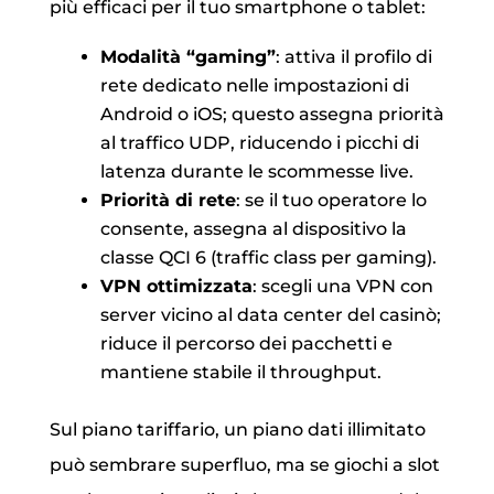
più efficaci per il tuo smartphone o tablet:
Modalità “gaming”
: attiva il profilo di
rete dedicato nelle impostazioni di
Android o iOS; questo assegna priorità
al traffico UDP, riducendo i picchi di
latenza durante le scommesse live.
Priorità di rete
: se il tuo operatore lo
consente, assegna al dispositivo la
classe QCI 6 (traffic class per gaming).
VPN ottimizzata
: scegli una VPN con
server vicino al data center del casinò;
riduce il percorso dei pacchetti e
mantiene stabile il throughput.
Sul piano tariffario, un piano dati illimitato
può sembrare superfluo, ma se giochi a slot