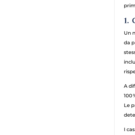
prim
1.
Un n
da p
stes
incl
risp
A di
100 
Le p
dete
I ca