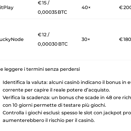
€ 15 /
itPlay
40×
€ 20
0,00035 BTC
€ 12 /
uckyNode
30×
€ 18
0,00030 BTC
 leggere i termini senza perdersi
Identifica la valuta: alcuni casinò indicano il bonus in eu
corrente per capire il reale potere d’acquisto.
Verifica la scadenza: un bonus che scade in 48 ore ri
con 10 giorni permette di testare più giochi.
Controlla i giochi esclusi: spesso le slot con jackpot 
aumenterebbero il rischio per il casinò.