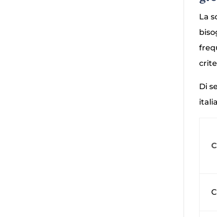
La s
biso
freq
crit
Di s
ital
C
C