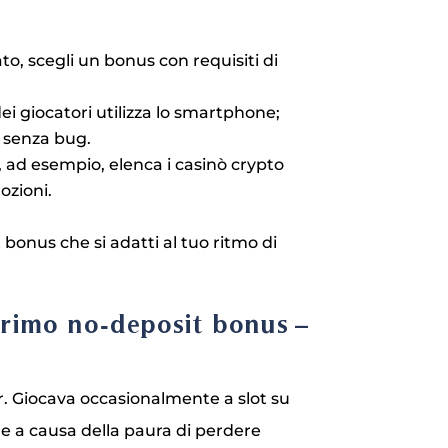
tato, scegli un bonus con requisiti di
ei giocatori utilizza lo smartphone;
e senza bug.
, ad esempio, elenca i casinò crypto
ozioni.
bonus che si adatti al tuo ritmo di
 primo no‑deposit bonus –
r. Giocava occasionalmente a slot su
ne a causa della paura di perdere