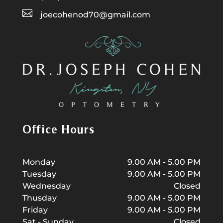

joecohenod70@gmail.com
Office Hours
Monday
9.00 AM - 5.00 PM
Tuesday
9.00 AM - 5.00 PM
Wednesday
Closed
Thusday
9.00 AM - 5.00 PM
Friday
9.00 AM - 5.00 PM
Sat - Sunday
Closed