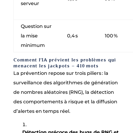
serveur
Question sur
la mise
0,4 s
100 %
minimum
Comment l’IA prévient les problèmes qui
menacent les jackpots – 410 mots
La prévention repose sur trois piliers : la
surveillance des algorithmes de génération
de nombres aléatoires (RNG), la détection
des comportements à risque et la diffusion
d’alertes en temps réel.
Détection précoce des bugs de RNG et