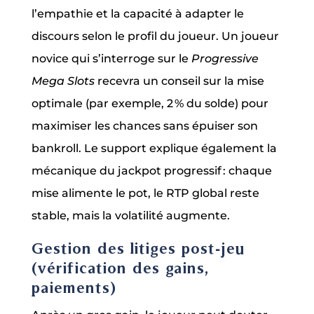
l’empathie et la capacité à adapter le
discours selon le profil du joueur. Un joueur
novice qui s’interroge sur le
Progressive
Mega Slots
recevra un conseil sur la mise
optimale (par exemple, 2 % du solde) pour
maximiser les chances sans épuiser son
bankroll. Le support explique également la
mécanique du jackpot progressif : chaque
mise alimente le pot, le RTP global reste
stable, mais la volatilité augmente.
Gestion des litiges post‑jeu
(vérification des gains,
paiements)