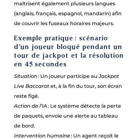
maîtrisent également plusieurs langues
(anglais, français, espagnol, mandarin) afin
de couvrir les fuseaux horaires majeurs.
Exemple pratique : scénario
d’un joueur bloqué pendant un
tour de jackpot et la résolution
en 45 secondes
Situation
: Un joueur participe au
Jackpot
Live Baccarat
et, à la fin du tour, son écran
reste figé.
Action de l’IA
: Le système détecte la perte
de paquets, envoie une alerte au tableau
de bord.
Intervention humaine
: Un agent reçoit le