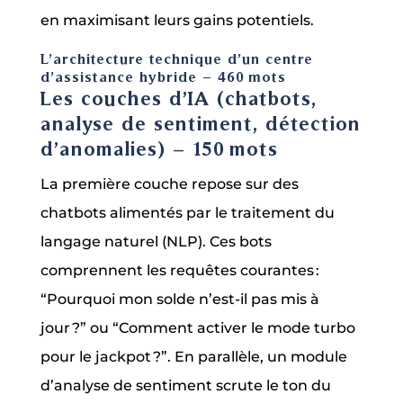
en maximisant leurs gains potentiels.
L’architecture technique d’un centre
d’assistance hybride – 460 mots
Les couches d’IA (chatbots,
analyse de sentiment, détection
d’anomalies) – 150 mots
La première couche repose sur des
chatbots alimentés par le traitement du
langage naturel (NLP). Ces bots
comprennent les requêtes courantes :
“Pourquoi mon solde n’est‑il pas mis à
jour ?” ou “Comment activer le mode turbo
pour le jackpot ?”. En parallèle, un module
d’analyse de sentiment scrute le ton du