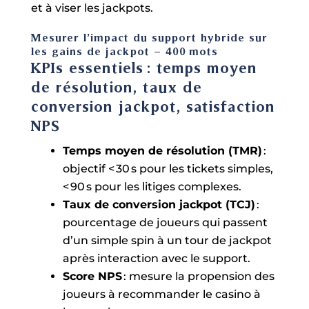
et à viser les jackpots.
Mesurer l’impact du support hybride sur
les gains de jackpot – 400 mots
KPIs essentiels : temps moyen
de résolution, taux de
conversion jackpot, satisfaction
NPS
Temps moyen de résolution (TMR)
:
objectif < 30 s pour les tickets simples,
< 90 s pour les litiges complexes.
Taux de conversion jackpot (TCJ)
:
pourcentage de joueurs qui passent
d’un simple spin à un tour de jackpot
après interaction avec le support.
Score NPS
: mesure la propension des
joueurs à recommander le casino à