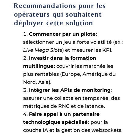
Recommandations pour les
opérateurs qui souhaitent
déployer cette solution
Commencer par un pilote
:
sélectionner un jeu à forte volatilité (ex. :
Live Mega Slots
) et mesurer les KPI.
Investir dans la formation
multilingue
: couvrir les marchés les
plus rentables (Europe, Amérique du
Nord, Asie).
Intégrer les APIs de monitoring
:
assurer une collecte en temps réel des
métriques de RNG et de latence.
Faire appel à un partenaire
technologique spécialisé
: pour la
couche IA et la gestion des websockets.