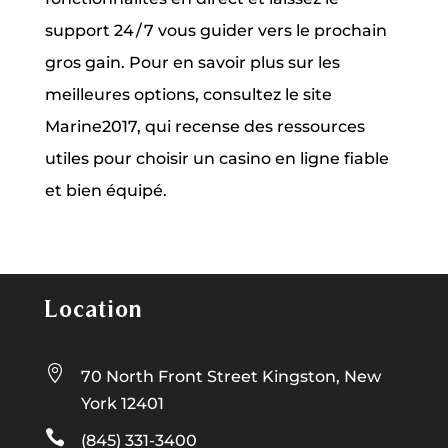
support 24 / 7 vous guider vers le prochain
gros gain. Pour en savoir plus sur les
meilleures options, consultez le site
Marine2017, qui recense des ressources
utiles pour choisir un casino en ligne fiable
et bien équipé.
Location

70 North Front Street Kingston, New
York 12401

(845) 331-3400