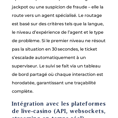
jackpot ou une suspicion de fraude – elle la
route vers un agent spécialisé. Le routage
est basé sur des critères tels que la langue,
le niveau d’expérience de l’agent et le type
de problème. Si le premier niveau ne résout
pas la situation en 30 secondes, le ticket
s’escalade automatiquement à un
superviseur. Le suivi se fait via un tableau
de bord partagé où chaque interaction est
horodatée, garantissant une traçabilité
complète.
Intégration avec les plateformes
de live‑casino (API, websockets,