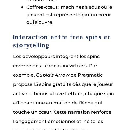
Coffres‑cœur : machines à sous où le
jackpot est représenté par un cœur
qui s’ouvre.
Interaction entre free spins et
storytelling
Les développeurs intègrent les spins
comme des « cadeaux » virtuels. Par
exemple,
Cupid’s Arrow
de Pragmatic
propose 15 spins gratuits dès que le joueur
active le bonus « Love Letter », chaque spin
affichant une animation de flèche qui
touche un cœur. Cette narration renforce
l’engagement émotionnel et incite les