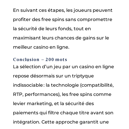
En suivant ces étapes, les joueurs peuvent
profiter des free spins sans compromettre
la sécurité de leurs fonds, tout en
maximisant leurs chances de gains sur le
meilleur casino en ligne.
Conclusion – 200 mots
La sélection d’un jeu par un casino en ligne
repose désormais sur un triptyque
indissociable : la technologie (compatibilité,
RTP, performances), les free spins comme
levier marketing, et la sécurité des
paiements qui filtre chaque titre avant son
intégration. Cette approche garantit une