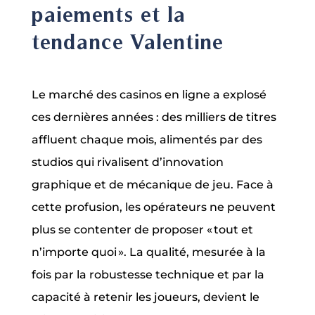
paiements et la
tendance Valentine
Le marché des casinos en ligne a explosé
ces dernières années : des milliers de titres
affluent chaque mois, alimentés par des
studios qui rivalisent d’innovation
graphique et de mécanique de jeu. Face à
cette profusion, les opérateurs ne peuvent
plus se contenter de proposer « tout et
n’importe quoi ». La qualité, mesurée à la
fois par la robustesse technique et par la
capacité à retenir les joueurs, devient le