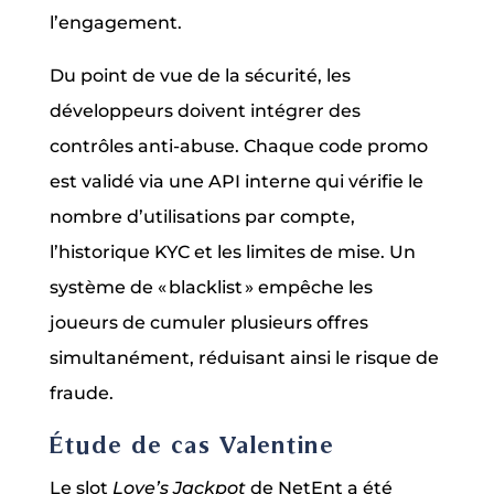
l’engagement.
Du point de vue de la sécurité, les
développeurs doivent intégrer des
contrôles anti‑abuse. Chaque code promo
est validé via une API interne qui vérifie le
nombre d’utilisations par compte,
l’historique KYC et les limites de mise. Un
système de « blacklist » empêche les
joueurs de cumuler plusieurs offres
simultanément, réduisant ainsi le risque de
fraude.
Étude de cas Valentine
Le slot
Love’s Jackpot
de NetEnt a été