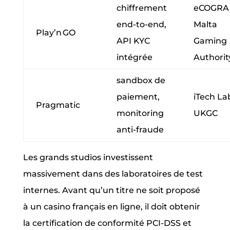
chiffrement
eCOGRA
end‑to‑end,
Malta
Play’n GO
API KYC
Gaming
intégrée
Authorit
sandbox de
paiement,
iTech La
Pragmatic
monitoring
UKGC
anti‑fraude
Les grands studios investissent
massivement dans des laboratoires de test
internes. Avant qu’un titre ne soit proposé
à un casino français en ligne, il doit obtenir
la certification de conformité PCI‑DSS et