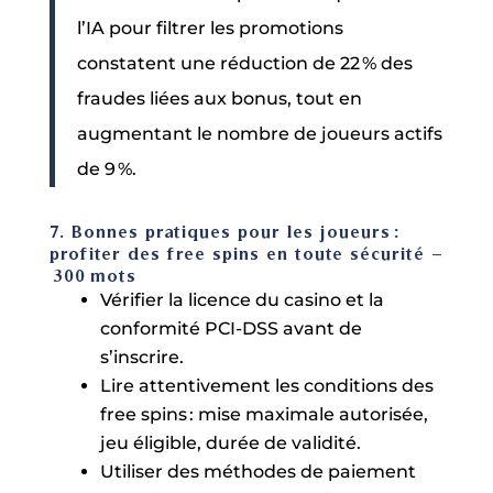
l’IA pour filtrer les promotions
constatent une réduction de 22 % des
fraudes liées aux bonus, tout en
augmentant le nombre de joueurs actifs
de 9 %.
7. Bonnes pratiques pour les joueurs :
profiter des free spins en toute sécurité –
300 mots
Vérifier la licence du casino et la
conformité PCI‑DSS avant de
s’inscrire.
Lire attentivement les conditions des
free spins : mise maximale autorisée,
jeu éligible, durée de validité.
Utiliser des méthodes de paiement