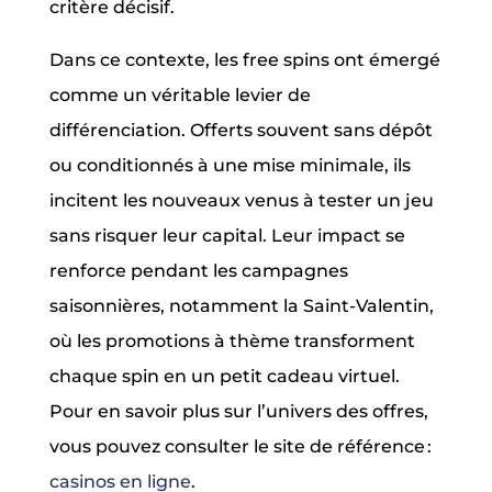
critère décisif.
Dans ce contexte, les free spins ont émergé
comme un véritable levier de
différenciation. Offerts souvent sans dépôt
ou conditionnés à une mise minimale, ils
incitent les nouveaux venus à tester un jeu
sans risquer leur capital. Leur impact se
renforce pendant les campagnes
saisonnières, notamment la Saint‑Valentin,
où les promotions à thème transforment
chaque spin en un petit cadeau virtuel.
Pour en savoir plus sur l’univers des offres,
vous pouvez consulter le site de référence :
casinos en ligne
.