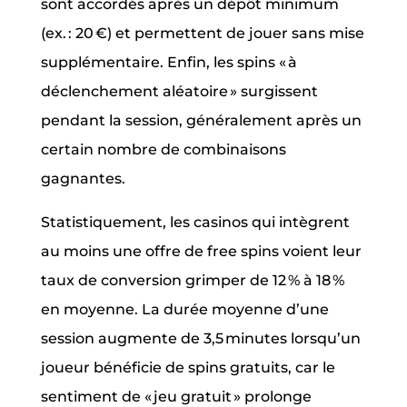
sont accordés après un dépôt minimum
(ex. : 20 €) et permettent de jouer sans mise
supplémentaire. Enfin, les spins « à
déclenchement aléatoire » surgissent
pendant la session, généralement après un
certain nombre de combinaisons
gagnantes.
Statistiquement, les casinos qui intègrent
au moins une offre de free spins voient leur
taux de conversion grimper de 12 % à 18 %
en moyenne. La durée moyenne d’une
session augmente de 3,5 minutes lorsqu’un
joueur bénéficie de spins gratuits, car le
sentiment de « jeu gratuit » prolonge