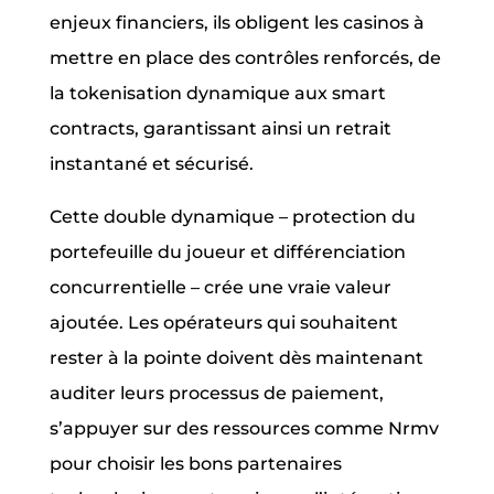
enjeux financiers, ils obligent les casinos à
mettre en place des contrôles renforcés, de
la tokenisation dynamique aux smart
contracts, garantissant ainsi un retrait
instantané et sécurisé.
Cette double dynamique – protection du
portefeuille du joueur et différenciation
concurrentielle – crée une vraie valeur
ajoutée. Les opérateurs qui souhaitent
rester à la pointe doivent dès maintenant
auditer leurs processus de paiement,
s’appuyer sur des ressources comme Nrmv
pour choisir les bons partenaires