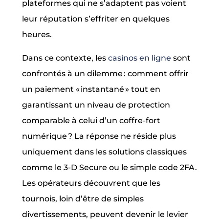
plateformes qui ne s’adaptent pas voient
leur réputation s’effriter en quelques
heures.
Dans ce contexte, les
casinos en ligne
sont
confrontés à un dilemme : comment offrir
un paiement « instantané » tout en
garantissant un niveau de protection
comparable à celui d’un coffre‑fort
numérique ? La réponse ne réside plus
uniquement dans les solutions classiques
comme le 3‑D Secure ou le simple code 2FA.
Les opérateurs découvrent que les
tournois, loin d’être de simples
divertissements, peuvent devenir le levier