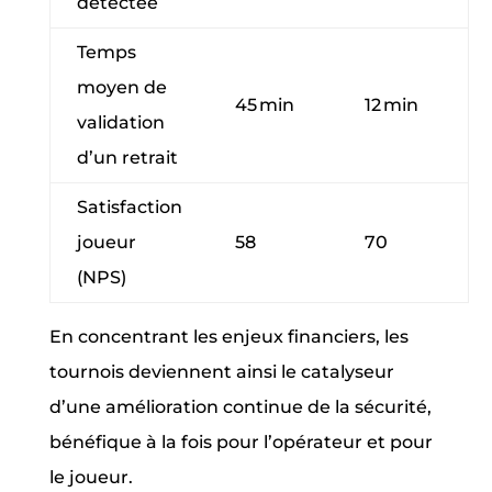
détectée
Temps
moyen de
45 min
12 min
validation
d’un retrait
Satisfaction
joueur
58
70
(NPS)
En concentrant les enjeux financiers, les
tournois deviennent ainsi le catalyseur
d’une amélioration continue de la sécurité,
bénéfique à la fois pour l’opérateur et pour
le joueur.