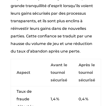
grande tranquillité d’esprit lorsqu’ils voient
leurs gains sécurisés par des processus
transparents, et ils sont plus enclins à
réinvestir leurs gains dans de nouvelles
parties. Cette confiance se traduit par une
hausse du volume de jeu et une réduction
du taux d’abandon après une perte.
Avant le
Après le
Aspect
tournoi
tournoi
sécurisé
sécurisé
Taux de
fraude
1,4 %
0,4 %