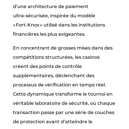
d’une architecture de paiement
ultra‑sécurisée, inspirée du modèle
« Fort‑Knox » utilisé dans les institutions
financières les plus exigeantes.
En concentrant de grosses mises dans des
compétitions structurées, les casinos
créent des points de contrôle
supplémentaires, déclenchant des
processus de vérification en temps réel.
Cette dynamique transforme le tournoi en
véritable laboratoire de sécurité, où chaque
transaction passe par une série de couches
de protection avant d’atteindre le