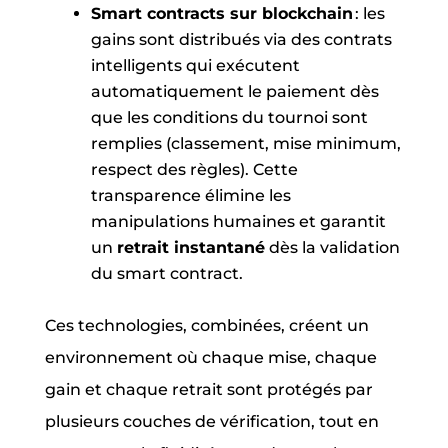
Smart contracts sur blockchain
: les
gains sont distribués via des contrats
intelligents qui exécutent
automatiquement le paiement dès
que les conditions du tournoi sont
remplies (classement, mise minimum,
respect des règles). Cette
transparence élimine les
manipulations humaines et garantit
un
retrait instantané
dès la validation
du smart contract.
Ces technologies, combinées, créent un
environnement où chaque mise, chaque
gain et chaque retrait sont protégés par
plusieurs couches de vérification, tout en