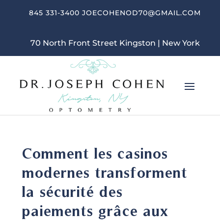
845 331-3400
JOECOHENOD70@GMAIL.COM
70 North Front Street Kingston | New York
Comment les casinos
modernes transforment
la sécurité des
paiements grâce aux