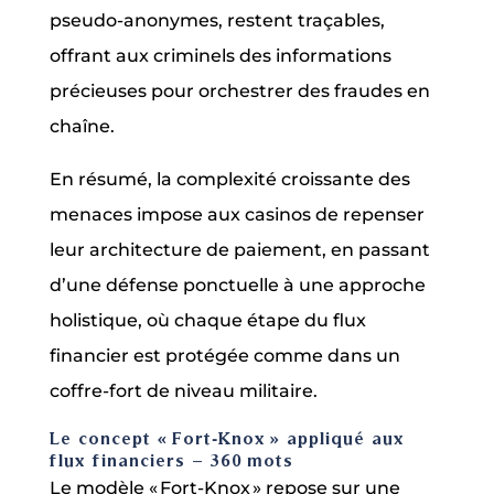
pseudo‑anonymes, restent traçables,
offrant aux criminels des informations
précieuses pour orchestrer des fraudes en
chaîne.
En résumé, la complexité croissante des
menaces impose aux casinos de repenser
leur architecture de paiement, en passant
d’une défense ponctuelle à une approche
holistique, où chaque étape du flux
financier est protégée comme dans un
coffre‑fort de niveau militaire.
Le concept « Fort‑Knox » appliqué aux
flux financiers – 360 mots
Le modèle « Fort‑Knox » repose sur une