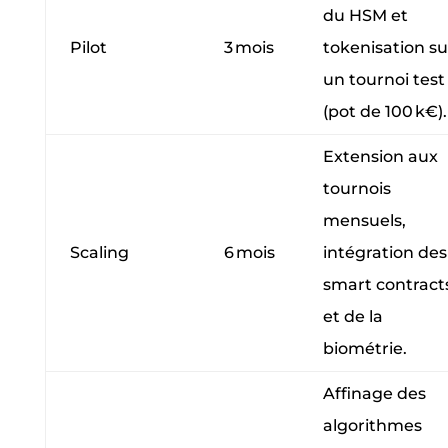
du HSM et
Pilot
3 mois
tokenisation su
un tournoi test
(pot de 100 k€).
Extension aux
tournois
mensuels,
Scaling
6 mois
intégration des
smart contract
et de la
biométrie.
Affinage des
algorithmes