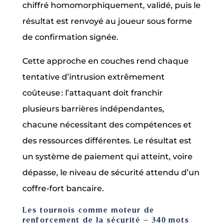
chiffré homomorphiquement, validé, puis le
résultat est renvoyé au joueur sous forme
de confirmation signée.
Cette approche en couches rend chaque
tentative d’intrusion extrêmement
coûteuse : l’attaquant doit franchir
plusieurs barrières indépendantes,
chacune nécessitant des compétences et
des ressources différentes. Le résultat est
un système de paiement qui atteint, voire
dépasse, le niveau de sécurité attendu d’un
coffre‑fort bancaire.
Les tournois comme moteur de
renforcement de la sécurité – 340 mots