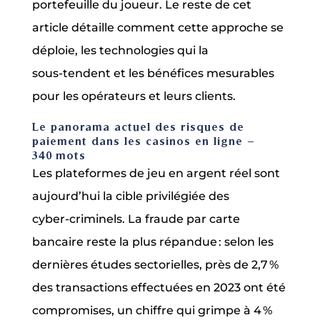
portefeuille du joueur. Le reste de cet
article détaille comment cette approche se
déploie, les technologies qui la
sous‑tendent et les bénéfices mesurables
pour les opérateurs et leurs clients.
Le panorama actuel des risques de
paiement dans les casinos en ligne –
340 mots
Les plateformes de jeu en argent réel sont
aujourd’hui la cible privilégiée des
cyber‑criminels. La fraude par carte
bancaire reste la plus répandue : selon les
dernières études sectorielles, près de 2,7 %
des transactions effectuées en 2023 ont été
compromises, un chiffre qui grimpe à 4 %