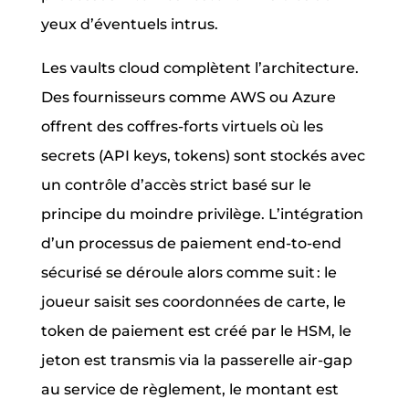
yeux d’éventuels intrus.
Les vaults cloud complètent l’architecture.
Des fournisseurs comme AWS ou Azure
offrent des coffres‑forts virtuels où les
secrets (API keys, tokens) sont stockés avec
un contrôle d’accès strict basé sur le
principe du moindre privilège. L’intégration
d’un processus de paiement end‑to‑end
sécurisé se déroule alors comme suit : le
joueur saisit ses coordonnées de carte, le
token de paiement est créé par le HSM, le
jeton est transmis via la passerelle air‑gap
au service de règlement, le montant est