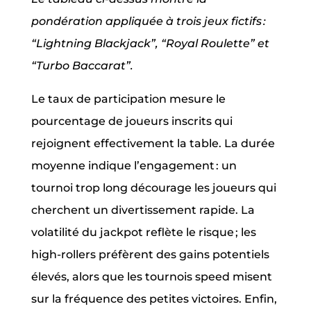
pondération appliquée à trois jeux fictifs :
“Lightning Blackjack”, “Royal Roulette” et
“Turbo Baccarat”.
Le taux de participation mesure le
pourcentage de joueurs inscrits qui
rejoignent effectivement la table. La durée
moyenne indique l’engagement : un
tournoi trop long décourage les joueurs qui
cherchent un divertissement rapide. La
volatilité du jackpot reflète le risque ; les
high‑rollers préfèrent des gains potentiels
élevés, alors que les tournois speed misent
sur la fréquence des petites victoires. Enfin,