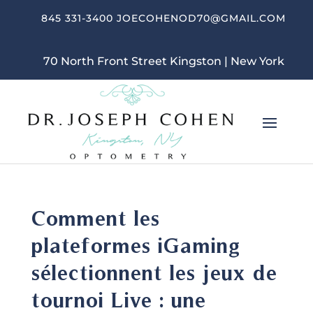
845 331-3400
JOECOHENOD70@GMAIL.COM
70 North Front Street Kingston | New York
Comment les
plateformes iGaming
sélectionnent les jeux de
tournoi Live : une