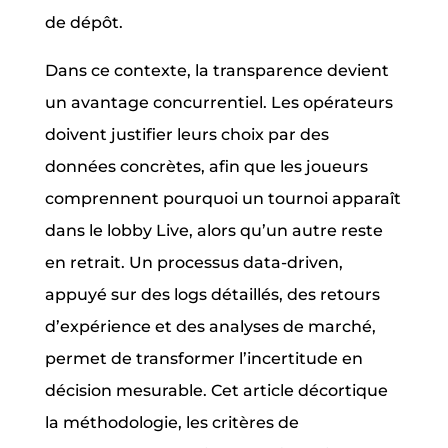
de dépôt.
Dans ce contexte, la transparence devient
un avantage concurrentiel. Les opérateurs
doivent justifier leurs choix par des
données concrètes, afin que les joueurs
comprennent pourquoi un tournoi apparaît
dans le lobby Live, alors qu’un autre reste
en retrait. Un processus data‑driven,
appuyé sur des logs détaillés, des retours
d’expérience et des analyses de marché,
permet de transformer l’incertitude en
décision mesurable. Cet article décortique
la méthodologie, les critères de