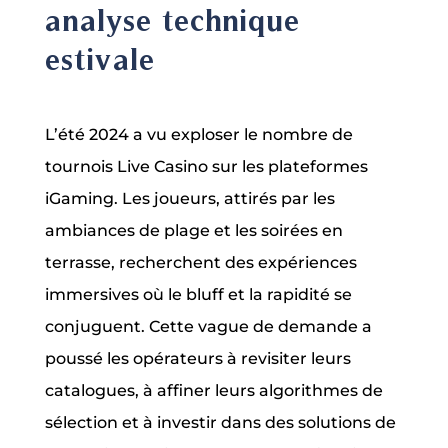
analyse technique
estivale
L’été 2024 a vu exploser le nombre de
tournois Live Casino sur les plateformes
iGaming. Les joueurs, attirés par les
ambiances de plage et les soirées en
terrasse, recherchent des expériences
immersives où le bluff et la rapidité se
conjuguent. Cette vague de demande a
poussé les opérateurs à revisiter leurs
catalogues, à affiner leurs algorithmes de
sélection et à investir dans des solutions de