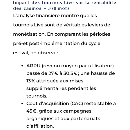
Impact des tournois Live sur la rentabilité
des casinos – 370 mots
L’analyse financière montre que les
tournois Live sont de véritables leviers de
monétisation. En comparant les périodes
pré‑et post‑implémentation du cycle
estival, on observe :
ARPU (revenu moyen par utilisateur)
passe de 27 € à 30,5 € ; une hausse de
13 % attribuée aux mises
supplémentaires pendant les
tournois.
Coût d’acquisition (CAC) reste stable à
45 €, grâce aux campagnes
organiques et aux partenariats
d’affiliation.