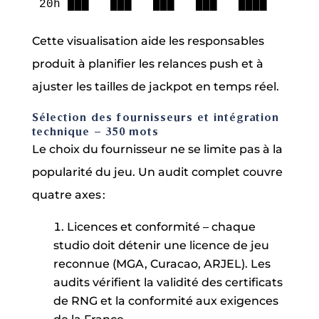
Cette visualisation aide les responsables
produit à planifier les relances push et à
ajuster les tailles de jackpot en temps réel.
Sélection des fournisseurs et intégration
technique – 350 mots
Le choix du fournisseur ne se limite pas à la
popularité du jeu. Un audit complet couvre
quatre axes :
Licences et conformité – chaque
studio doit détenir une licence de jeu
reconnue (MGA, Curacao, ARJEL). Les
audits vérifient la validité des certificats
de RNG et la conformité aux exigences