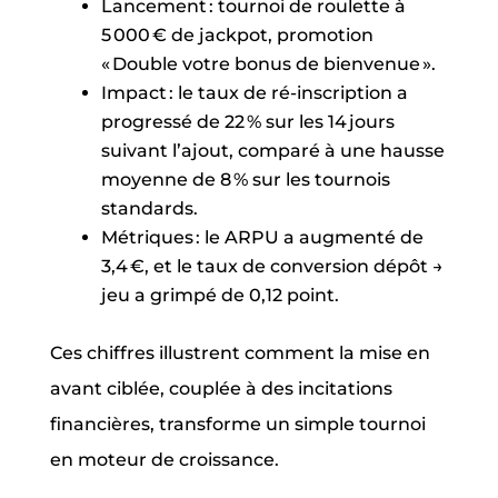
Lancement : tournoi de roulette à
5 000 € de jackpot, promotion
« Double votre bonus de bienvenue ».
Impact : le taux de ré‑inscription a
progressé de 22 % sur les 14 jours
suivant l’ajout, comparé à une hausse
moyenne de 8 % sur les tournois
standards.
Métriques : le ARPU a augmenté de
3,4 €, et le taux de conversion dépôt →
jeu a grimpé de 0,12 point.
Ces chiffres illustrent comment la mise en
avant ciblée, couplée à des incitations
financières, transforme un simple tournoi
en moteur de croissance.