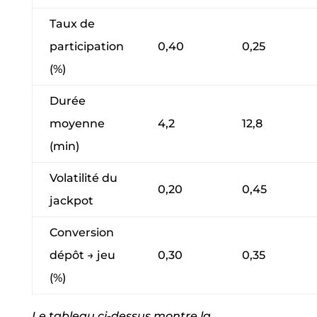
Taux de
participation
0,40
0,25
(%)
Durée
moyenne
4,2
12,8
(min)
Volatilité du
0,20
0,45
jackpot
Conversion
dépôt → jeu
0,30
0,35
(%)
Le tableau ci‑dessus montre la