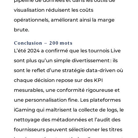
pipeline de données et dans les outils de
visualisation réduisent les coûts
opérationnels, améliorant ainsi la marge
brute.
Conclusion – 200 mots
L’été 2024 a confirmé que les tournois Live
sont plus qu’un simple divertissement : ils
sont le reflet d’une stratégie data‑driven où
chaque décision repose sur des KPI
mesurables, une conformité rigoureuse et
une personnalisation fine. Les plateformes
iGaming qui maîtrisent la collecte de logs, le
nettoyage des métadonnées et l’audit des
fournisseurs peuvent sélectionner les titres