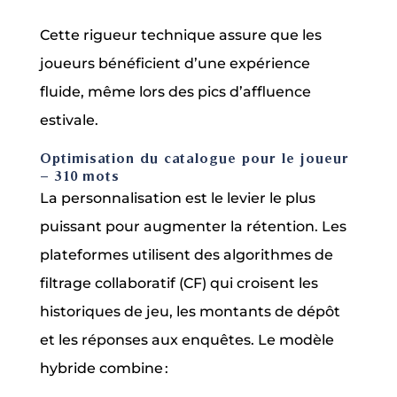
Cette rigueur technique assure que les
joueurs bénéficient d’une expérience
fluide, même lors des pics d’affluence
estivale.
Optimisation du catalogue pour le joueur
– 310 mots
La personnalisation est le levier le plus
puissant pour augmenter la rétention. Les
plateformes utilisent des algorithmes de
filtrage collaboratif (CF) qui croisent les
historiques de jeu, les montants de dépôt
et les réponses aux enquêtes. Le modèle
hybride combine :