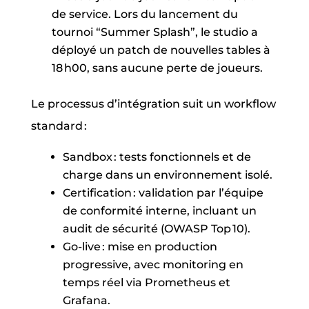
de service. Lors du lancement du
tournoi “Summer Splash”, le studio a
déployé un patch de nouvelles tables à
18 h00, sans aucune perte de joueurs.
Le processus d’intégration suit un workflow
standard :
Sandbox : tests fonctionnels et de
charge dans un environnement isolé.
Certification : validation par l’équipe
de conformité interne, incluant un
audit de sécurité (OWASP Top 10).
Go‑live : mise en production
progressive, avec monitoring en
temps réel via Prometheus et
Grafana.