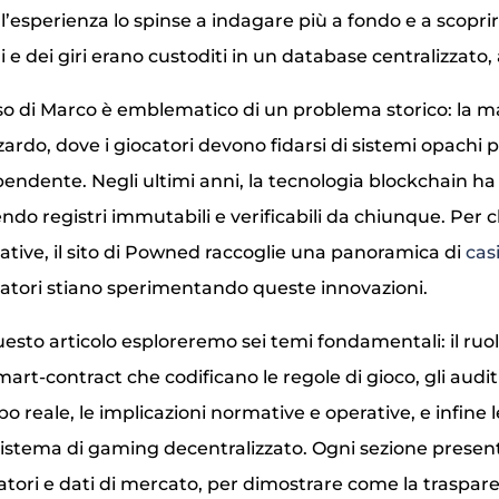
l’esperienza lo spinse a indagare più a fondo e a scoprire 
 e dei giri erano custoditi in un database centralizzato, 
aso di Marco è emblematico di un problema storico: la m
zardo, dove i giocatori devono fidarsi di sistemi opachi p
pendente. Negli ultimi anni, la tecnologia blockchain ha 
endo registri immutabili e verificabili da chiunque. Per c
ative, il sito di Powned raccoglie una panoramica di
cas
atori stiano sperimentando queste innovazioni.
uesto articolo esploreremo sei temi fondamentali: il ruo
smart‑contract che codificano le regole di gioco, gli audi
o reale, le implicazioni normative e operative, e infine 
istema di gaming decentralizzato. Ogni sezione presen
atori e dati di mercato, per dimostrare come la traspar