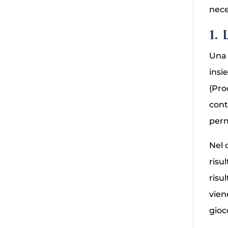
nece
1.
Una 
insi
(Pro
cont
perm
Nel 
risu
risu
vien
gioc