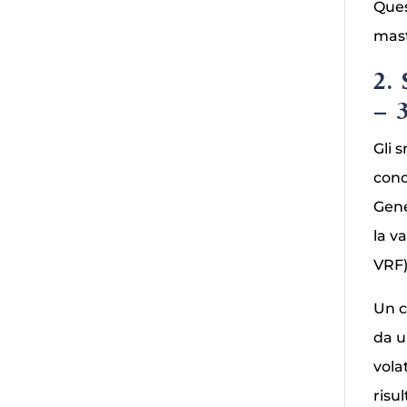
Ques
mast
2.
– 
Gli 
cond
Gene
la v
VRF)
Un c
da u
vola
risu