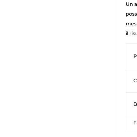
Un a
poss
mesc
il ri
P
C
B
F