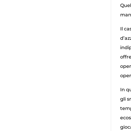
Quel
mani
Il c
d’az
indi
offr
oper
oper
In q
gli 
temp
ecos
gioc