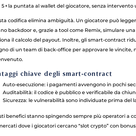
a 5 × la puntata al wallet del giocatore, senza intervent
ta codifica elimina ambiguità. Un giocatore può leggere
iano backdoor e, grazie a tool come Remix, simulare un
iona il calcolo del payout. Inoltre, gli smart‑contract rid
gno di un team di back‑office per approvare le vincite, n
envenuto.
taggi chiave degli smart‑contract
Auto‑esecuzione: i pagamenti avvengono in pochi seco
Auditabilità: il codice è pubblico e verificabile da chiu
Sicurezza: le vulnerabilità sono individuate prima del l
ti benefici stanno spingendo sempre più operatori a co
mercati dove i giocatori cercano “slot crypto” con bonus 