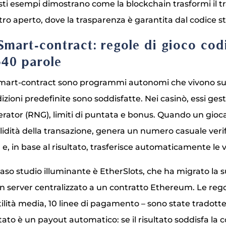
ti esempi dimostrano come la blockchain trasformi il tra
ro aperto, dove la trasparenza è garantita dal codice 
 Smart‑contract: regole di gioco codi
340 parole
smart‑contract sono programmi autonomi che vivono sull
izioni predefinite sono soddisfatte. Nei casinò, essi 
rator (RNG), limiti di puntata e bonus. Quando un gioca
alidità della transazione, genera un numero casuale veri
 e, in base al risultato, trasferisce automaticamente le v
aso studio illuminante è EtherSlots, che ha migrato la 
n server centralizzato a un contratto Ethereum. Le rego
tilità media, 10 linee di pagamento – sono state tradotte 
ltato è un payout automatico: se il risultato soddisfa la 