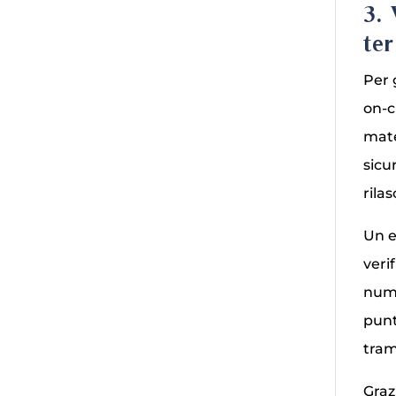
3.
te
Per 
on‑c
mate
sicu
rila
Un e
veri
nume
punt
tram
Graz