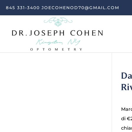
845 331-3400
JOECOHENOD70@GMAIL.COM
Da
Ri
Marc
di €
chia