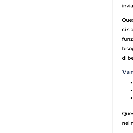
invi
Ques
ci s
funz
biso
di b
Van
Ques
nei 