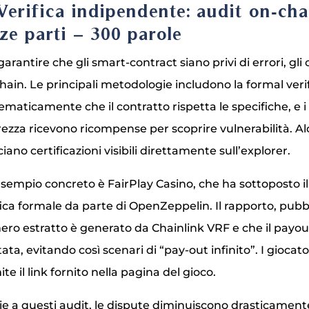
 Verifica indipendente: audit on‑chai
rze parti – 300 parole
garantire che gli smart‑contract siano privi di errori, gli 
hain. Le principali metodologie includono la formal veri
maticamente che il contratto rispetta le specifiche, e i
rezza ricevono ricompense per scoprire vulnerabilità. A
sciano certificazioni visibili direttamente sull’explorer.
sempio concreto è FairPlay Casino, che ha sottoposto il
fica formale da parte di OpenZeppelin. Il rapporto, pubb
ro estratto è generato da Chainlink VRF e che il payout
ata, evitando così scenari di “pay‑out infinito”. I giocato
ite il link fornito nella pagina del gioco.
ie a questi audit, le dispute diminuiscono drasticamente