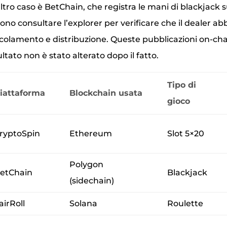
ltro caso è BetChain, che registra le mani di blackjack s
ono consultare l’explorer per verificare che il dealer abb
olamento e distribuzione. Queste pubblicazioni on‑c
sultato non è stato alterato dopo il fatto.
Tipo di
iattaforma
Blockchain usata
gioco
ryptoSpin
Ethereum
Slot 5×20
Polygon
etChain
Blackjack
(sidechain)
airRoll
Solana
Roulette