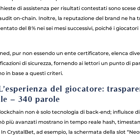
ichieste di assistenza per risultati contestati sono scese 
’audit on‑chain. Inoltre, la reputazione del brand ne ha t
ntato del 8 % nei sei mesi successivi, poiché i giocatori 
ed, pur non essendo un ente certificatore, elenca div
ificazioni di sicurezza, fornendo ai lettori un punto di p
no in base a questi criteri.
 L’esperienza del giocatore: traspare
ale – 340 parole
lockchain non è solo tecnologia di back‑end; influisce di
nò più avanzati mostrano in tempo reale hash, timestamp 
. In CrystalBet, ad esempio, la schermata della slot “Ne