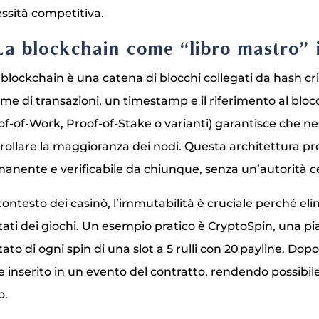
ssità competitiva.
 La blockchain come “libro mastro”
blockchain è una catena di blocchi collegati da hash cri
eme di transazioni, un timestamp e il riferimento al bloc
of‑of‑Work, Proof‑of‑Stake o varianti) garantisce che ne
rollare la maggioranza dei nodi. Questa architettura pr
anente e verificabile da chiunque, senza un’autorità c
contesto dei casinò, l’immutabilità è cruciale perché elim
ltati dei giochi. Un esempio pratico è CryptoSpin, una 
ltato di ogni spin di una slot a 5 rulli con 20 payline. Dopo
e inserito in un evento del contratto, rendendo possibile
o.