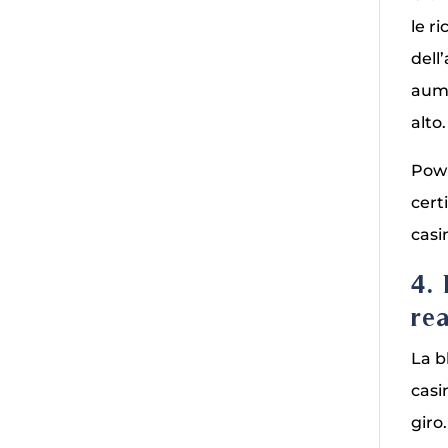
le r
dell
aume
alto.
Pown
cert
casi
4.
re
La b
casi
giro