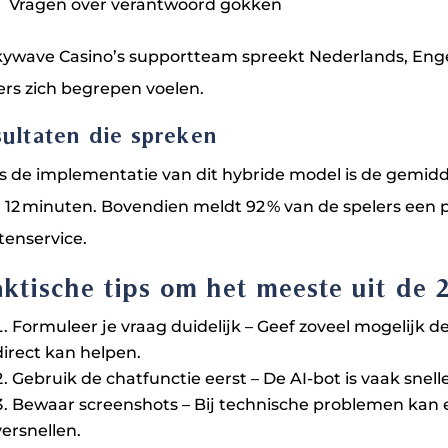
Vragen over verantwoord gokken
ywave Casino’s supportteam spreekt Nederlands, Enge
ers zich begrepen voelen.
ultaten die spreken
s de implementatie van dit hybride model is de gemidd
 12 minuten. Bovendien meldt 92 % van de spelers een 
tenservice.
aktische tips om het meeste uit de 
Formuleer je vraag duidelijk – Geef zoveel mogelijk 
direct kan helpen.
Gebruik de chatfunctie eerst – De AI‑bot is vaak snell
Bewaar screenshots – Bij technische problemen kan 
versnellen.