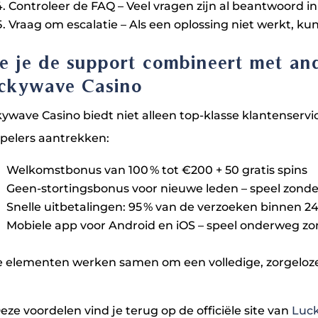
Controleer de FAQ – Veel vragen zijn al beantwoord i
Vraag om escalatie – Als een oplossing niet werkt, ku
e je de support combineert met an
ckywave Casino
ywave Casino biedt niet alleen top‑klasse klantenservi
spelers aantrekken:
Welkomstbonus van 100 % tot €200 + 50 gratis spins
Geen‑stortingsbonus voor nieuwe leden – speel zonder
Snelle uitbetalingen: 95 % van de verzoeken binnen 2
Mobiele app voor Android en iOS – speel onderweg z
 elementen werken samen om een volledige, zorgeloze 
eze voordelen vind je terug op de officiële site van
Luck