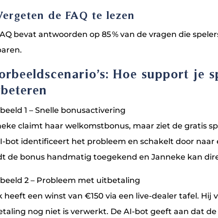
Vergeten de FAQ te lezen
AQ bevat antwoorden op 85 % van de vragen die spelers 
aren.
orbeeldscenario’s: Hoe support je s
rbeteren
beeld 1 – Snelle bonusactivering
eke claimt haar welkomstbonus, maar ziet de gratis spi
I‑bot identificeert het probleem en schakelt door naar
t de bonus handmatig toegekend en Janneke kan dire
beeld 2 – Probleem met uitbetaling
 heeft een winst van €150 via een live‑dealer tafel. Hij
etaling nog niet is verwerkt. De AI‑bot geeft aan dat d