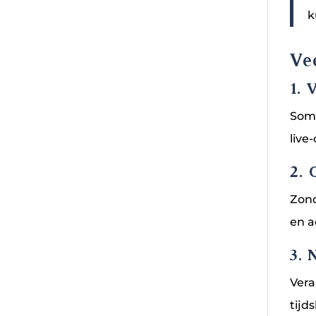
k
Ve
1. 
Somm
live
2. 
Zond
en a
3. 
Vera
tijds