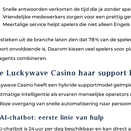
Snelle antwoorden verkorten de tijd die je zonder spel 
Vriendelijke medewerkers zorgen voor een prettig gevo
Meertalige service helpt spelers die niet alleen Engels
istieken uit de branche laten zien dat 78 % van de spel
ort onvoldoende is. Daarom kiezen veel spelers voor pl
‑agents combineren.
e Luckywave Casino haar support 
ywave Casino heeft een hybride supportmodel geïmp
tmatige intelligentie als ervaren menselijke operator
loze overgang van snelle automatisering naar persoonl
AI‑chatbot: eerste linie van hulp
I‑chatbot is 24 uur per dag beschikbaar en kan direc