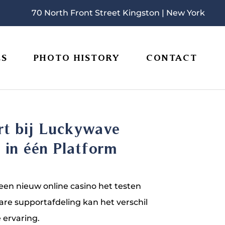
70 North Front Street Kingston | New York
ES
PHOTO HISTORY
CONTACT
rt bij Luckywave
e in één Platform
 een nieuw online casino het testen
are supportafdeling kan het verschil
 ervaring.