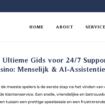
HOME
ABOUT
SERVIC
 Ultieme Gids voor 24/7 Suppo
sino: Menselijk & AI‑Assistenti
 de meeste spelers is de eerste stap na het vinden van
de klantenservice. Een snelle, vriendelijke en betrouwb
n tussen een prettige speelsessie en een frustrerende