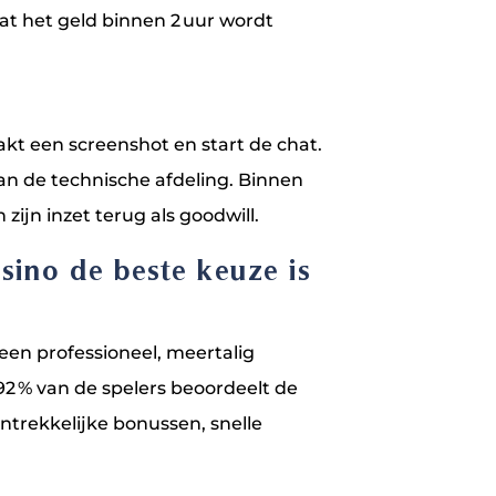
at het geld binnen 2 uur wordt
akt een screenshot en start de chat.
an de technische afdeling. Binnen
zijn inzet terug als goodwill.
ino de beste keuze is
en professioneel, meertalig
92 % van de spelers beoordeelt de
antrekkelijke bonussen, snelle