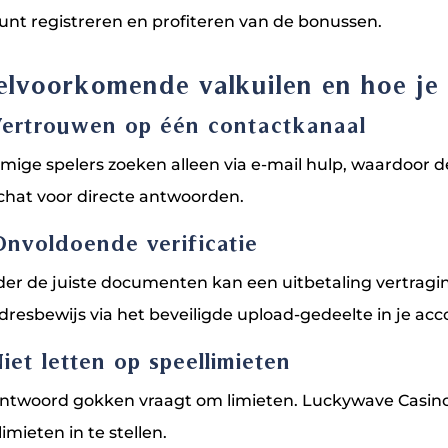
unt registreren en profiteren van de bonussen.
elvoorkomende valkuilen en hoe je
Vertrouwen op één contactkanaal
ige spelers zoeken alleen via e‑mail hulp, waardoor de
‑chat voor directe antwoorden.
Onvoldoende verificatie
er de juiste documenten kan een uitbetaling vertragin
dresbewijs via het beveiligde upload‑gedeelte in je acc
Niet letten op speellimieten
ntwoord gokken vraagt om limieten. Luckywave Casino 
limieten in te stellen.