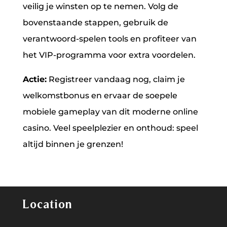
veilig je winsten op te nemen. Volg de
bovenstaande stappen, gebruik de
verantwoord‑spelen tools en profiteer van
het VIP‑programma voor extra voordelen.
Actie:
Registreer vandaag nog, claim je
welkomstbonus en ervaar de soepele
mobiele gameplay van dit moderne online
casino. Veel speelplezier en onthoud: speel
altijd binnen je grenzen!
Location