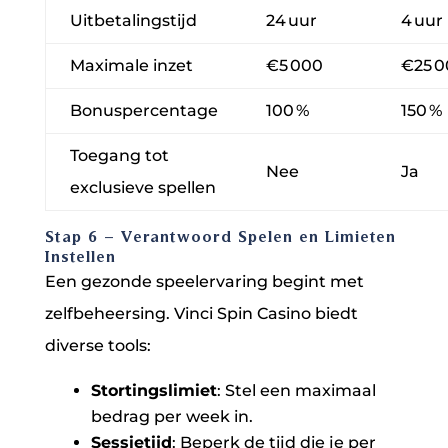
Uitbetalingstijd
24 uur
4 uur
Maximale inzet
€5 000
€25 0
Bonuspercentage
100 %
150 %
Toegang tot
Nee
Ja
exclusieve spellen
Stap 6 – Verantwoord Spelen en Limieten
Instellen
Een gezonde speelervaring begint met
zelfbeheersing. Vinci Spin Casino biedt
diverse tools:
Stortingslimiet
: Stel een maximaal
bedrag per week in.
Sessietijd
: Beperk de tijd die je per