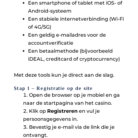
Een smartphone of tablet met iOS‑ of
Android‑systeem
Een stabiele internetverbinding (Wi‑Fi
of 4G/5G)
Een geldig e‑mailadres voor de
accountverificatie
Een betaalmethode (bijvoorbeeld
iDEAL, creditcard of cryptocurrency)
Met deze tools kun je direct aan de slag.
Stap 1 – Registratie op de site
Open de browser op je mobiel en ga
naar de startpagina van het casino.
Klik op
Registreren
en vul je
persoonsgegevens in.
Bevestig je e‑mail via de link die je
ontvangt.