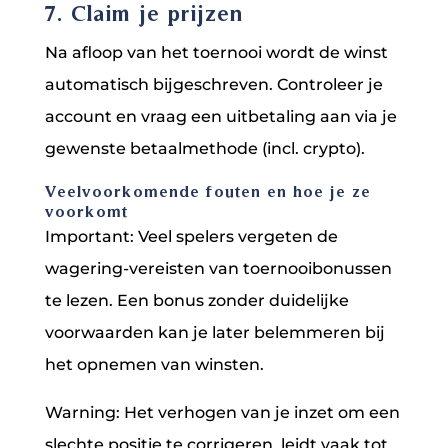
7. Claim je prijzen
Na afloop van het toernooi wordt de winst
automatisch bijgeschreven. Controleer je
account en vraag een uitbetaling aan via je
gewenste betaalmethode (incl. crypto).
Veelvoorkomende fouten en hoe je ze
voorkomt
Important: Veel spelers vergeten de
wagering‑vereisten van toernooibonussen
te lezen. Een bonus zonder duidelijke
voorwaarden kan je later belemmeren bij
het opnemen van winsten.
Warning: Het verhogen van je inzet om een
slechte positie te corrigeren, leidt vaak tot