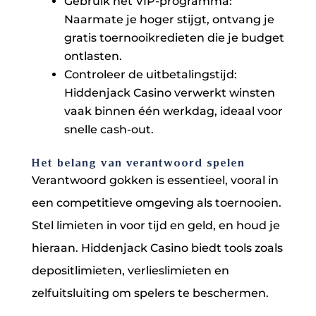
Gebruik het VIP‑programma:
Naarmate je hoger stijgt, ontvang je
gratis toernooikredieten die je budget
ontlasten.
Controleer de uitbetalingstijd:
Hiddenjack Casino verwerkt winsten
vaak binnen één werkdag, ideaal voor
snelle cash‑out.
Het belang van verantwoord spelen
Verantwoord gokken is essentieel, vooral in
een competitieve omgeving als toernooien.
Stel limieten in voor tijd en geld, en houd je
hieraan. Hiddenjack Casino biedt tools zoals
depositlimieten, verlieslimieten en
zelfuitsluiting om spelers te beschermen.