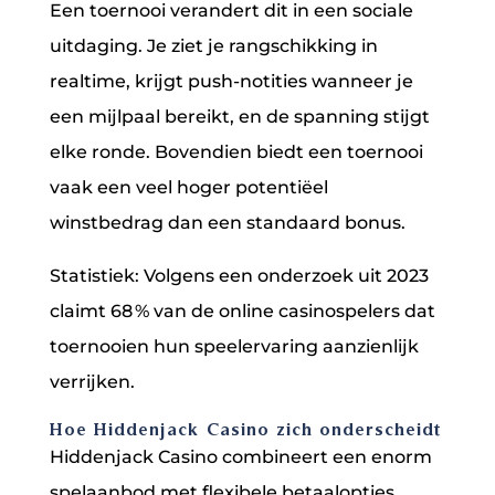
Een toernooi verandert dit in een sociale
uitdaging. Je ziet je rangschikking in
realtime, krijgt push‑notities wanneer je
een mijlpaal bereikt, en de spanning stijgt
elke ronde. Bovendien biedt een toernooi
vaak een veel hoger potentiëel
winstbedrag dan een standaard bonus.
Statistiek: Volgens een onderzoek uit 2023
claimt 68 % van de online casinospelers dat
toernooien hun speelervaring aanzienlijk
verrijken.
Hoe Hiddenjack Casino zich onderscheidt
Hiddenjack Casino combineert een enorm
spelaanbod met flexibele betaalopties,