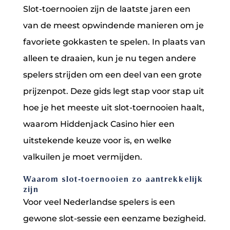
Slot‑toernooien zijn de laatste jaren een
van de meest opwindende manieren om je
favoriete gokkasten te spelen. In plaats van
alleen te draaien, kun je nu tegen andere
spelers strijden om een deel van een grote
prijzenpot. Deze gids legt stap voor stap uit
hoe je het meeste uit slot‑toernooien haalt,
waarom Hiddenjack Casino hier een
uitstekende keuze voor is, en welke
valkuilen je moet vermijden.
Waarom slot‑toernooien zo aantrekkelijk
zijn
Voor veel Nederlandse spelers is een
gewone slot‑sessie een eenzame bezigheid.