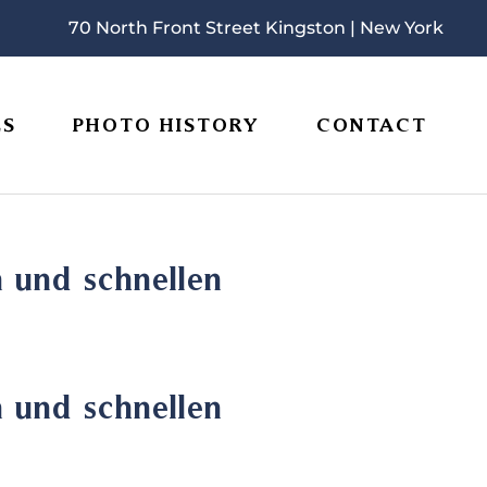
70 North Front Street Kingston | New York
ES
PHOTO HISTORY
CONTACT
 und schnellen
o
 und schnellen
o