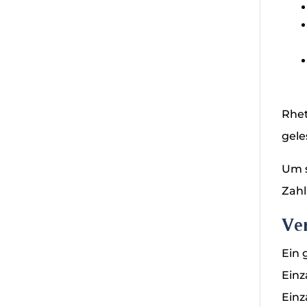
Rhet
gele
Um s
Zahl
Ve
Ein 
Einz
Einz