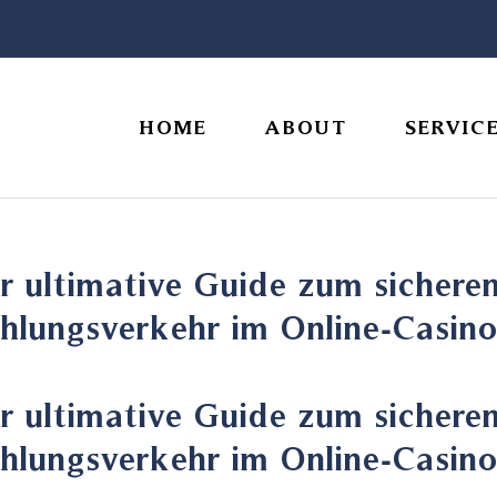
HOME
ABOUT
SERVIC
r ultimative Guide zum sicheren
hlungsverkehr im Online‑Casin
r ultimative Guide zum sicheren
hlungsverkehr im Online‑Casin