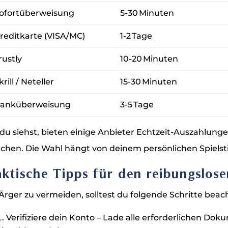
ofortüberweisung
5‑30 Minuten
reditkarte (VISA/MC)
1‑2 Tage
rustly
10‑20 Minuten
krill / Neteller
15‑30 Minuten
anküberweisung
3‑5 Tage
du siehst, bieten einige Anbieter Echtzeit‑Auszahlun
chen. Die Wahl hängt von deinem persönlichen Spielsti
aktische Tipps für den reibungslose
rger zu vermeiden, solltest du folgende Schritte beac
Verifiziere dein Konto – Lade alle erforderlichen Do