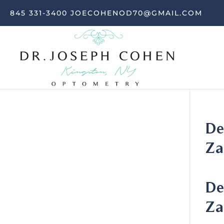
845 331-3400
JOECOHENOD70@GMAIL.COM
De
Za
De
Za