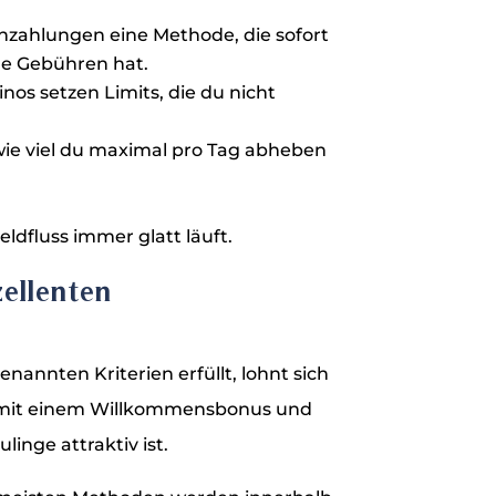
nzahlungen eine Methode, die sofort
ige Gebühren hat.
os setzen Limits, die du nicht
wie viel du maximal pro Tag abheben
eldfluss immer glatt läuft.
zellenten
annten Kriterien erfüllt, lohnt sich
et mit einem Willkommensbonus und
inge attraktiv ist.