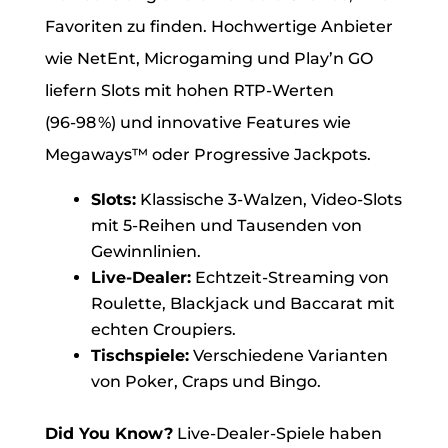
Favoriten zu finden. Hochwertige Anbieter
wie NetEnt, Microgaming und Play’n GO
liefern Slots mit hohen RTP‑Werten
(96‑98 %) und innovative Features wie
Megaways™ oder Progressive Jackpots.
Slots:
Klassische 3‑Walzen, Video‑Slots
mit 5‑Reihen und Tausenden von
Gewinnlinien.
Live‑Dealer:
Echtzeit‑Streaming von
Roulette, Blackjack und Baccarat mit
echten Croupiers.
Tischspiele:
Verschiedene Varianten
von Poker, Craps und Bingo.
Did You Know?
Live‑Dealer‑Spiele haben