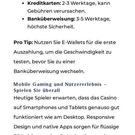
Kreditkarten:
2‑3 Werktage, kann
Gebühren verursachen.
Banküberweisung:
3‑5 Werktage,
höchste Sicherheit.
Pro Tip:
Nutzen Sie E‑Wallets für die erste
Auszahlung, um die Geschwindigkeit zu
testen, bevor Sie zu einer
Banküberweisung wechseln.
Mobile Gaming und Nutzererlebnis –
Spielen Sie überall
Heutige Spieler erwarten, dass das Casino
auf Smartphones und Tablets genauso gut
funktioniert wie am Desktop. Responsive
Design und native Apps sorgen für flüssige