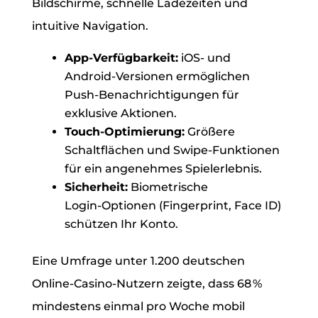
Bildschirme, schnelle Ladezeiten und
intuitive Navigation.
App‑Verfügbarkeit:
iOS‑ und
Android‑Versionen ermöglichen
Push‑Benachrichtigungen für
exklusive Aktionen.
Touch‑Optimierung:
Größere
Schaltflächen und Swipe‑Funktionen
für ein angenehmes Spielerlebnis.
Sicherheit:
Biometrische
Login‑Optionen (Fingerprint, Face ID)
schützen Ihr Konto.
Eine Umfrage unter 1.200 deutschen
Online‑Casino‑Nutzern zeigte, dass 68 %
mindestens einmal pro Woche mobil