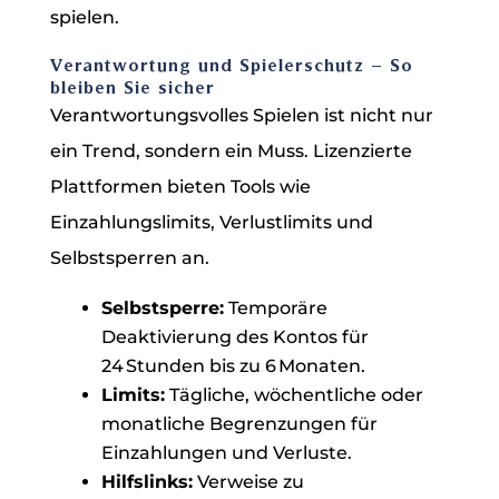
spielen.
Verantwortung und Spielerschutz – So
bleiben Sie sicher
Verantwortungsvolles Spielen ist nicht nur
ein Trend, sondern ein Muss. Lizenzierte
Plattformen bieten Tools wie
Einzahlungslimits, Verlustlimits und
Selbstsperren an.
Selbstsperre:
Temporäre
Deaktivierung des Kontos für
24 Stunden bis zu 6 Monaten.
Limits:
Tägliche, wöchentliche oder
monatliche Begrenzungen für
Einzahlungen und Verluste.
Hilfslinks:
Verweise zu