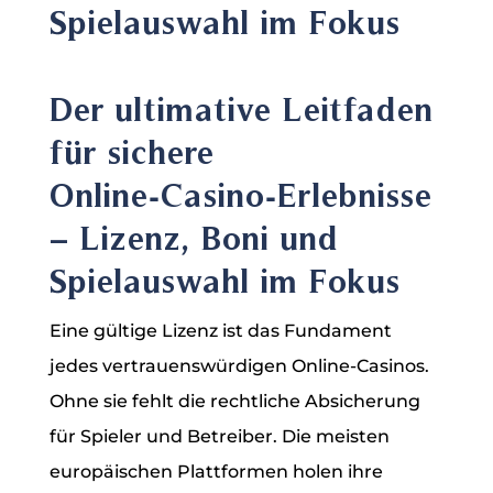
Spielauswahl im Fokus
Der ultimative Leitfaden
für sichere
Online‑Casino‑Erlebnisse
– Lizenz, Boni und
Spielauswahl im Fokus
Eine gültige Lizenz ist das Fundament
jedes vertrauenswürdigen Online‑Casinos.
Ohne sie fehlt die rechtliche Absicherung
für Spieler und Betreiber. Die meisten
europäischen Plattformen holen ihre