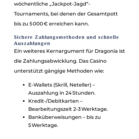
wöchentliche „Jackpot‑Jagd“-
Tournaments, bei denen der Gesamtpott
bis zu 5 000 € erreichen kann.
Sichere Zahlungsmethoden und schnelle
Auszahlungen
Ein weiteres Kernargument für Dragonia ist
die Zahlungsabwicklung. Das Casino
unterstützt gängige Methoden wie:
E‑Wallets (Skrill, Neteller) –
Auszahlung in 24 Stunden.
Kredit‑/Debitkarten –
Bearbeitungszeit 2‑3 Werktage.
Banküberweisungen – bis zu
5 Werktage.