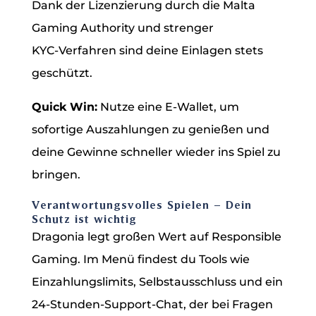
Dank der Lizenzierung durch die Malta
Gaming Authority und strenger
KYC‑Verfahren sind deine Einlagen stets
geschützt.
Quick Win:
Nutze eine E‑Wallet, um
sofortige Auszahlungen zu genießen und
deine Gewinne schneller wieder ins Spiel zu
bringen.
Verantwortungsvolles Spielen – Dein
Schutz ist wichtig
Dragonia legt großen Wert auf Responsible
Gaming. Im Menü findest du Tools wie
Einzahlungslimits, Selbstausschluss und ein
24‑Stunden‑Support‑Chat, der bei Fragen