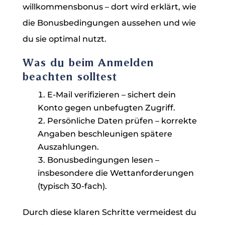
willkommensbonus – dort wird erklärt, wie
die Bonusbedingungen aussehen und wie
du sie optimal nutzt.
Was du beim Anmelden
beachten solltest
E‑Mail verifizieren – sichert dein
Konto gegen unbefugten Zugriff.
Persönliche Daten prüfen – korrekte
Angaben beschleunigen spätere
Auszahlungen.
Bonusbedingungen lesen –
insbesondere die Wettanforderungen
(typisch 30‑fach).
Durch diese klaren Schritte vermeidest du