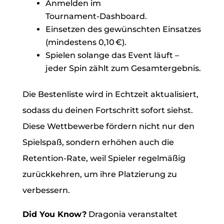
Anmelden im
Tournament‑Dashboard.
Einsetzen des gewünschten Einsatzes
(mindestens 0,10 €).
Spielen solange das Event läuft –
jeder Spin zählt zum Gesamtergebnis.
Die Bestenliste wird in Echtzeit aktualisiert,
sodass du deinen Fortschritt sofort siehst.
Diese Wettbewerbe fördern nicht nur den
Spielspaß, sondern erhöhen auch die
Retention‑Rate, weil Spieler regelmäßig
zurückkehren, um ihre Platzierung zu
verbessern.
Did You Know?
Dragonia veranstaltet