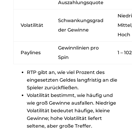
Auszahlungsquote
Niedri
Schwankungsgrad
Volatilität
Mittel
der Gewinne
Hoch
Gewinnlinien pro
Paylines
1 – 10
Spin
RTP gibt an, wie viel Prozent des
eingesetzten Geldes langfristig an die
Spieler zurückfließen.
Volatilität bestimmt, wie häufig und
wie groß Gewinne ausfallen. Niedrige
Volatilität bedeutet häufige, kleine
Gewinne; hohe Volatilität liefert
seltene, aber große Treffer.