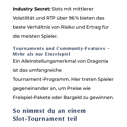
Industry Secret:
Slots mit mittlerer
Volatilität und RTP über 96 % bieten das
beste Verhältnis von Risiko und Ertrag für
die meisten Spieler.
Tournaments und Community‑Features –
Mehr als nur Einzelspiel
Ein Alleinstellungsmerkmal von Dragonia
ist das umfangreiche
Tournament‑Programm. Hier treten Spieler
gegeneinander an, um Preise wie
Freispiel‑Pakete oder Bargeld zu gewinnen.
So nimmst du an einem
Slot‑Tournament teil