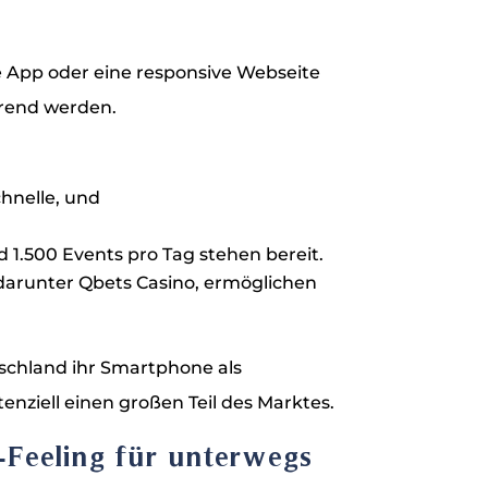
e App oder eine responsive Webseite
ierend werden.
hnelle, und
 1.500 Events pro Tag stehen bereit.
 darunter Qbets Casino, ermöglichen
tschland ihr Smartphone als
tenziell einen großen Teil des Marktes.
‑Feeling für unterwegs