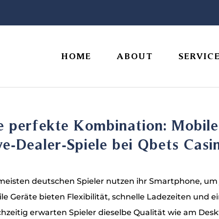
HOME
ABOUT
SERVIC
e perfekte Kombination: Mobil
ve‑Dealer‑Spiele bei Qbets Casi
meisten deutschen Spieler nutzen ihr Smartphone, um j
le Geräte bieten Flexibilität, schnelle Ladezeiten und ei
chzeitig erwarten Spieler dieselbe Qualität wie am Des