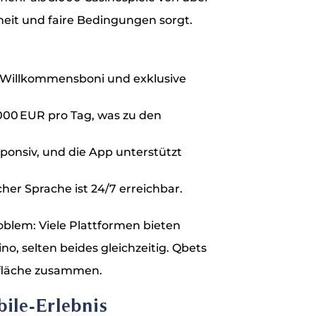
rheit und faire Bedingungen sorgt.
 Willkommensboni und exklusive
 000 EUR pro Tag, was zu den
sponsiv, und die App unterstützt
her Sprache ist 24/7 erreichbar.
oblem: Viele Plattformen bieten
o, selten beides gleichzeitig. Qbets
erfläche zusammen.
ile‑Erlebnis