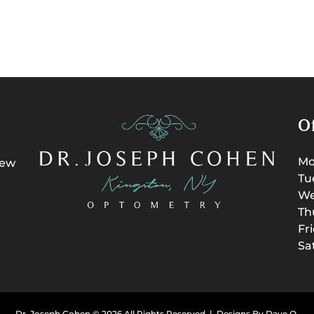
O
Mo
New
Tu
We
Th
Fr
Sa
Dr. Joseph Cohen © 2026 All Rights Reserved. |
Designs By Dave O.