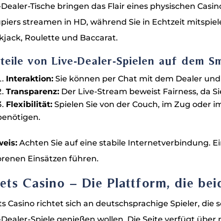
‑Dealer‑Tische bringen das Flair eines physischen Casin
piers streamen in HD, während Sie in Echtzeit mitspiel
kjack, Roulette und Baccarat.
teile von Live‑Dealer‑Spielen auf dem 
Interaktion:
Sie können per Chat mit dem Dealer und
Transparenz:
Der Live‑Stream beweist Fairness, da S
Flexibilität:
Spielen Sie von der Couch, im Zug oder im 
benötigen.
eis:
Achten Sie auf eine stabile Internetverbindung. 
orenen Einsätzen führen.
ets Casino – Die Plattform, die bei
s Casino richtet sich an deutschsprachige Spieler, die
‑Dealer‑Spiele genießen wollen. Die Seite verfügt über