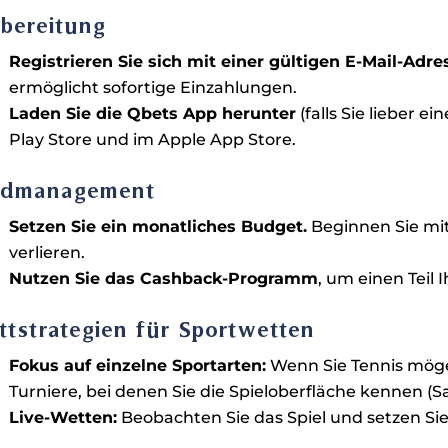
bereitung
Registrieren Sie sich mit einer gültigen E‑Mail‑Adre
ermöglicht sofortige Einzahlungen.
Laden Sie die Qbets App herunter
(falls Sie lieber e
Play Store und im Apple App Store.
ldmanagement
Setzen Sie ein monatliches Budget.
Beginnen Sie mit
verlieren.
Nutzen Sie das Cashback‑Programm
, um einen Teil
tstrategien für Sportwetten
Fokus auf einzelne Sportarten:
Wenn Sie Tennis mögen
Turniere, bei denen Sie die Spieloberfläche kennen (S
Live‑Wetten:
Beobachten Sie das Spiel und setzen 