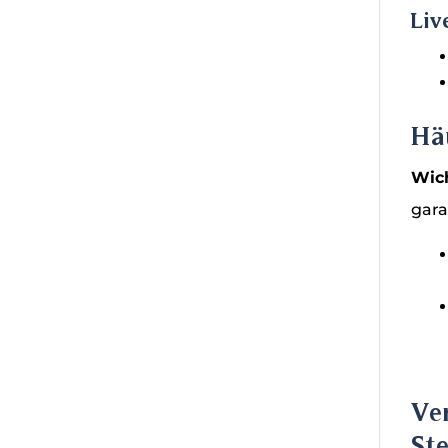
Liv
Hä
Wich
gara
Ve
Ste