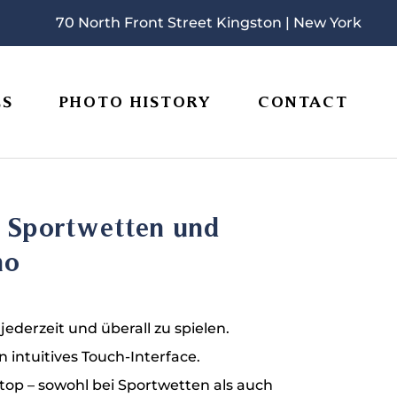
70 North Front Street Kingston | New York
ES
PHOTO HISTORY
CONTACT
e Sportwetten und
no
ederzeit und überall zu spielen.
n intuitives Touch‑Interface.
ktop – sowohl bei Sportwetten als auch