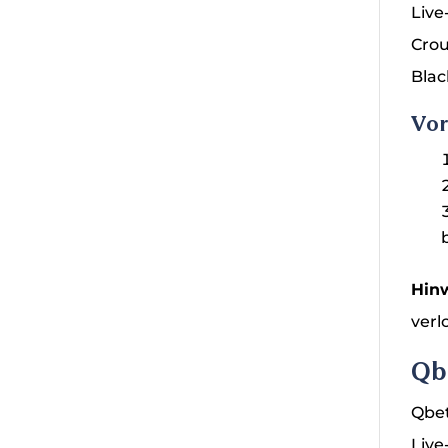
Live
Crou
Blac
Vor
Hinw
verl
Qb
Qbet
Live