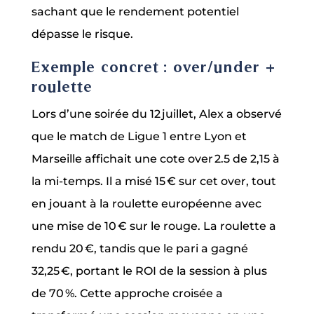
sachant que le rendement potentiel
dépasse le risque.
Exemple concret : over/under +
roulette
Lors d’une soirée du 12 juillet, Alex a observé
que le match de Ligue 1 entre Lyon et
Marseille affichait une cote over 2.5 de 2,15 à
la mi‑temps. Il a misé 15 € sur cet over, tout
en jouant à la roulette européenne avec
une mise de 10 € sur le rouge. La roulette a
rendu 20 €, tandis que le pari a gagné
32,25 €, portant le ROI de la session à plus
de 70 %. Cette approche croisée a