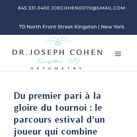
845 331-3400
JOECOHENOD70@GMAIL.COM
70 North Front Street Kingston | New York
Du premier pari à la
gloire du tournoi : le
parcours estival d’un
joueur qui combine