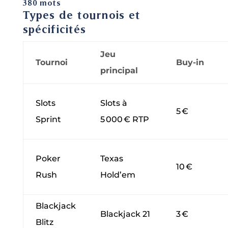
380 mots
Types de tournois et
spécificités
Jeu
Tournoi
Buy‑in
principal
Slots
Slots à
5 €
Sprint
5 000 € RTP
Poker
Texas
10 €
Rush
Hold’em
Blackjack
Blackjack 21
3 €
Blitz