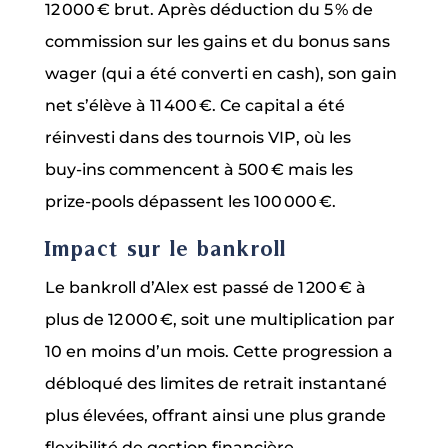
12 000 € brut. Après déduction du 5 % de
commission sur les gains et du bonus sans
wager (qui a été converti en cash), son gain
net s’élève à 11 400 €. Ce capital a été
réinvesti dans des tournois VIP, où les
buy‑ins commencent à 500 € mais les
prize‑pools dépassent les 100 000 €.
Impact sur le bankroll
Le bankroll d’Alex est passé de 1 200 € à
plus de 12 000 €, soit une multiplication par
10 en moins d’un mois. Cette progression a
débloqué des limites de retrait instantané
plus élevées, offrant ainsi une plus grande
flexibilité de gestion financière.