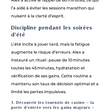
Alex a activé le rappel de 60 minutes, ce qui
l’a aidé à éviter les sessions marathon qui
nuisent à la clarté d’esprit.
Discipline pendant les soirées
d’été
L’été incite à jouer tard, mais la fatigue
augmente le risque d’erreurs. Alex a
instauré un rituel : pause de 10 minutes
toutes les 45 minutes, hydratation et
vérification de ses gains. Cette routine a
maintenu son taux de décision optimal et a
limité les pertes impulsives.
3. Découvrir les tournois de casino – la
porte d’entrée vers les gains majeurs –