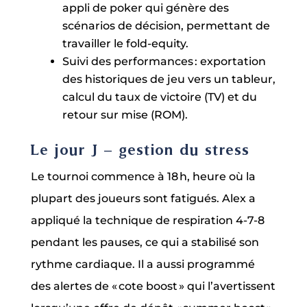
appli de poker qui génère des
scénarios de décision, permettant de
travailler le fold‑equity.
Suivi des performances : exportation
des historiques de jeu vers un tableur,
calcul du taux de victoire (TV) et du
retour sur mise (ROM).
Le jour J – gestion du stress
Le tournoi commence à 18 h, heure où la
plupart des joueurs sont fatigués. Alex a
appliqué la technique de respiration 4‑7‑8
pendant les pauses, ce qui a stabilisé son
rythme cardiaque. Il a aussi programmé
des alertes de « cote boost » qui l’avertissent