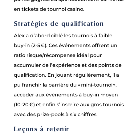
en tickets de tournoi casino.
Stratégies de qualification
Alex a d’abord ciblé les tournois à faible
buy‑in (2‑5 €). Ces événements offrent un
ratio risque/récompense idéal pour
accumuler de l’expérience et des points de
qualification. En jouant régulièrement, il a
pu franchir la barrière du « mini‑tournoi »,
accéder aux événements à buy‑in moyen
(10‑20 €) et enfin s’inscrire aux gros tournois
avec des prize‑pools à six chiffres.
Leçons à retenir