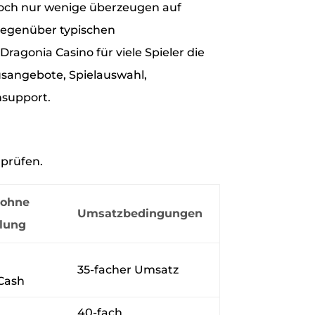
 doch nur wenige überzeugen auf
 gegenüber typischen
agonia Casino für viele Spieler die
nusangebote, Spielauswahl,
nsupport.
 prüfen.
 ohne
Umsatzbedingungen
lung
35‑facher Umsatz
‑Cash
40‑fach