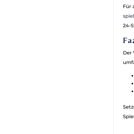
Für 
spie
24‑S
Fa
Der 
umfa
Setz
Spie