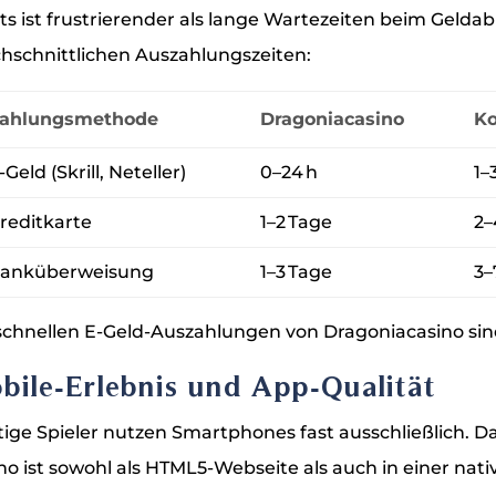
ts ist frustrierender als lange Wartezeiten beim Gelda
hschnittlichen Auszahlungszeiten:
ahlungsmethode
Dragoniacasino
Ko
‑Geld (Skrill, Neteller)
0–24 h
1–
reditkarte
1–2 Tage
2–
anküberweisung
1–3 Tage
3–
schnellen E‑Geld‑Auszahlungen von Dragoniacasino sind 
bile‑Erlebnis und App‑Qualität
ige Spieler nutzen Smartphones fast ausschließlich. 
no ist sowohl als HTML5‑Webseite als auch in einer nat