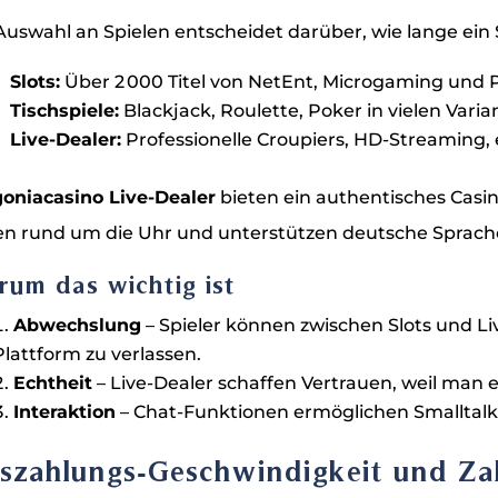
Auswahl an Spielen entscheidet darüber, wie lange ein 
Slots:
Über 2 000 Titel von NetEnt, Microgaming und P
Tischspiele:
Blackjack, Roulette, Poker in vielen Varia
Live‑Dealer:
Professionelle Croupiers, HD‑Streaming, 
oniacasino Live‑Dealer
bieten ein authentisches Casin
en rund um die Uhr und unterstützen deutsche Sprach
um das wichtig ist
Abwechslung
– Spieler können zwischen Slots und Li
Plattform zu verlassen.
Echtheit
– Live‑Dealer schaffen Vertrauen, weil man 
Interaktion
– Chat‑Funktionen ermöglichen Smalltalk
szahlungs‑Geschwindigkeit und Z