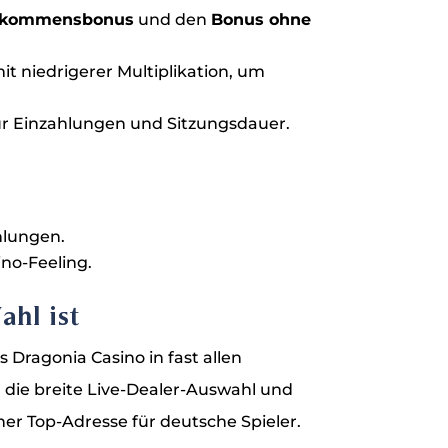
lkommensbonus
und den
Bonus ohne
t niedrigerer Multiplikation, um
für Einzahlungen und Sitzungsdauer.
hlungen.
ino‑Feeling.
ahl ist
 Dragonia Casino in fast allen
die breite Live‑Dealer‑Auswahl und
er Top‑Adresse für deutsche Spieler.