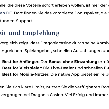
alle, die diese Vorteile sofort erleben wollen, ist hier der
len DE
. Dort finden Sie das komplette Bonuspaket, die 
tunden‑Support.
zit und Empfehlung
Vergleich zeigt, dass Dragoniacasino durch seine Kom
ngreichem Spielangebot, schnellen Auszahlungen und 
Best for Anfänger:
Der
Bonus ohne Einzahlung
ermög
Best for Vielspieler:
Die
Live‑Dealer
und schnellen E‑
Best for Mobile‑Nutzer:
Die native App bietet ein rei
en Sie sich klare Limits, nutzen Sie die verfügbaren Bo
lvergnügen bei Dragonia Casino. Viel Erfolg und imme