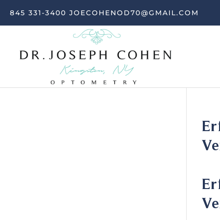
845 331-3400
JOECOHENOD70@GMAIL.COM
Er
Ve
Er
Ve