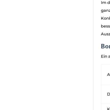
Im d
ganz
Konk
bess
Ausz
Bo
Ein 
A
D
K