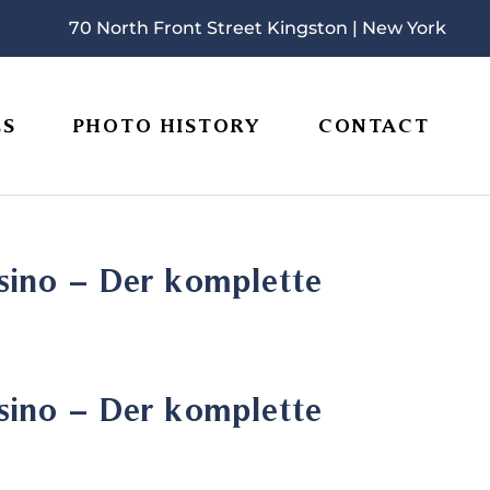
70 North Front Street Kingston | New York
ES
PHOTO HISTORY
CONTACT
asino – Der komplette
asino – Der komplette