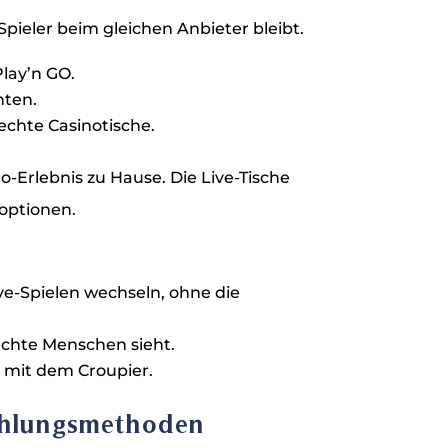
Spieler beim gleichen Anbieter bleibt.
lay’n GO.
nten.
echte Casinotische.
o‑Erlebnis zu Hause. Die Live‑Tische
optionen.
ve‑Spielen wechseln, ohne die
echte Menschen sieht.
 mit dem Croupier.
ahlungsmethoden