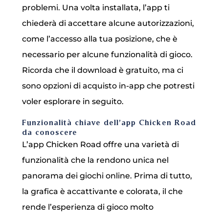
problemi. Una volta installata, l’app ti
chiederà di accettare alcune autorizzazioni,
come l’accesso alla tua posizione, che è
necessario per alcune funzionalità di gioco.
Ricorda che il download è gratuito, ma ci
sono opzioni di acquisto in-app che potresti
voler esplorare in seguito.
Funzionalità chiave dell’app Chicken Road
da conoscere
L’app Chicken Road offre una varietà di
funzionalità che la rendono unica nel
panorama dei giochi online. Prima di tutto,
la grafica è accattivante e colorata, il che
rende l’esperienza di gioco molto