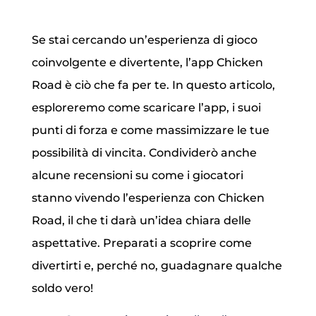
Se stai cercando un’esperienza di gioco
coinvolgente e divertente, l’app Chicken
Road è ciò che fa per te. In questo articolo,
esploreremo come scaricare l’app, i suoi
punti di forza e come massimizzare le tue
possibilità di vincita. Condividerò anche
alcune recensioni su come i giocatori
stanno vivendo l’esperienza con Chicken
Road, il che ti darà un’idea chiara delle
aspettative. Preparati a scoprire come
divertirti e, perché no, guadagnare qualche
soldo vero!