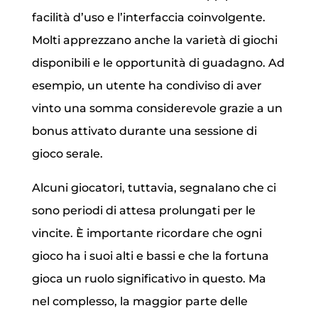
facilità d’uso e l’interfaccia coinvolgente.
Molti apprezzano anche la varietà di giochi
disponibili e le opportunità di guadagno. Ad
esempio, un utente ha condiviso di aver
vinto una somma considerevole grazie a un
bonus attivato durante una sessione di
gioco serale.
Alcuni giocatori, tuttavia, segnalano che ci
sono periodi di attesa prolungati per le
vincite. È importante ricordare che ogni
gioco ha i suoi alti e bassi e che la fortuna
gioca un ruolo significativo in questo. Ma
nel complesso, la maggior parte delle