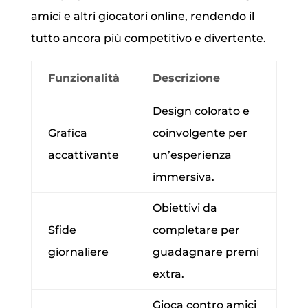
amici e altri giocatori online, rendendo il
tutto ancora più competitivo e divertente.
Funzionalità
Descrizione
Design colorato e
Grafica
coinvolgente per
accattivante
un’esperienza
immersiva.
Obiettivi da
Sfide
completare per
giornaliere
guadagnare premi
extra.
Gioca contro amici