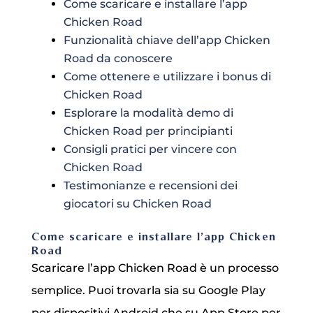
Come scaricare e installare l’app
Chicken Road
Funzionalità chiave dell’app Chicken
Road da conoscere
Come ottenere e utilizzare i bonus di
Chicken Road
Esplorare la modalità demo di
Chicken Road per principianti
Consigli pratici per vincere con
Chicken Road
Testimonianze e recensioni dei
giocatori su Chicken Road
Come scaricare e installare l’app Chicken
Road
Scaricare l’app Chicken Road è un processo
semplice. Puoi trovarla sia su Google Play
per dispositivi Android che su App Store per