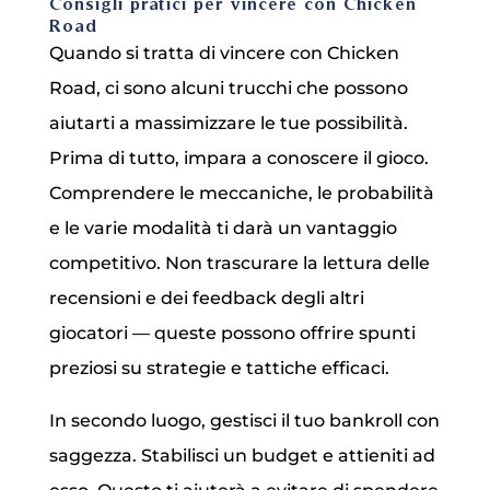
Consigli pratici per vincere con Chicken
Road
Quando si tratta di vincere con Chicken
Road, ci sono alcuni trucchi che possono
aiutarti a massimizzare le tue possibilità.
Prima di tutto, impara a conoscere il gioco.
Comprendere le meccaniche, le probabilità
e le varie modalità ti darà un vantaggio
competitivo. Non trascurare la lettura delle
recensioni e dei feedback degli altri
giocatori — queste possono offrire spunti
preziosi su strategie e tattiche efficaci.
In secondo luogo, gestisci il tuo bankroll con
saggezza. Stabilisci un budget e attieniti ad