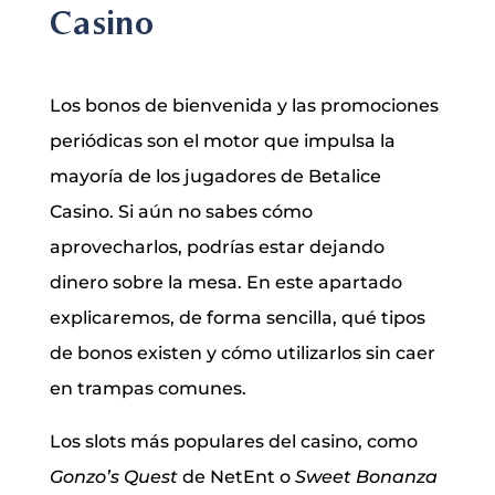
Casino
Los bonos de bienvenida y las promociones
periódicas son el motor que impulsa la
mayoría de los jugadores de Betalice
Casino. Si aún no sabes cómo
aprovecharlos, podrías estar dejando
dinero sobre la mesa. En este apartado
explicaremos, de forma sencilla, qué tipos
de bonos existen y cómo utilizarlos sin caer
en trampas comunes.
Los slots más populares del casino, como
Gonzo’s Quest
de NetEnt o
Sweet Bonanza