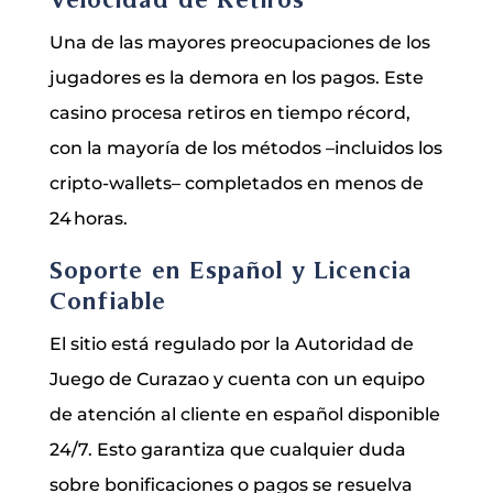
Una de las mayores preocupaciones de los
jugadores es la demora en los pagos. Este
casino procesa retiros en tiempo récord,
con la mayoría de los métodos –incluidos los
cripto‑wallets– completados en menos de
24 horas.
Soporte en Español y Licencia
Confiable
El sitio está regulado por la Autoridad de
Juego de Curazao y cuenta con un equipo
de atención al cliente en español disponible
24/7. Esto garantiza que cualquier duda
sobre bonificaciones o pagos se resuelva