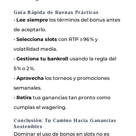
Guía Rápida de Buenas Prácticas
•
Lee siempre
los términos del bonus antes
de aceptarlo.
•
Selecciona slots
con RTP ≥ 96 % y
volatilidad media.
•
Gestiona tu bankroll
usando la regla del
5 % o 2 %.
•
Aprovecha
los torneos y promociones
semanales.
•
Retira
tus ganancias tan pronto como
cumplas el wagering.
Conclusión: Tu Camino Hacia Ganancias
Sostenibles
Dominar el uso de bonos en slots no es