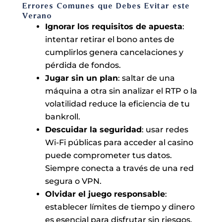
Errores Comunes que Debes Evitar este
Verano
Ignorar los requisitos de apuesta
:
intentar retirar el bono antes de
cumplirlos genera cancelaciones y
pérdida de fondos.
Jugar sin un plan
: saltar de una
máquina a otra sin analizar el RTP o la
volatilidad reduce la eficiencia de tu
bankroll.
Descuidar la seguridad
: usar redes
Wi‑Fi públicas para acceder al casino
puede comprometer tus datos.
Siempre conecta a través de una red
segura o VPN.
Olvidar el juego responsable
:
establecer límites de tiempo y dinero
es esencial para disfrutar sin riesgos.