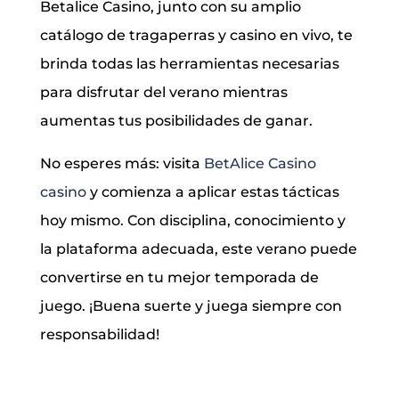
Betalice Casino, junto con su amplio
catálogo de tragaperras y casino en vivo, te
brinda todas las herramientas necesarias
para disfrutar del verano mientras
aumentas tus posibilidades de ganar.
No esperes más: visita
BetAlice Casino
casino
y comienza a aplicar estas tácticas
hoy mismo. Con disciplina, conocimiento y
la plataforma adecuada, este verano puede
convertirse en tu mejor temporada de
juego. ¡Buena suerte y juega siempre con
responsabilidad!