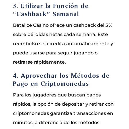
3. Utilizar la Función de
“Cashback” Semanal
Betalice Casino ofrece un cashback del 5 %
sobre pérdidas netas cada semana. Este
reembolso se acredita automáticamente y
puede usarse para seguir jugando o
retirarse rápidamente.
4. Aprovechar los Métodos de
Pago en Criptomonedas
Para los jugadores que buscan pagos
rápidos, la opción de depositar y retirar con
criptomonedas garantiza transacciones en
minutos, a diferencia de los métodos