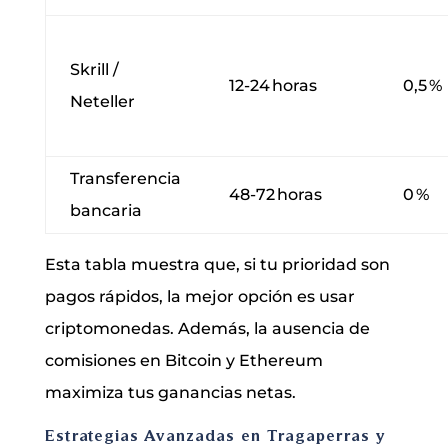
Skrill /
12‑24 horas
0,5 %
Neteller
Transferencia
48‑72 horas
0 %
bancaria
Esta tabla muestra que, si tu prioridad son
pagos rápidos, la mejor opción es usar
criptomonedas. Además, la ausencia de
comisiones en Bitcoin y Ethereum
maximiza tus ganancias netas.
Estrategias Avanzadas en Tragaperras y