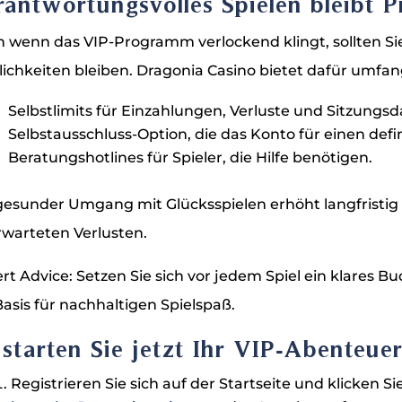
rantwortungsvolles Spielen bleibt Pr
 wenn das VIP‑Programm verlockend klingt, sollten Sie
ichkeiten bleiben. Dragonia Casino bietet dafür umfang
Selbstlimits für Einzahlungen, Verluste und Sitzungsd
Selbstausschluss-Option, die das Konto für einen defi
Beratungshotlines für Spieler, die Hilfe benötigen.
gesunder Umgang mit Glücksspielen erhöht langfristig 
warteten Verlusten.
rt Advice: Setzen Sie sich vor jedem Spiel ein klares Bu
Basis für nachhaltigen Spielspaß.
 starten Sie jetzt Ihr VIP‑Abenteue
Registrieren Sie sich auf der Startseite und klicken