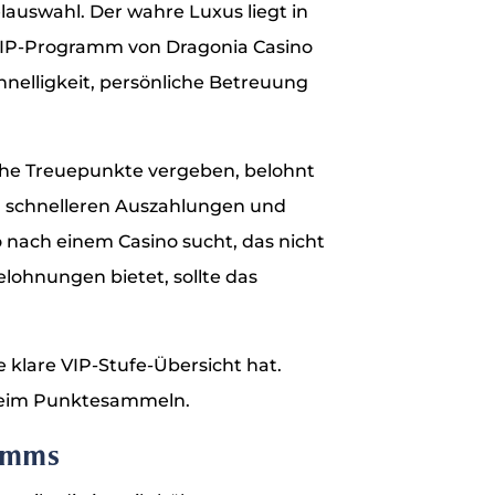
lauswahl. Der wahre Luxus liegt in
s VIP‑Programm von Dragonia Casino
hnelligkeit, persönliche Betreuung
sche Treuepunkte vergeben, belohnt
ni, schnelleren Auszahlungen und
nach einem Casino sucht, das nicht
lohnungen bietet, sollte das
e klare VIP‑Stufe‑Übersicht hat.
beim Punktesammeln.
amms