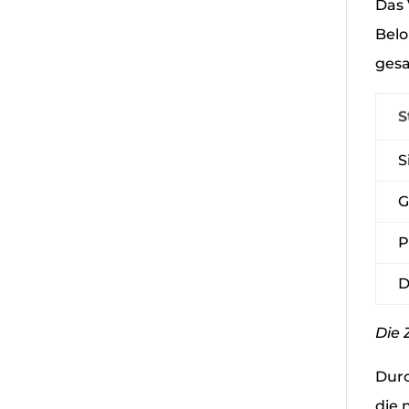
Das 
Belo
gesa
S
S
G
P
D
Die 
Durc
die 