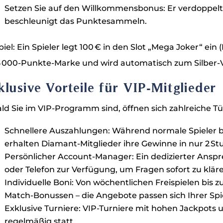
Setzen Sie auf den Willkommensbonus: Er verdoppelt
beschleunigt das Punktesammeln.
piel: Ein Spieler legt 100 € in den Slot „Mega Joker“ ein 
5 000‑Punkte‑Marke und wird automatisch zum Silber‑V
klusive Vorteile für VIP‑Mitglieder
ld Sie im VIP‑Programm sind, öffnen sich zahlreiche Tü
Schnellere Auszahlungen: Während normale Spieler b
erhalten Diamant‑Mitglieder ihre Gewinne in nur 2 St
Persönlicher Account‑Manager: Ein dedizierter Anspr
oder Telefon zur Verfügung, um Fragen sofort zu klär
Individuelle Boni: Von wöchentlichen Freispielen bis
Match‑Bonussen – die Angebote passen sich Ihrer Spie
Exklusive Turniere: VIP‑Turniere mit hohen Jackpots 
regelmäßig statt.