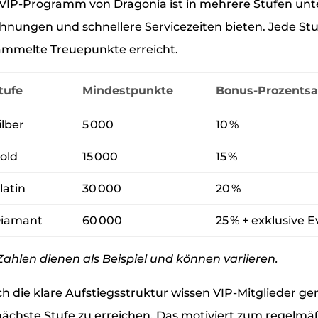
VIP‑Programm von Dragonia ist in mehrere Stufen unter
hnungen und schnellere Servicezeiten bieten. Jede Stu
mmelte Treuepunkte erreicht.
tufe
Mindestpunkte
Bonus‑Prozentsa
ilber
5 000
10 %
old
15 000
15 %
latin
30 000
20 %
iamant
60 000
25 % + exklusive 
Zahlen dienen als Beispiel und können variieren.
h die klare Aufstiegsstruktur wissen VIP‑Mitglieder ge
nächste Stufe zu erreichen. Das motiviert zum regelmäß