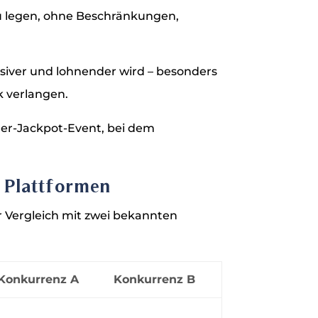
zu legen, ohne Beschränkungen,
ensiver und lohnender wird – besonders
 verlangen.
mer‑Jackpot‑Event, bei dem
e Plattformen
r Vergleich mit zwei bekannten
Konkurrenz A
Konkurrenz B