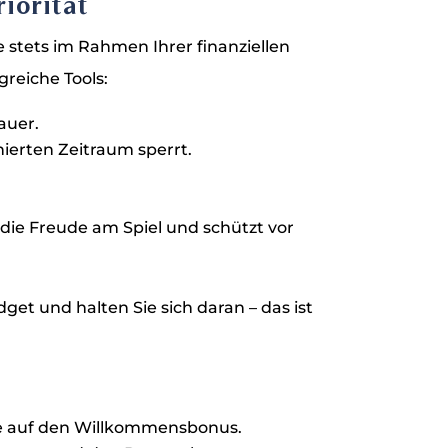
iorität
 stets im Rahmen Ihrer finanziellen
reiche Tools:
auer.
nierten Zeitraum sperrt.
die Freude am Spiel und schützt vor
dget und halten Sie sich daran – das ist
r
 Sie auf den Willkommensbonus.