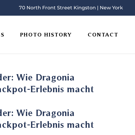
70 North Front Street Kingston | New York
ES
PHOTO HISTORY
CONTACT
eder: Wie Dragonia
ackpot-Erlebnis macht
eder: Wie Dragonia
ackpot-Erlebnis macht