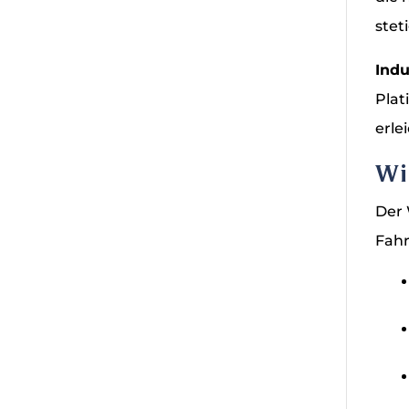
stet
Indu
Plat
erle
Wi
Der 
Fahr