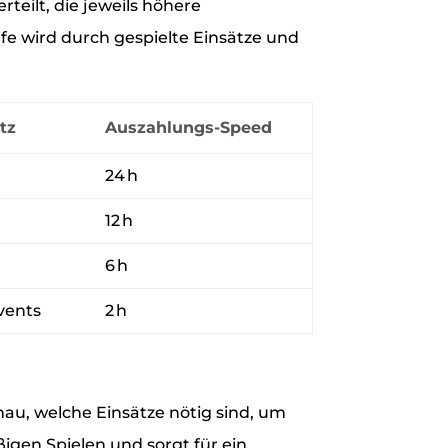
teilt, die jeweils höhere
fe wird durch gespielte Einsätze und
tz
Auszahlungs‑Speed
24 h
12 h
6 h
Events
2 h
nau, welche Einsätze nötig sind, um
igen Spielen und sorgt für ein