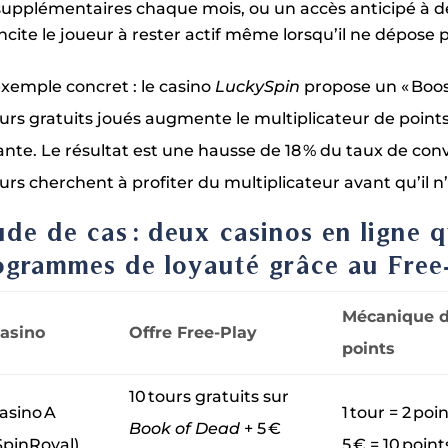
supplémentaires chaque mois, ou un accès anticipé à de
incite le joueur à rester actif même lorsqu’il ne dépose 
xemple concret : le casino
LuckySpin
propose un « Boos
ours gratuits joués augmente le multiplicateur de points
ante. Le résultat est une hausse de 18 % du taux de conv
urs cherchent à profiter du multiplicateur avant qu’il n’
ude de cas : deux casinos en ligne q
ogrammes de loyauté grâce au Free
Mécanique 
asino
Offre Free‑Play
points
10 tours gratuits sur
asino A
1 tour = 2 poin
Book of Dead
+ 5 €
SpinRoyal)
5 € = 10 point