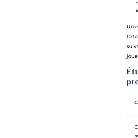
Un e
10 t
suiv
joue
Ét
pr
C
C
(