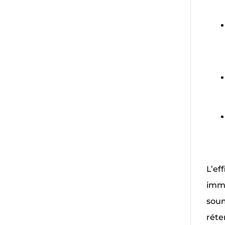
L’ef
immé
soum
réte