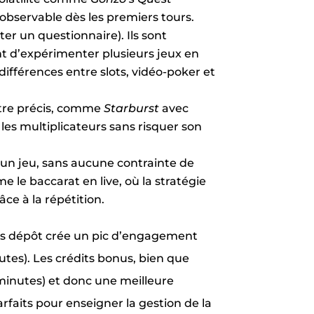
 observable dès les premiers tours.
ter un questionnaire). Ils sont
 d’expérimenter plusieurs jeux en
fférences entre slots, vidéo‑poker et
itre précis, comme
Starburst
avec
t les multiplicateurs sans risquer son
 d’un jeu, sans aucune contrainte de
 le baccarat en live, où la stratégie
âce à la répétition.
ans dépôt crée un pic d’engagement
utes). Les crédits bonus, bien que
minutes) et donc une meilleure
arfaits pour enseigner la gestion de la