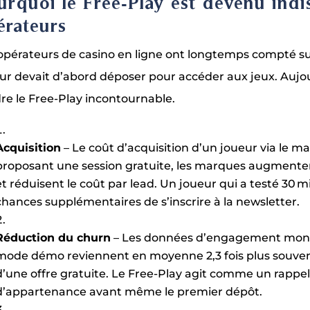
urquoi le Free‑Play est devenu ind
érateurs
opérateurs de casino en ligne ont longtemps compté sur 
ur devait d’abord déposer pour accéder aux jeux. Aujou
re le Free‑Play incontournable.
Acquisition
– Le coût d’acquisition d’un joueur via le ma
proposant une session gratuite, les marques augmentent 
et réduisent le coût par lead. Un joueur qui a testé 30 m
chances supplémentaires de s’inscrire à la newsletter.
Réduction du churn
– Les données d’engagement montre
mode démo reviennent en moyenne 2,3 fois plus souvent
d’une offre gratuite. Le Free‑Play agit comme un rappe
d’appartenance avant même le premier dépôt.