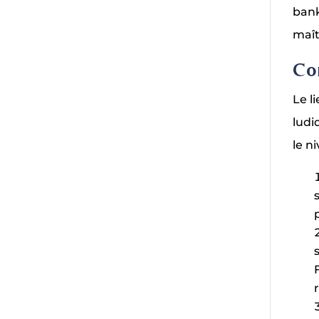
bank
maît
Co
Le l
ludi
le n