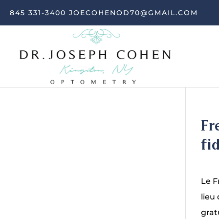
845 331-3400
JOECOHENOD70@GMAIL.COM
Fr
fi
Le F
lieu
grat