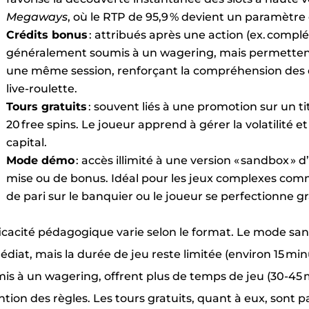
Megaways
, où le RTP de 95,9 % devient un paramètre
Crédits bonus
: attribués après une action (ex. complé
généralement soumis à un wagering, mais permettent
une même session, renforçant la compréhension des di
live‑roulette.
Tours gratuits
: souvent liés à une promotion sur un t
20 free spins. Le joueur apprend à gérer la volatilité e
capital.
Mode démo
: accès illimité à une version « sandbox »
mise ou de bonus. Idéal pour les jeux complexes comme
de pari sur le banquier ou le joueur se perfectionne gr
ficacité pédagogique varie selon le format. Le mode s
diat, mais la durée de jeu reste limitée (environ 15 min
is à un wagering, offrent plus de temps de jeu (30‑45 
ntion des règles. Les tours gratuits, quant à eux, sont p