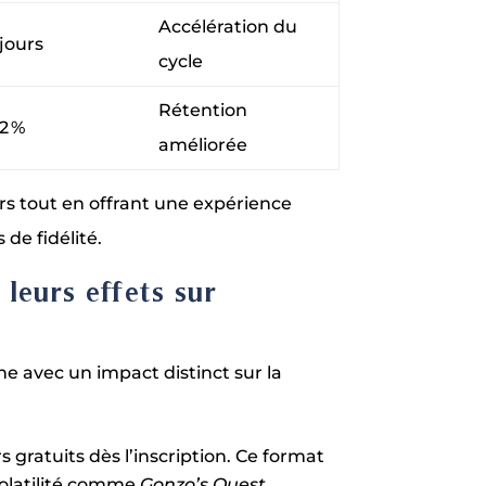
Accélération du
 jours
cycle
Rétention
2 %
améliorée
irs tout en offrant une expérience
de fidélité.
 leurs effets sur
e avec un impact distinct sur la
rs gratuits dès l’inscription. Ce format
volatilité comme
Gonzo’s Quest