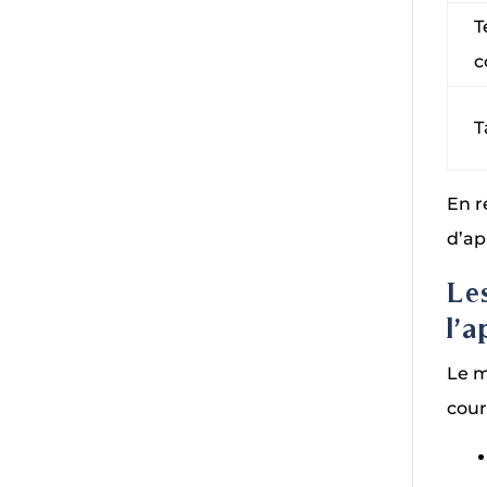
T
c
T
En r
d’ap
Le
l’
Le m
cour