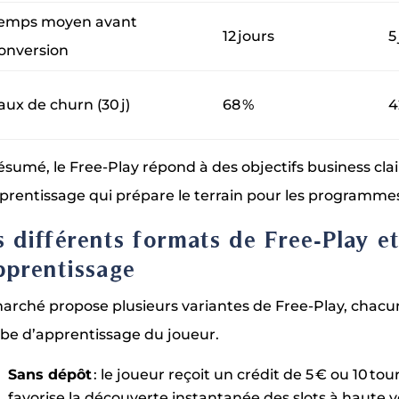
emps moyen avant
12 jours
5
onversion
aux de churn (30 j)
68 %
4
ésumé, le Free‑Play répond à des objectifs business cla
prentissage qui prépare le terrain pour les programmes 
s différents formats de Free‑Play et
apprentissage
arché propose plusieurs variantes de Free‑Play, chacun
be d’apprentissage du joueur.
Sans dépôt
: le joueur reçoit un crédit de 5 € ou 10 tou
favorise la découverte instantanée des slots à haute 