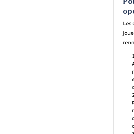
Po
op
Les 
joue
rend