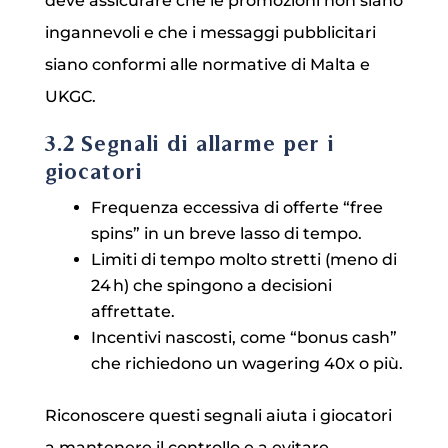
deve assicurare che le promozioni non siano
ingannevoli e che i messaggi pubblicitari
siano conformi alle normative di Malta e
UKGC.
3.2 Segnali di allarme per i
giocatori
Frequenza eccessiva di offerte “free
spins” in un breve lasso di tempo.
Limiti di tempo molto stretti (meno di
24 h) che spingono a decisioni
affrettate.
Incentivi nascosti, come “bonus cash”
che richiedono un wagering 40x o più.
Riconoscere questi segnali aiuta i giocatori
a mantenere il controllo e a evitare