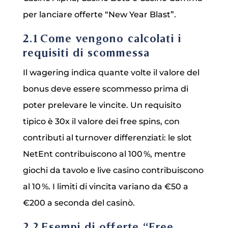
per lanciare offerte “New Year Blast”.
2.1 Come vengono calcolati i
requisiti di scommessa
Il wagering indica quante volte il valore del
bonus deve essere scommesso prima di
poter prelevare le vincite. Un requisito
tipico è 30x il valore dei free spins, con
contributi al turnover differenziati: le slot
NetEnt contribuiscono al 100 %, mentre
giochi da tavolo e live casino contribuiscono
al 10 %. I limiti di vincita variano da €50 a
€200 a seconda del casinò.
2.2 Esempi di offerte “Free