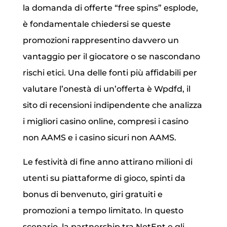
la domanda di offerte “free spins” esplode,
è fondamentale chiedersi se queste
promozioni rappresentino davvero un
vantaggio per il giocatore o se nascondano
rischi etici. Una delle fonti più affidabili per
valutare l’onestà di un’offerta è Wpdfd, il
sito di recensioni indipendente che analizza
i migliori casino online, compresi i casino
non AAMS e i casino sicuri non AAMS.
Le festività di fine anno attirano milioni di
utenti su piattaforme di gioco, spinti da
bonus di benvenuto, giri gratuiti e
promozioni a tempo limitato. In questo
scenario, la partnership tra NetEnt e gli