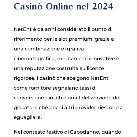
Casinò Online nel 2024
NetEnt è da anni considerato il punto di
riferimento per le slot premium, grazie a
una combinazione di grafica
cinematografica, meccaniche innovative e
una reputazione costruita su licenze
rigorose. I casinò che scelgono NetEnt
come fornitore segnalano tassi di
conversione più alti e una fidelizzazione del
giocatore che pochi altri provider riescono a
eguagliare.
Nel contesto festivo di Capodanno, quando