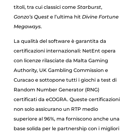
titoli, tra cui classici come
Starburst
,
Gonzo’s Quest
e l’ultima hit
Divine Fortune
Megaways
.
La qualità del software è garantita da
certificazioni internazionali: NetEnt opera
con licenze rilasciate da Malta Gaming
Authority, UK Gambling Commission e
Curacao e sottopone tutti i giochi a test di
Random Number Generator (RNG)
certificati da eCOGRA. Queste certificazioni
non solo assicurano un RTP medio
superiore al 96%, ma forniscono anche una
base solida per le partnership con i migliori