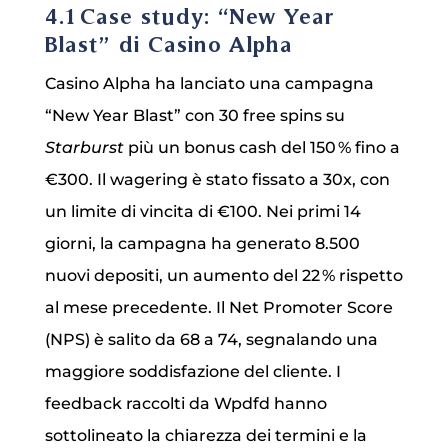
4.1 Case study: “New Year
Blast” di Casino Alpha
Casino Alpha ha lanciato una campagna
“New Year Blast” con 30 free spins su
Starburst
più un bonus cash del 150 % fino a
€300. Il wagering è stato fissato a 30x, con
un limite di vincita di €100. Nei primi 14
giorni, la campagna ha generato 8.500
nuovi depositi, un aumento del 22 % rispetto
al mese precedente. Il Net Promoter Score
(NPS) è salito da 68 a 74, segnalando una
maggiore soddisfazione del cliente. I
feedback raccolti da Wpdfd hanno
sottolineato la chiarezza dei termini e la