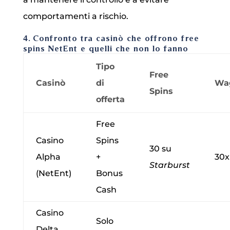
comportamenti a rischio.
4. Confronto tra casinò che offrono free
spins NetEnt e quelli che non lo fanno
Tipo
Free
Casinò
di
Wa
Spins
offerta
Free
Casino
Spins
30 su
Alpha
+
30x
Starburst
(NetEnt)
Bonus
Cash
Casino
Solo
Delta