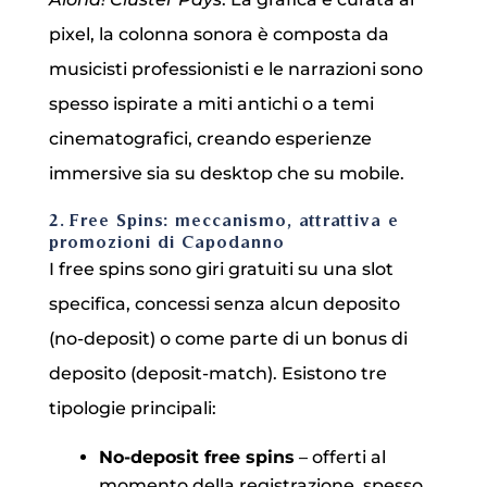
pixel, la colonna sonora è composta da
musicisti professionisti e le narrazioni sono
spesso ispirate a miti antichi o a temi
cinematografici, creando esperienze
immersive sia su desktop che su mobile.
2. Free Spins: meccanismo, attrattiva e
promozioni di Capodanno
I free spins sono giri gratuiti su una slot
specifica, concessi senza alcun deposito
(no‑deposit) o come parte di un bonus di
deposito (deposit‑match). Esistono tre
tipologie principali:
No‑deposit free spins
– offerti al
momento della registrazione, spesso