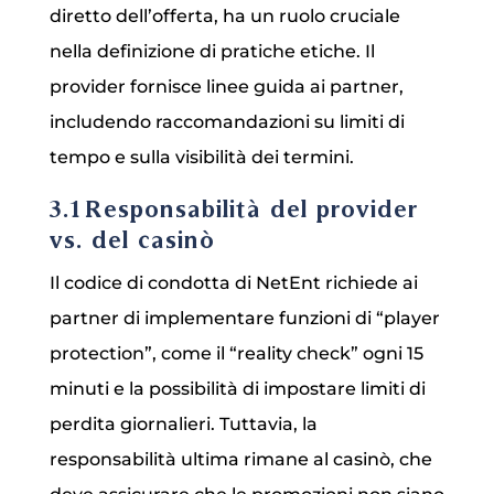
diretto dell’offerta, ha un ruolo cruciale
nella definizione di pratiche etiche. Il
provider fornisce linee guida ai partner,
includendo raccomandazioni su limiti di
tempo e sulla visibilità dei termini.
3.1 Responsabilità del provider
vs. del casinò
Il codice di condotta di NetEnt richiede ai
partner di implementare funzioni di “player
protection”, come il “reality check” ogni 15
minuti e la possibilità di impostare limiti di
perdita giornalieri. Tuttavia, la
responsabilità ultima rimane al casinò, che