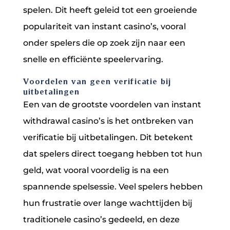
spelen. Dit heeft geleid tot een groeiende
populariteit van instant casino’s, vooral
onder spelers die op zoek zijn naar een
snelle en efficiënte speelervaring.
Voordelen van geen verificatie bij
uitbetalingen
Een van de grootste voordelen van instant
withdrawal casino’s is het ontbreken van
verificatie bij uitbetalingen. Dit betekent
dat spelers direct toegang hebben tot hun
geld, wat vooral voordelig is na een
spannende spelsessie. Veel spelers hebben
hun frustratie over lange wachttijden bij
traditionele casino’s gedeeld, en deze