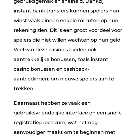
gebruiksgemak en snelheid. Dankzij
instant bank transfers kunnen spelers hun
winst vaak binnen enkele minuten op hun
rekening zien. Dit is een groot voordeel voor
spelers die niet willen wachten op hun geld.
Veel van deze casino’s bieden ook
aantrekkelijke bonussen, zoals instant
casino bonussen en cashback-
aanbiedingen, om nieuwe spelers aan te
trekken.
Daarnaast hebben ze vaak een
gebruiksvriendelijke interface en een snelle
registratieprocedure, wat het nog
eenvoudiger maakt om te beginnen met