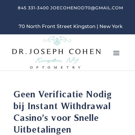
845 331-3400
JOECOHENOD70@GMAIL.COM
70 North Front Street Kingston | New York
Geen Verificatie Nodig
bij Instant Withdrawal
Casino’s voor Snelle
Uitbetalingen