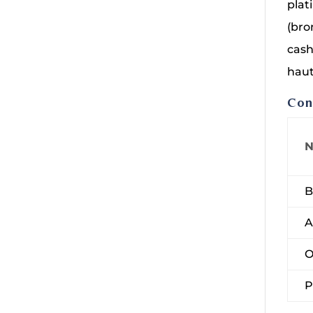
plat
(bro
cash
haut
Con
N
B
A
O
P