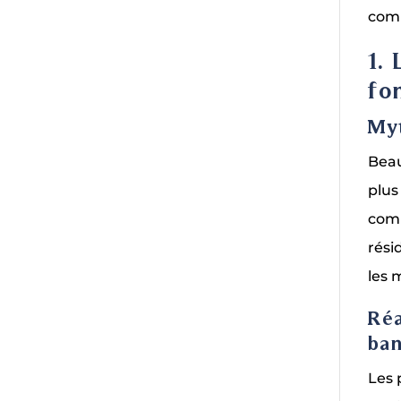
com
1.
fo
Myt
Beau
plus
comm
rési
les 
Réa
ban
Les 