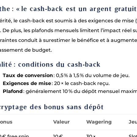
he : « le cash‑back est un argent gratuit,
érité, le cash‑back est soumis à des exigences de mise
. De plus, les plafonds mensuels limitent l’impact réel su
raintes conduit à surestimer le bénéfice et à augmente
assement de budget.
lité : conditions du cash‑back
Taux de conversion
: 0,5 % à 1,5 % du volume de jeu.
Exigences de mise
: 20 × le cash‑back reçu.
Plafond
: généralement 10 % du dépôt mensuel maxi
ryptage des bonus sans dépôt
onus
Valeur
Wagering
Jeu
0 € free spin
10 €
30 ×
Sl