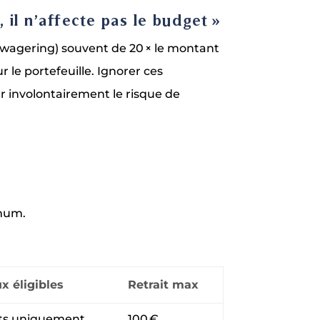
 il n’affecte pas le budget »
 (wagering) souvent de 20 × le montant
r le portefeuille. Ignorer ces
r involontairement le risque de
mum.
x éligibles
Retrait max
ots uniquement
100 €