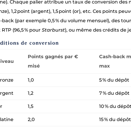
ine). Chaque palier attribue un taux de conversion des mi
nze), 1,2 point (argent), 1,5 point (or), etc. Ces points 
‑back (par exemple 0,5 % du volume mensuel), des tour
 RTP (96,5 % pour
Starburst
), ou même des crédits de je
ditions de conversion
Points gagnés par €
Cash‑back m
iveau
misé
max
ronze
1,0
5 % du dépôt
rgent
1,2
7 % du dépôt
r
1,5
10 % du dépô
latine
2,0
15 % du dépô