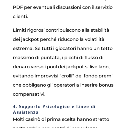
PDF per eventuali discussioni con il servizio
clienti.
Limiti rigorosi contribuiscono alla stabilità
dei jackpot perché riducono la volatilità
estrema. Se tutti i giocatori hanno un tetto
massimo di puntata, i picchi di flusso di
denaro verso i pool dei jackpot si livellano,
evitando improvvisi “crolli” del fondo premi
che obbligano gli operatori a inserire bonus
compensativi.
4. Supporto Psicologico e Linee di
Assistenza
Molti casinò di prima scelta hanno stretto