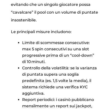
evitando che un singolo giocatore possa
“cavalcare” il pool con un volume di puntate
insostenibile.
Le principali misure includono:
Limite di scommesse consecutive:
max 5 spin consecutivi su una slot
progressive prima di un “cool‑down”
di 10 minuti.
Controllo della volatilità: se la varianza
di puntata supera una soglia
predefinita (es. 1,5 volte la media), il
sistema richiede una verifica KYC
aggiuntiva.
Report periodici: i casinò pubblicano
mensilmente un report sui jackpot,