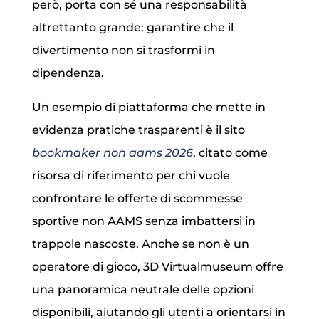
però, porta con sé una responsabilità
altrettanto grande: garantire che il
divertimento non si trasformi in
dipendenza.
Un esempio di piattaforma che mette in
evidenza pratiche trasparenti è il sito
bookmaker non aams 2026
, citato come
risorsa di riferimento per chi vuole
confrontare le offerte di scommesse
sportive non AAMS senza imbattersi in
trappole nascoste. Anche se non è un
operatore di gioco, 3D Virtualmuseum offre
una panoramica neutrale delle opzioni
disponibili, aiutando gli utenti a orientarsi in