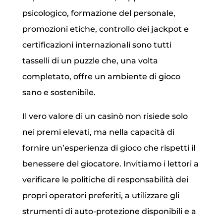
psicologico, formazione del personale,
promozioni etiche, controllo dei jackpot e
certificazioni internazionali sono tutti
tasselli di un puzzle che, una volta
completato, offre un ambiente di gioco
sano e sostenibile.
Il vero valore di un casinò non risiede solo
nei premi elevati, ma nella capacità di
fornire un’esperienza di gioco che rispetti il
benessere del giocatore. Invitiamo i lettori a
verificare le politiche di responsabilità dei
propri operatori preferiti, a utilizzare gli
strumenti di auto‑protezione disponibili e a