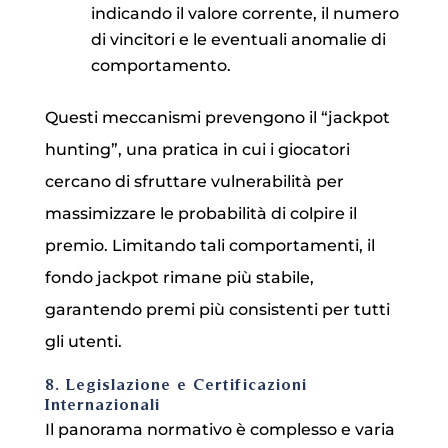
indicando il valore corrente, il numero
di vincitori e le eventuali anomalie di
comportamento.
Questi meccanismi prevengono il “jackpot
hunting”, una pratica in cui i giocatori
cercano di sfruttare vulnerabilità per
massimizzare le probabilità di colpire il
premio. Limitando tali comportamenti, il
fondo jackpot rimane più stabile,
garantendo premi più consistenti per tutti
gli utenti.
8. Legislazione e Certificazioni
Internazionali
Il panorama normativo è complesso e varia