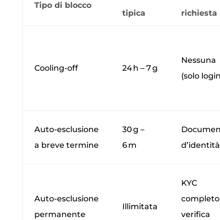
Tipo di blocco
tipica
richiesta
Nessuna
Cooling‑off
24 h – 7 g
(solo login
Auto‑esclusione
30 g –
Documen
a breve termine
6 m
d’identità
KYC
Auto‑esclusione
completo
Illimitata
permanente
verifica