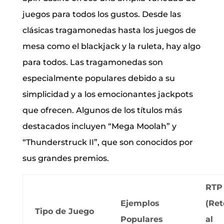
juegos para todos los gustos. Desde las
clásicas tragamonedas hasta los juegos de
mesa como el blackjack y la ruleta, hay algo
para todos. Las tragamonedas son
especialmente populares debido a su
simplicidad y a los emocionantes jackpots
que ofrecen. Algunos de los títulos más
destacados incluyen “Mega Moolah” y
“Thunderstruck II”, que son conocidos por
sus grandes premios.
RTP
Ejemplos
(Ret
Tipo de Juego
Populares
al