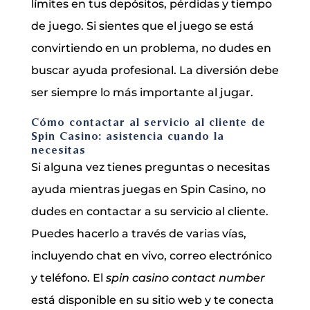
límites en tus depósitos, pérdidas y tiempo
de juego. Si sientes que el juego se está
convirtiendo en un problema, no dudes en
buscar ayuda profesional. La diversión debe
ser siempre lo más importante al jugar.
Cómo contactar al servicio al cliente de
Spin Casino: asistencia cuando la
necesitas
Si alguna vez tienes preguntas o necesitas
ayuda mientras juegas en Spin Casino, no
dudes en contactar a su servicio al cliente.
Puedes hacerlo a través de varias vías,
incluyendo chat en vivo, correo electrónico
y teléfono. El
spin casino contact number
está disponible en su sitio web y te conecta