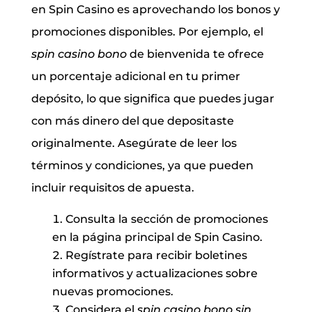
en Spin Casino es aprovechando los bonos y
promociones disponibles. Por ejemplo, el
spin casino bono
de bienvenida te ofrece
un porcentaje adicional en tu primer
depósito, lo que significa que puedes jugar
con más dinero del que depositaste
originalmente. Asegúrate de leer los
términos y condiciones, ya que pueden
incluir requisitos de apuesta.
Consulta la sección de promociones
en la página principal de Spin Casino.
Regístrate para recibir boletines
informativos y actualizaciones sobre
nuevas promociones.
Considera el
spin casino bono sin