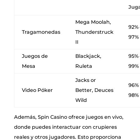
Jug
Mega Moolah,
92% 
Tragamonedas
Thunderstruck
97%
II
Juegos de
Blackjack,
95% 
Mesa
Ruleta
99%
Jacks or
96% 
Video Póker
Better, Deuces
98%
Wild
Además, Spin Casino ofrece juegos en vivo,
donde puedes interactuar con crupieres
reales y otros jugadores. Esto proporciona