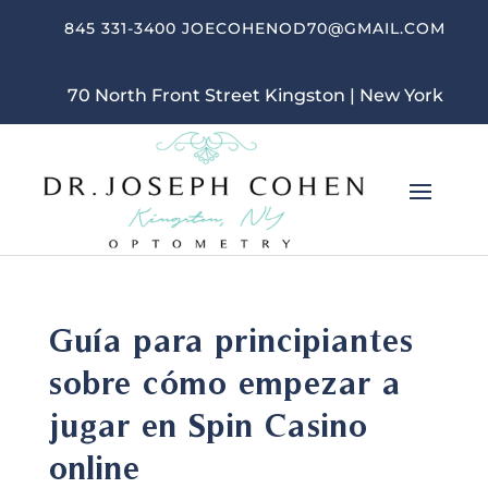
845 331-3400
JOECOHENOD70@GMAIL.COM
70 North Front Street Kingston | New York
Guía para principiantes
sobre cómo empezar a
jugar en Spin Casino
online