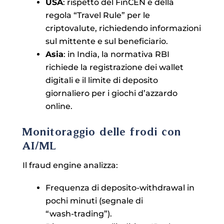
USA
: rispetto del FinCEN e della
regola “Travel Rule” per le
criptovalute, richiedendo informazioni
sul mittente e sul beneficiario.
Asia
: in India, la normativa RBI
richiede la registrazione dei wallet
digitali e il limite di deposito
giornaliero per i giochi d’azzardo
online.
Monitoraggio delle frodi con
AI/ML
Il fraud engine analizza:
Frequenza di deposito‑withdrawal in
pochi minuti (segnale di
“wash‑trading”).