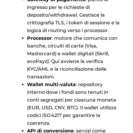
ingresso per le richieste di
deposito/withdrawal. Gestisce la
crittografia TLS, i token di sessione e la
logica di routing verso i processor.
Processor
: motore che comunica con
banche, circuiti di carte (Visa,
Mastercard) e wallet digitali (Skrill,
ecoPayz). Qui avviene la verifica
KYC/AML e la riconciliazione delle
transazioni.
Wallet multi‑valuta
: repository
interno dove i fondi sono tenuti in
conti segregati per ciascuna moneta
(EUR, USD, CNY, BTC). Il wallet utilizza
codici ISO 4217 per garantire la
coerenza.
API di conversione
: servizi come