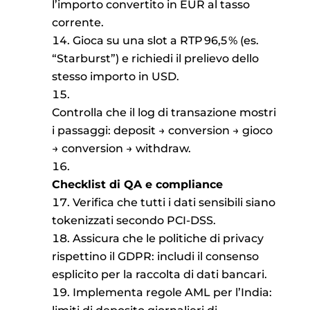
l’importo convertito in EUR al tasso
corrente.
Gioca su una slot a RTP 96,5 % (es.
“Starburst”) e richiedi il prelievo dello
stesso importo in USD.
Controlla che il log di transazione mostri
i passaggi: deposit → conversion → gioco
→ conversion → withdraw.
Checklist di QA e compliance
Verifica che tutti i dati sensibili siano
tokenizzati secondo PCI‑DSS.
Assicura che le politiche di privacy
rispettino il GDPR: includi il consenso
esplicito per la raccolta di dati bancari.
Implementa regole AML per l’India: