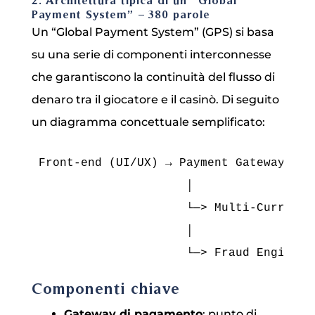
2. Architettura tipica di un “Global
Payment System” – 380 parole
Un “Global Payment System” (GPS) si basa
su una serie di componenti interconnesse
che garantiscono la continuità del flusso di
denaro tra il giocatore e il casinò. Di seguito
un diagramma concettuale semplificato:
Front‑end (UI/UX) → Payment Gateway → P
                     │                │

                     └─> Multi‑Currency
                     │                │

Componenti chiave
Gateway di pagamento
: punto di