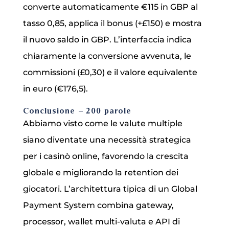
converte automaticamente €115 in GBP al
tasso 0,85, applica il bonus (+£150) e mostra
il nuovo saldo in GBP. L’interfaccia indica
chiaramente la conversione avvenuta, le
commissioni (£0,30) e il valore equivalente
in euro (€176,5).
Conclusione – 200 parole
Abbiamo visto come le valute multiple
siano diventate una necessità strategica
per i casinò online, favorendo la crescita
globale e migliorando la retention dei
giocatori. L’architettura tipica di un Global
Payment System combina gateway,
processor, wallet multi‑valuta e API di