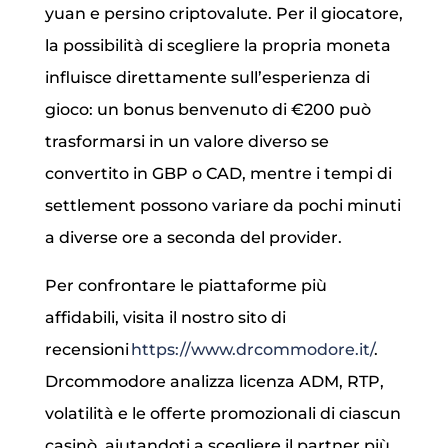
yuan e persino criptovalute. Per il giocatore,
la possibilità di scegliere la propria moneta
influisce direttamente sull’esperienza di
gioco: un bonus benvenuto di €200 può
trasformarsi in un valore diverso se
convertito in GBP o CAD, mentre i tempi di
settlement possono variare da pochi minuti
a diverse ore a seconda del provider.
Per confrontare le piattaforme più
affidabili, visita il nostro sito di
recensioni
https://www.drcommodore.it/
.
Drcommodore analizza licenza ADM, RTP,
volatilità e le offerte promozionali di ciascun
casinò, aiutandoti a scegliere il partner più