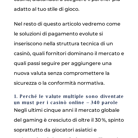
adatto al tuo stile di gioco.
Nel resto di questo articolo vedremo come
le soluzioni di pagamento evolute si
inseriscono nella struttura tecnica di un
casinò, quali fornitori dominano il mercato e
quali passi seguire per aggiungere una
nuova valuta senza compromettere la
sicurezza o la conformità normativa.
1. Perché le valute multiple sono diventate
un must per i casinò online – 340 parole
Negli ultimi cinque anni il mercato globale
del gaming è cresciuto di oltre il 30 %, spinto
soprattutto da giocatori asiatici e