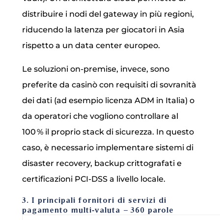
distribuire i nodi del gateway in più regioni,
riducendo la latenza per giocatori in Asia
rispetto a un data center europeo.
Le soluzioni on‑premise, invece, sono
preferite da casinò con requisiti di sovranità
dei dati (ad esempio licenza ADM in Italia) o
da operatori che vogliono controllare al
100 % il proprio stack di sicurezza. In questo
caso, è necessario implementare sistemi di
disaster recovery, backup crittografati e
certificazioni PCI‑DSS a livello locale.
3. I principali fornitori di servizi di
pagamento multi‑valuta – 360 parole