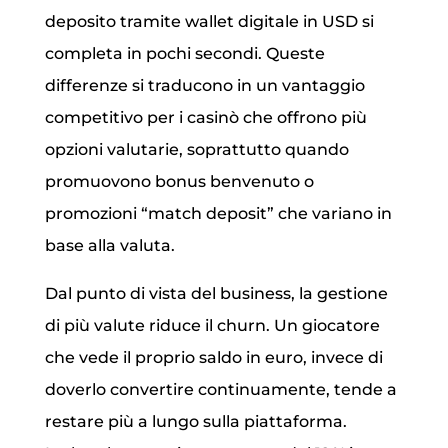
deposito tramite wallet digitale in USD si
completa in pochi secondi. Queste
differenze si traducono in un vantaggio
competitivo per i casinò che offrono più
opzioni valutarie, soprattutto quando
promuovono bonus benvenuto o
promozioni “match deposit” che variano in
base alla valuta.
Dal punto di vista del business, la gestione
di più valute riduce il churn. Un giocatore
che vede il proprio saldo in euro, invece di
doverlo convertire continuamente, tende a
restare più a lungo sulla piattaforma.