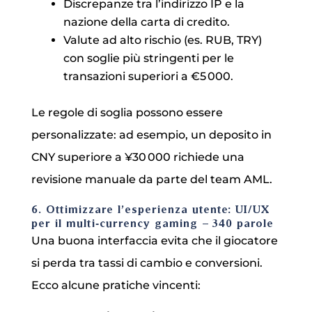
Discrepanze tra l’indirizzo IP e la
nazione della carta di credito.
Valute ad alto rischio (es. RUB, TRY)
con soglie più stringenti per le
transazioni superiori a €5 000.
Le regole di soglia possono essere
personalizzate: ad esempio, un deposito in
CNY superiore a ¥30 000 richiede una
revisione manuale da parte del team AML.
6. Ottimizzare l’esperienza utente: UI/UX
per il multi‑currency gaming – 340 parole
Una buona interfaccia evita che il giocatore
si perda tra tassi di cambio e conversioni.
Ecco alcune pratiche vincenti: