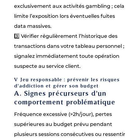
exclusivement aux activités gambling ; cela
limite l’exposition lors éventuelles fuites
data massives.
3️⃣ Vérifier régulièrement l’historique des
transactions dans votre tableau personnel ;
signalez immédiatement toute opération
suspecte au service client.
V Jeu responsable : prévenir les risques
d’addiction et gérer son budget
A. Signes précurseurs d’un
comportement problématique
Fréquence excessive (>2h/jour), pertes
supérieures au budget prévu pendant
plusieurs sessions consécutives ou ressentir