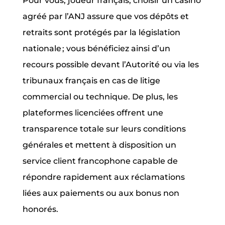
Pour vous, joueur français, choisir un casino
agréé par l’ANJ assure que vos dépôts et
retraits sont protégés par la législation
nationale ; vous bénéficiez ainsi d’un
recours possible devant l’Autorité ou via les
tribunaux français en cas de litige
commercial ou technique. De plus, les
plateformes licenciées offrent une
transparence totale sur leurs conditions
générales et mettent à disposition un
service client francophone capable de
répondre rapidement aux réclamations
liées aux paiements ou aux bonus non
honorés.