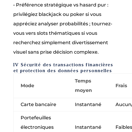
• Préférence stratégique vs hasard pur :
privilégiez blackjack ou poker si vous
appréciez analyser probabilités ; tournez-
vous vers slots thématiques si vous
recherchez simplement divertissement
visuel sans prise décision complexe.
IV Sécurité des transactions financières
et protection des données personnelles
Temps
Mode
Frais
moyen
Carte bancaire
Instantané
Aucun/
Portefeuilles
électroniques
Instantané
Faible