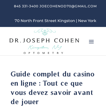
845 331-3400
JOECOHENOD70@GMAIL.COM
70 North Front Street Kingston | New York
Guide complet du casino
en ligne : Tout ce que
vous devez savoir avant
de jouer