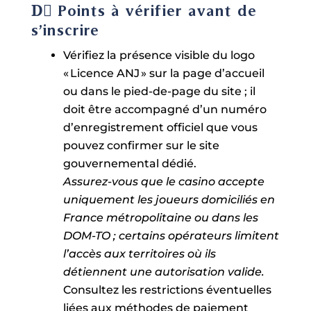
D️⃣ Points à vérifier avant de
s’inscrire
Vérifiez la présence visible du logo
« Licence ANJ » sur la page d’accueil
ou dans le pied‑de‑page du site ; il
doit être accompagné d’un numéro
d’enregistrement officiel que vous
pouvez confirmer sur le site
gouvernemental dédié.
Assurez‑vous que le casino accepte
uniquement les joueurs domiciliés en
France métropolitaine ou dans les
DOM‑TO ; certains opérateurs limitent
l’accès aux territoires où ils
détiennent une autorisation valide.
Consultez les restrictions éventuelles
liées aux méthodes de paiement