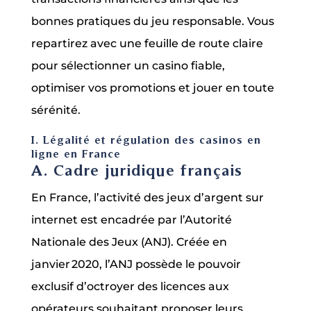
bonnes pratiques du jeu responsable. Vous
repartirez avec une feuille de route claire
pour sélectionner un casino fiable,
optimiser vos promotions et jouer en toute
sérénité.
I. Légalité et régulation des casinos en
ligne en France
A. Cadre juridique français
En France, l’activité des jeux d’argent sur
internet est encadrée par l’Autorité
Nationale des Jeux (ANJ). Créée en
janvier 2020, l’ANJ possède le pouvoir
exclusif d’octroyer des licences aux
opérateurs souhaitant proposer leurs