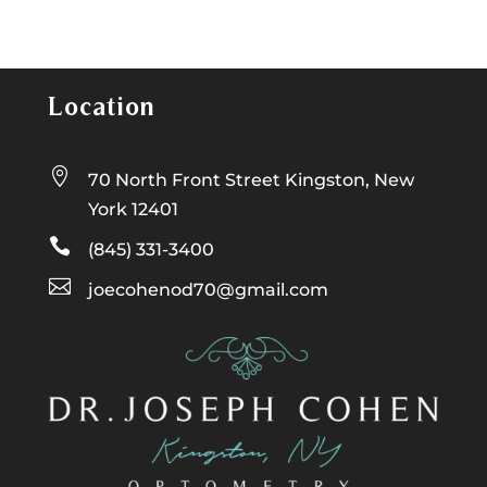
Location

70 North Front Street Kingston, New
York 12401

(845) 331-3400

joecohenod70@gmail.com