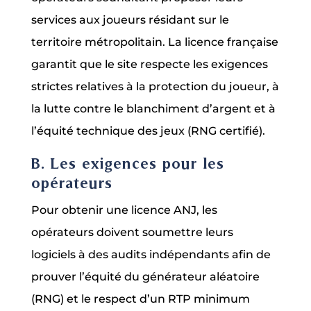
services aux joueurs résidant sur le
territoire métropolitain. La licence française
garantit que le site respecte les exigences
strictes relatives à la protection du joueur, à
la lutte contre le blanchiment d’argent et à
l’équité technique des jeux (RNG certifié).
B. Les exigences pour les
opérateurs
Pour obtenir une licence ANJ, les
opérateurs doivent soumettre leurs
logiciels à des audits indépendants afin de
prouver l’équité du générateur aléatoire
(RNG) et le respect d’un RTP minimum