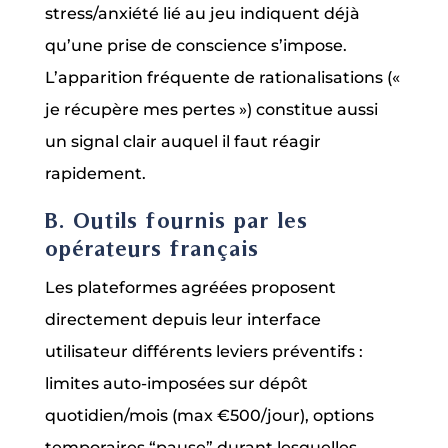
stress/anxiété lié au jeu indiquent déjà
qu’une prise de conscience s’impose.
L’apparition fréquente de rationalisations («
je récupère mes pertes ») constitue aussi
un signal clair auquel il faut réagir
rapidement.
B. Outils fournis par les
opérateurs français
Les plateformes agréées proposent
directement depuis leur interface
utilisateur différents leviers préventifs :
limites auto‑imposées sur dépôt
quotidien/mois (max €500/jour), options
temporaires “pause” durant lesquelles