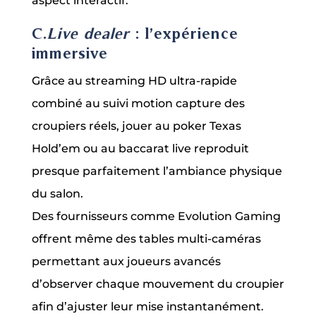
aspect interactif.
C.
Live dealer
: l’expérience
immersive
Grâce au streaming HD ultra‑rapide
combiné au suivi motion capture des
croupiers réels, jouer au poker Texas
Hold’em ou au baccarat live reproduit
presque parfaitement l’ambiance physique
du salon.
Des fournisseurs comme Evolution Gaming
offrent même des tables multi‑caméras
permettant aux joueurs avancés
d’observer chaque mouvement du croupier
afin d’ajuster leur mise instantanément.