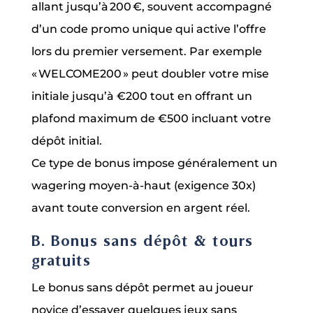
allant jusqu’à 200 €, souvent accompagné
d’un code promo unique qui active l’offre
lors du premier versement. Par exemple
« WELCOME200 » peut doubler votre mise
initiale jusqu’à €200 tout en offrant un
plafond maximum de €500 incluant votre
dépôt initial.
Ce type de bonus impose généralement un
wagering moyen‑à‑haut (exigence 30x)
avant toute conversion en argent réel.
B. Bonus sans dépôt & tours
gratuits
Le bonus sans dépôt permet au joueur
novice d’essayer quelques jeux sans