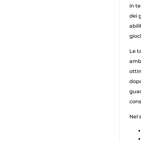
in t
dei 
abil
gioch
Le t
ambi
otti
dopo
guad
cons
Nel 