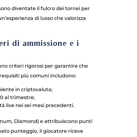
ono diventate il fulcro dei tornei per
un’esperienza di lusso che valorizza
ri di ammissione e i
no criteri rigorosi per garantire che
 requisiti più comuni includono:
lente in criptovaluta;
0 al trimestre;
à live nei sei mesi precedenti.
Platinum, Diamond) e attribuiscono punti
to punteggio, il giocatore riceve