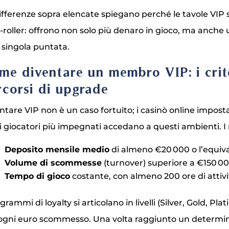
ifferenze sopra elencate spiegano perché le tavole VIP s
‑roller: offrono non solo più denaro in gioco, ma anche 
 singola puntata.
me diventare un membro VIP: i crite
rcorsi di upgrade
ntare VIP non è un caso fortuito; i casinò online imposta
 i giocatori più impegnati accedano a questi ambienti. I
Deposito mensile medio
di almeno €20 000 o l’equiva
Volume di scommesse
(turnover) superiore a €150 00
Tempo di gioco
costante, con almeno 200 ore di attivit
ogrammi di loyalty si articolano in livelli (Silver, Gold, 
ogni euro scommesso. Una volta raggiunto un determina