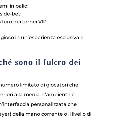
emi in palio;
 side‑bet;
turo dei tornei VIP.
 gioco in un’esperienza esclusiva e
ché sono il fulcro dei
 numero limitato di giocatori che
riori alla media. L’ambiente è
un’interfaccia personalizzata che
er) della mano corrente o il livello di