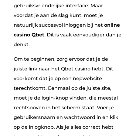
gebruiksvriendelijke interface. Maar
voordat je aan de slag kunt, moet je
natuurlijk succesvol inloggen bij het
online
casino Qbet
. Dit is vaak eenvoudiger dan je
denkt.
Om te beginnen, zorg ervoor dat je de
juiste link naar het Qbet casino hebt. Dit
voorkomt dat je op een nepwebsite
terechtkomt. Eenmaal op de juiste site,
moet je de login-knop vinden, die meestal
rechtsboven in het scherm staat. Voer je
gebruikersnaam en wachtwoord in en klik
op de inlogknop. Als je alles correct hebt