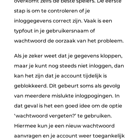
overkomt zelfs de beste spelers. De eerste
stap is om te controleren of je
inloggegevens correct zijn. Vaak is een
typfout in je gebruikersnaam of
wachtwoord de oorzaak van het probleem.
Als je zeker weet dat je gegevens kloppen,
maar je kunt nog steeds niet inloggen, dan
kan het zijn dat je account tijdelijk is
geblokkeerd. Dit gebeurt soms als gevolg
van meerdere mislukte inlogpogingen. In
dat geval is het een goed idee om de optie
‘wachtwoord vergeten?’ te gebruiken.
Hiermee kun je een nieuw wachtwoord
aanvragen en je account weer toegankelijk