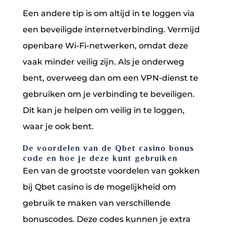
Een andere tip is om altijd in te loggen via
een beveiligde internetverbinding. Vermijd
openbare Wi-Fi-netwerken, omdat deze
vaak minder veilig zijn. Als je onderweg
bent, overweeg dan om een VPN-dienst te
gebruiken om je verbinding te beveiligen.
Dit kan je helpen om veilig in te loggen,
waar je ook bent.
De voordelen van de Qbet casino bonus
code en hoe je deze kunt gebruiken
Een van de grootste voordelen van gokken
bij Qbet casino is de mogelijkheid om
gebruik te maken van verschillende
bonuscodes. Deze codes kunnen je extra