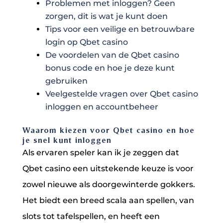
Problemen met inloggen? Geen
zorgen, dit is wat je kunt doen
Tips voor een veilige en betrouwbare
login op Qbet casino
De voordelen van de Qbet casino
bonus code en hoe je deze kunt
gebruiken
Veelgestelde vragen over Qbet casino
inloggen en accountbeheer
Waarom kiezen voor Qbet casino en hoe
je snel kunt inloggen
Als ervaren speler kan ik je zeggen dat
Qbet casino een uitstekende keuze is voor
zowel nieuwe als doorgewinterde gokkers.
Het biedt een breed scala aan spellen, van
slots tot tafelspellen, en heeft een